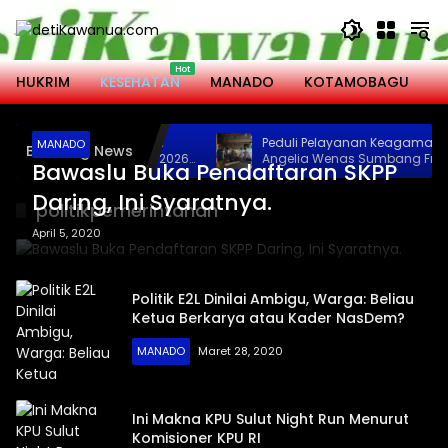
Langsung
ke
konten
HUKRIM
KESEHATAN
MANADO
KOTAMOBAGU
M
tamobagu Hadiri Serah
Peduli Pelayanan Keagamaan, Res
MANADO
Breaking News
n Ketua DWP Periode 2026-
Angelia Wenas Sumbang Freezer
Bawaslu Buka Pendaftaran SKPP
Jenazah untuk Umat Hindu di Mo
Bolmong
Daring, Ini Syaratnya.
politikpemerintahan
April 5, 2020
Politik E2L Dinilai Ambigu, Warga: Beliau
Ketua Berkarya atau Kader NasDem?
MANADO
Maret 28, 2020
Ini Makna KPU Sulut Night Run Menurut
Komisioner KPU RI