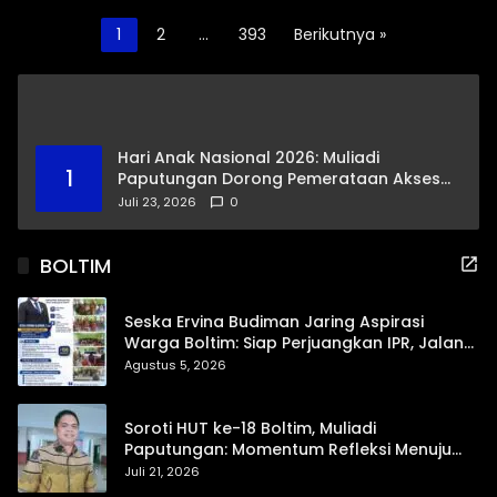
Paginasi
1
2
…
393
Berikutnya »
pos
Hari Anak Nasional 2026: Muliadi
1
Paputungan Dorong Pemerataan Akses
Pendidikan dan Proteksi Digital Anak Sulut
Juli 23, 2026
0
BOLTIM
Seska Ervina Budiman Jaring Aspirasi
Warga Boltim: Siap Perjuangkan IPR, Jalan
Trans, hingga Pemasaran UMKM
Agustus 5, 2026
Soroti HUT ke-18 Boltim, Muliadi
Paputungan: Momentum Refleksi Menuju
Daerah Mandiri dan Berdaya Saing
Juli 21, 2026