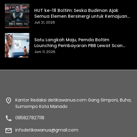
HUT ke-18 Boltim: Seska Budiman Ajak
Semua Elemen Bersinergi untuk Kemajuan
Daerah
Juli 21, 2026
Satu Langkah Maju, Pemda Boltim
Lounching Pembayaran PBB Lewat Scan
Qris
Juni 11, 2026
Kantor Redaksi detiKawanua.com Gang Simponi, Buha,
Sumompo Kota Manado
085827827118
infodetikawanua@gmail.com