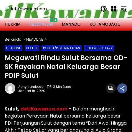
Langsung
ke
konten
HUKRIM
KESEHATAN
MANADO
KOTAMOBAGU
M
Beranda
HEADLINE
HEADLINE
POLITIK
POLITIK/PEMERINTAHAN
SULAWESI UTARA
Megawati Rindu Sulut Bersama OD-
SK Rayakan Natal Keluarga Besar
PDIP Sulut
Adhy Kambose
3 Min Baca
Januari 19, 2020
Sulut,
detiKawanua.com
– Dalam menghadiri
kegiatan Perayaan Natal bersama keluarga besar
PDI Perjuangan Sulut dengan tema “Dari Awal Hingga
Akhir Tetap Setia” yang berlangsung di Aula Graha