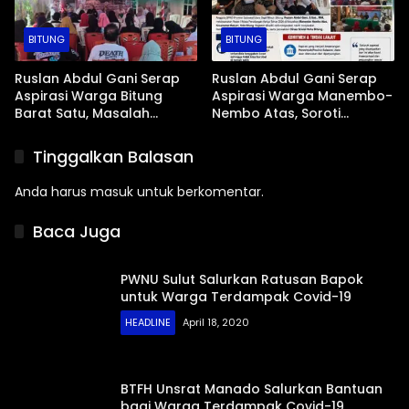
BITUNG
BITUNG
Ruslan Abdul Gani Serap
Ruslan Abdul Gani Serap
Aspirasi Warga Bitung
Aspirasi Warga Manembo-
Barat Satu, Masalah
Nembo Atas, Soroti
Drainase dan Abrasi Pantai
Masalah BPJS Hingga
Jadi Prioritas
Usulan Pemekaran
Tinggalkan Balasan
Kelurahan
Anda harus
masuk
untuk berkomentar.
Baca Juga
PWNU Sulut Salurkan Ratusan Bapok
untuk Warga Terdampak Covid-19
HEADLINE
April 18, 2020
BTFH Unsrat Manado Salurkan Bantuan
bagi Warga Terdampak Covid-19