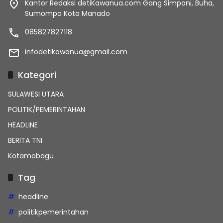
Kantor Redaksi detiKawanua.com Gang Simponi, Buha,
Sumompo Kota Manado
085827827118
infodetikawanua@gmail.com
Kategori
SULAWESI UTARA
POLITIK/PEMERINTAHAN
HEADLINE
BERITA TNI
Kotamobagu
Tag
headline
politikpemerintahan