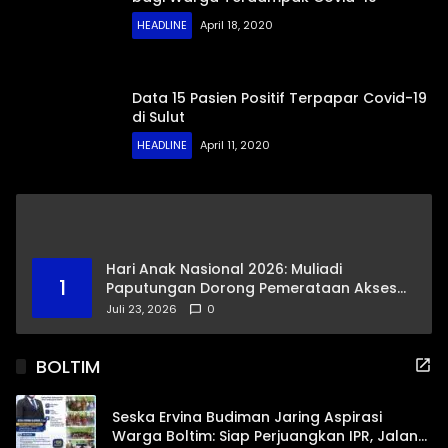
HEADLINE
April 18, 2020
Data 15 Pasien Positif Terpapar Covid-19
di Sulut
HEADLINE
April 11, 2020
Hari Anak Nasional 2026: Muliadi
1
Paputungan Dorong Pemerataan Akses
Pendidikan dan Proteksi Digital Anak Sulut
Juli 23, 2026
0
BOLTIM
Seska Ervina Budiman Jaring Aspirasi
Warga Boltim: Siap Perjuangkan IPR, Jalan