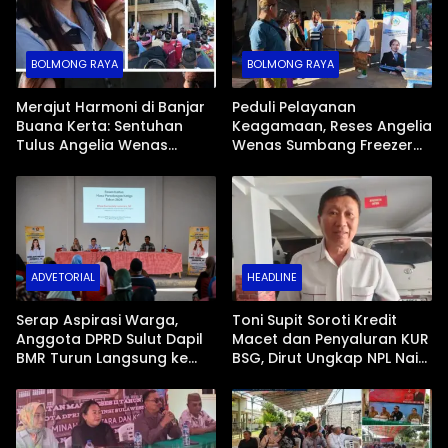
BOLMONG RAYA
BOLMONG RAYA
Merajut Harmoni di Banjar
Peduli Pelayanan
Buana Kerta: Sentuhan
Keagamaan, Reses Angelia
Tulus Angelia Wenas
Wenas Sumbang Freezer
Menjemput Aspirasi Warga
Jenazah untuk Umat Hindu
Mopugad
di Mopugad Bolmong
ADVETORIAL
HEADLINE
Serap Aspirasi Warga,
Toni Supit Soroti Kredit
Anggota DPRD Sulut Dapil
Macet dan Penyaluran KUR
BMR Turun Langsung ke
BSG, Dirut Ungkap NPL Naik
Tengah Masyarakat
Imbas Sektor Mikro