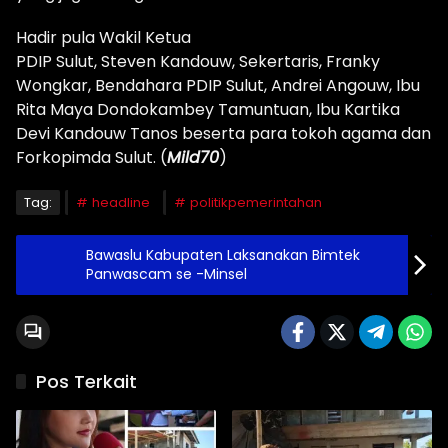
Hadir pula Wakil Ketua
PDIP Sulut, Steven Kandouw, Sekertaris, Franky
Wongkar, Bendahara PDIP Sulut, Andrei Angouw, Ibu
Rita Maya Dondokambey Tamuntuan, Ibu Kartika
Devi Kandouw Tanos beserta para tokoh agama dan
Forkopimda Sulut. (
Mild70
)
Tag:
headline
politikpemerintahan
Bawaslu Kabupaten Laksanakan Bimtek
Panwascam se -Minsel
Pos Terkait