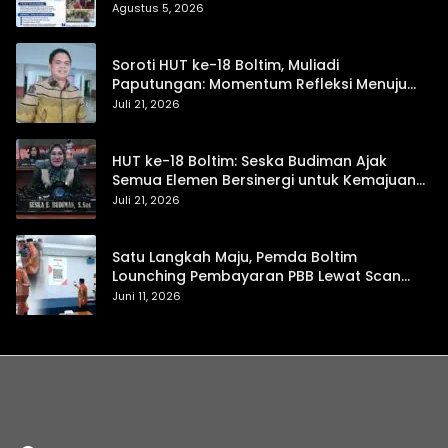
Trans, hingga Pemasaran UMKM
Agustus 5, 2026
Soroti HUT ke-18 Boltim, Muliadi
Paputungan: Momentum Refleksi Menuju
Daerah Mandiri dan Berdaya Saing
Juli 21, 2026
HUT ke-18 Boltim: Seska Budiman Ajak
Semua Elemen Bersinergi untuk Kemajuan
Daerah
Juli 21, 2026
Satu Langkah Maju, Pemda Boltim
Lounching Pembayaran PBB Lewat Scan
Qris
Juni 11, 2026