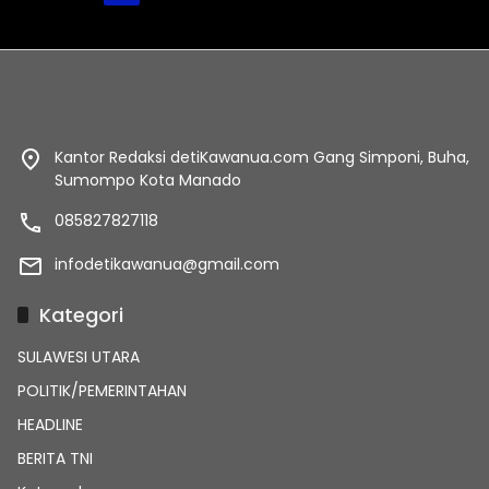
pos
Kantor Redaksi detiKawanua.com Gang Simponi, Buha,
Sumompo Kota Manado
085827827118
infodetikawanua@gmail.com
Kategori
SULAWESI UTARA
POLITIK/PEMERINTAHAN
HEADLINE
BERITA TNI