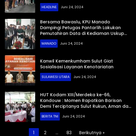
HEADLINE
Juni 24, 2024
Bersama Bawaslu, KPU Manado
Dampingi Petugas Pantarlih Lakukan
Pemutahiran Data di Kediaman Uskup
Benedictus
MANADO
Juni 24, 2024
Kanwil Kemenkumham Sulut Giat
Sosialisasi Layanan Kenotariatan
SULAWESI UTARA
Juni 24, 2024
HUT Kodam XIII/Merdeka ke-66,
Kandouw : Momen Rapatkan Barisan
Demi Terciptanya Sulut Rukun, Aman dan
Damai
BERITA TNI
Juni 24, 2024
Paginasi
1
2
…
83
Berikutnya »