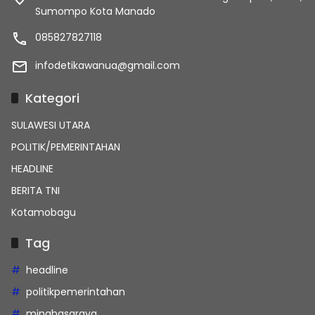
Sumompo Kota Manado
085827827118
infodetikawanua@gmail.com
Kategori
SULAWESI UTARA
POLITIK/PEMERINTAHAN
HEADLINE
BERITA TNI
Kotamobagu
Tag
headline
politikpemerintahan
minahasaraya