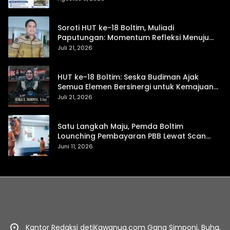
Soroti HUT ke-18 Boltim, Muliadi
Paputungan: Momentum Refleksi Menuju
Daerah Mandiri dan Berdaya Saing
Juli 21, 2026
HUT ke-18 Boltim: Seska Budiman Ajak
Semua Elemen Bersinergi untuk Kemajuan
Daerah
Juli 21, 2026
Satu Langkah Maju, Pemda Boltim
Lounching Pembayaran PBB Lewat Scan
Qris
Juni 11, 2026
Kantor Redaksi detiKawanua.com Gang Simponi, Buha,