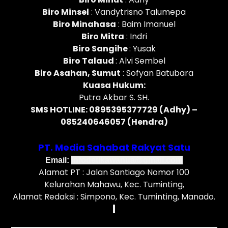
Biro Minsel
: Vandytrisno Talumepa
Biro Minahasa
: Baim Imanuel
Biro Mitra
: Indri
Biro Sangihe
: Yusak
Biro Talaud
: Alvi Sembel
Biro Asahan, Sumut
: Sofyan Batubara
Kuasa Hukum:
Putra Akbar S. SH.
SMS HOTLINE: 0895395377729 (Adhy) –
085240646057 (Hendra)
PT. Media Sahabat Rakyat Satu
Email:
infodetikawanua@gmail.com
Alamat PT : Jalan Santiago Nomor 100
Kelurahan Mahawu, Kec. Tuminting,
Alamat Redaksi : Simpono, Kec. Tuminting, Manado.