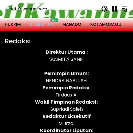
Langsung
ke
konten
HUKRIM
KESEHATAN
MANADO
KOTAMOBAGU
M
Redaksi
Direktur Utama
:
SUSMITA SANIF
Pemimpin Umum:
HENDRA NABU, SHi
Pemimpin Redaksi:
Firdaus A.
Wakil
Pimpinan Redaksi :
Supriadi Saleh
Redaktur Eksekutif
M. Irzal
Koordinator Liputan: