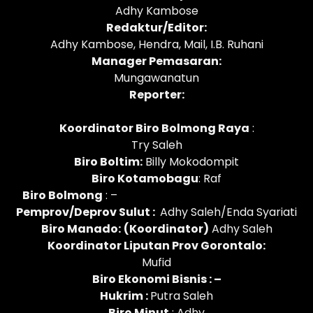
Adhy Kambose
Redaktur/Editor:
Adhy Kambose, Hendra, Mail, I.B. Ruhani
Manager Pemasaran:
Mungawanatun
Reporter:
Koordinator Biro Bolmong Raya
:
Try Saleh
Biro Boltim:
Billy Mokodompit
Biro Kotamobagu
: Raf
Biro Bolmong
: –
Pemprov/Deprov Sulut :
Adhy Saleh/Enda Syariati
Biro Manado:
(Koordinator)
Adhy Saleh
Koordinator Liputan Prov Gorontalo:
Mufid
Biro Ekonomi Bisnis : –
Hukrim :
Putra Saleh
Biro Minut
: Adhy