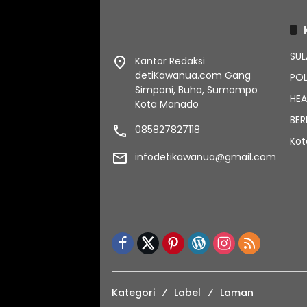
SUL
Kantor Redaksi
detiKawanua.com Gang
POL
Simponi, Buha, Sumompo
HEA
Kota Manado
BER
085827827118
Ko
infodetikawanua@gmail.com
Kategori
Label
Laman