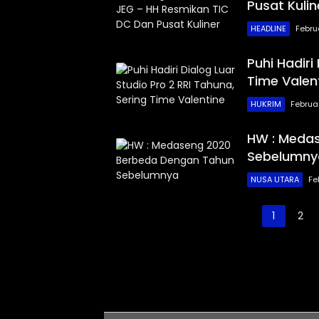
Pusat Kulin
HEADLINE
Febru
Puhi Hadiri
Time Valen
HUKRIM
Februar
HW : Meda
Sebelumny
NUSA UTARA
Fe
Paginasi
1
2
pos