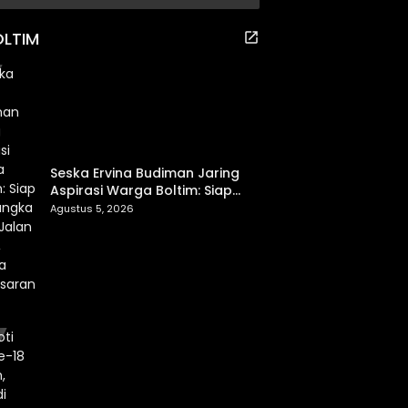
Pendidikan dan Proteksi
Digital Anak Sulut
OLTIM
Seska Ervina Budiman Jaring
Aspirasi Warga Boltim: Siap
Perjuangkan IPR, Jalan Trans,
Agustus 5, 2026
hingga Pemasaran UMKM