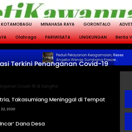
KOTAMOBAGU
MINAHASA RAYA
GORONTALO
ADVE
AYA
Olahraga
PARIWISATA
LINGKUNGAN
Berita V
Peduli Pelayanan Keagamaan, Reses
Angelia Wenas Sumbang Freezer
asi Terkini Penanganan Covid-19
Jenazah untuk Umat Hindu di Mopugad
Bolmong
tria, Takasumiang Meninggal di Tempat
 22, 2020
Incar’ Dana Desa