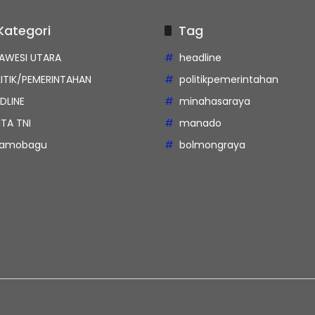
Kategori
Tag
AWESI UTARA
headline
ITIK/PEMERINTAHAN
politikpemerintahan
DLINE
minahasaraya
ITA TNI
manado
tamobagu
bolmongraya