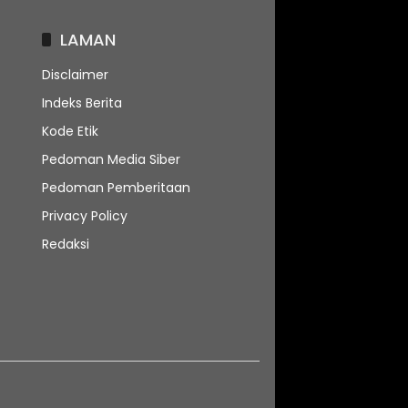
LAMAN
Disclaimer
Indeks Berita
Kode Etik
Pedoman Media Siber
Pedoman Pemberitaan
Privacy Policy
Redaksi