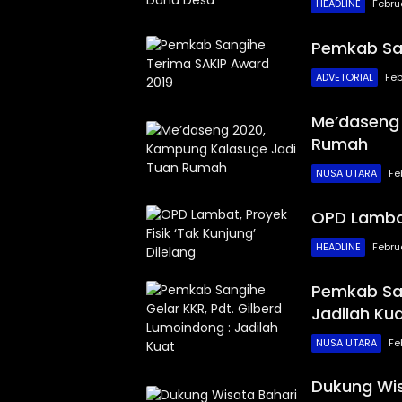
HEADLINE
Febru
Pemkab San
ADVETORIAL
Feb
Me’daseng 
Rumah
NUSA UTARA
Fe
OPD Lambat,
HEADLINE
Febru
Pemkab San
Jadilah Ku
NUSA UTARA
Fe
Dukung Wis