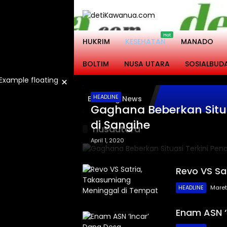
Langsung
ke
konten
HUKRIM
KESEHATAN
MANADO
BOLTIM
NUSA UTARA
SOSIALBUD
×
HEADLINE
Breaking News
Gaghana Beberkan Situ
di Sangihe
nusautara
April 1, 2020
Revo VS Sa
HEADLINE
Maret
Enam ASN ‘