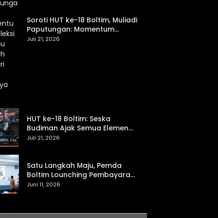
Soroti HUT ke-18 Boltim, Muliadi
Paputungan: Momentum
Refleksi Menuju Daerah Mandiri
Juli 21, 2026
dan Berdaya Saing
HUT ke-18 Boltim: Seska
Budiman Ajak Semua Elemen
Bersinergi untuk Kemajuan
Juli 21, 2026
Daerah
Satu Langkah Maju, Pemda
Boltim Lounching Pembayaran
PBB Lewat Scan Qris
Juni 11, 2026