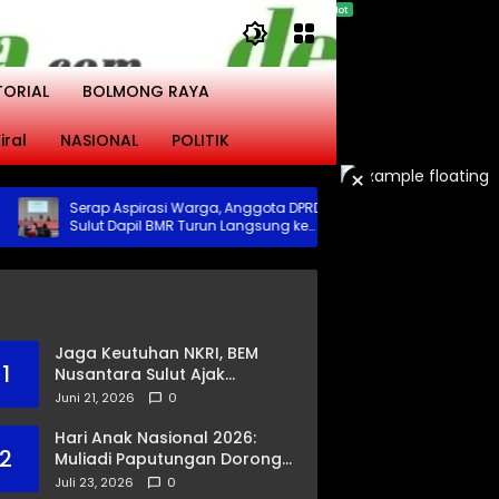
TORIAL
BOLMONG RAYA
iral
NASIONAL
POLITIK
×
Serap Aspirasi Warga, Anggota DPRD
Toni Supit Sorot
Sulut Dapil BMR Turun Langsung ke
Penyaluran KUR 
Tengah Masyarakat
Naik Imbas Sekt
Jaga Keutuhan NKRI, BEM
1
Nusantara Sulut Ajak
Masyarakat Gandeng Polri
Juni 21, 2026
0
Ciptakan Kamtibmas
Kondusif
Hari Anak Nasional 2026:
2
Muliadi Paputungan Dorong
Pemerataan Akses
Juli 23, 2026
0