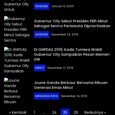
HEADLINE
Januari 9, 2020
Gubernur Olly Sebut Presiden Pilih Minut
Sebagai Sentra Pariwisata Diprioritaskan
HEADLINE
Desember 23, 2019
Di GNPDAS 2019, Kadis Tumiwa Wakili
Gubernur Olly Sampaikan Pesan Menteri
LHK
MINUT
Desember 17, 2019
Joune Ganda Berbaur Bersama Ribuan
Generasi Emas Minut
MINAHASA RAYA
Desember 14, 2019
Paginasi
« Kembali
1
…
24
25
26
Berikutnya »