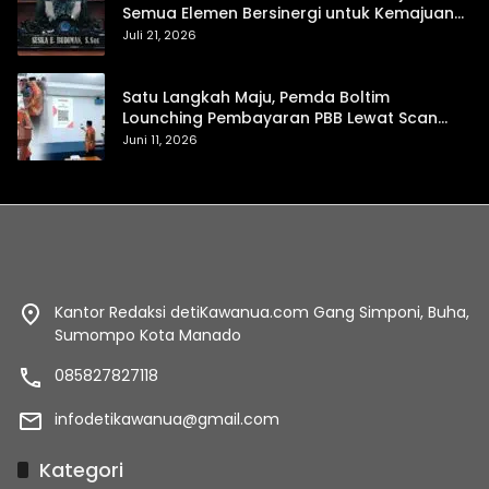
Semua Elemen Bersinergi untuk Kemajuan
Daerah
Juli 21, 2026
Satu Langkah Maju, Pemda Boltim
Lounching Pembayaran PBB Lewat Scan
Qris
Juni 11, 2026
Kantor Redaksi detiKawanua.com Gang Simponi, Buha,
Sumompo Kota Manado
085827827118
infodetikawanua@gmail.com
Kategori