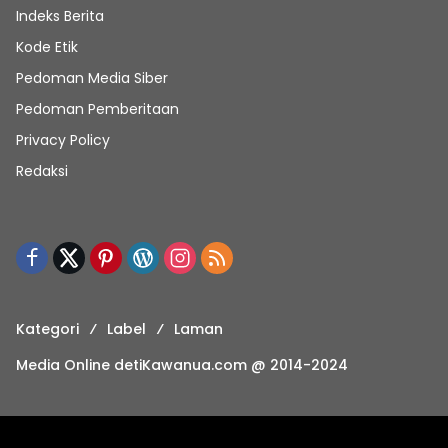
Indeks Berita
Kode Etik
Pedoman Media Siber
Pedoman Pemberitaan
Privacy Policy
Redaksi
Kategori
Label
Laman
Media Online detiKawanua.com @ 2014-2024