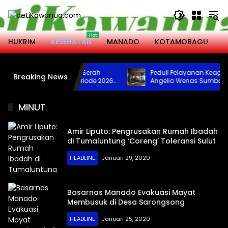
Langsung
ke
konten
HUKRIM
KESEHATAN
MANADO
KOTAMOBAGU
M
ta Kotamobagu Hadiri Serah
Peduli Pelayanan Keagamaa
Breaking News
Jabatan Ketua DWP Periode 2026-
Angelia Wenas Sumbang Fre
Jenazah untuk Umat Hindu 
Bolmong
MINUT
Amir Liputo: Pengrusakan Rumah Ibadah
di Tumaluntung ‘Coreng’ Toleransi Sulut
HEADLINE
Januari 29, 2020
Basarnas Manado Evakuasi Mayat
Membusuk di Desa Sarongsong
HEADLINE
Januari 25, 2020