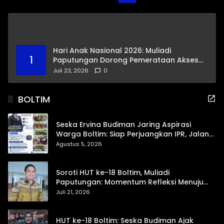
pos
Hari Anak Nasional 2026: Muliadi
1
Paputungan Dorong Pemerataan Akses
Pendidikan dan Proteksi Digital Anak Sulut
Juli 23, 2026
0
BOLTIM
Seska Ervina Budiman Jaring Aspirasi
Warga Boltim: Siap Perjuangkan IPR, Jalan
Trans, hingga Pemasaran UMKM
Agustus 5, 2026
Soroti HUT ke-18 Boltim, Muliadi
Paputungan: Momentum Refleksi Menuju
Daerah Mandiri dan Berdaya Saing
Juli 21, 2026
HUT ke-18 Boltim: Seska Budiman Ajak