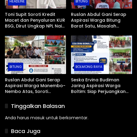
HEADLINE
BITUNG
Toni Supit Soroti Kredit
Ruslan Abdul Gani Serap
Macet dan Penyaluran KUR
Aspirasi Warga Bitung
BSG, Dirut Ungkap NPL Naik
Barat Satu, Masalah
Imbas Sektor Mikro
Drainase dan Abrasi Pantai
Jadi Prioritas
BITUNG
BOLMONG RAYA
Ruslan Abdul Gani Serap
Seska Ervina Budiman
Aspirasi Warga Manembo-
Jaring Aspirasi Warga
Nembo Atas, Soroti
Boltim: Siap Perjuangkan
Masalah BPJS Hingga
IPR, Jalan Trans, hingga
Usulan Pemekaran
Pemasaran UMKM
Tinggalkan Balasan
Kelurahan
Anda harus
masuk
untuk berkomentar.
Baca Juga