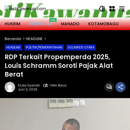
Langsung
ke
konten
HUKRIM
KESEHATAN
MANADO
KOTAMOBAGU
M
Beranda
HEADLINE
HEADLINE
POLITIK/PEMERINTAHAN
SULAWESI UTARA
RDP Terkait Propemperda 2025,
Louis Schramm Soroti Pajak Alat
Berat
Enda Syariati
1 Min Baca
Juni 3, 2025