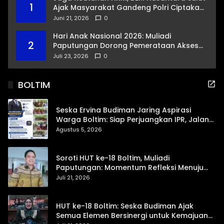
1
Ajak Masyarakat Gandeng Polri Ciptakan
Kamtibmas Kondusif
Juni 21, 2026
0
Hari Anak Nasional 2026: Muliadi
2
Paputungan Dorong Pemerataan Akses
Pendidikan dan Proteksi Digital Anak Sulut
Juli 23, 2026
0
BOLTIM
Seska Ervina Budiman Jaring Aspirasi
Warga Boltim: Siap Perjuangkan IPR, Jalan
Trans, hingga Pemasaran UMKM
Agustus 5, 2026
Soroti HUT ke-18 Boltim, Muliadi
Paputungan: Momentum Refleksi Menuju
Daerah Mandiri dan Berdaya Saing
Juli 21, 2026
HUT ke-18 Boltim: Seska Budiman Ajak
Semua Elemen Bersinergi untuk Kemajuan