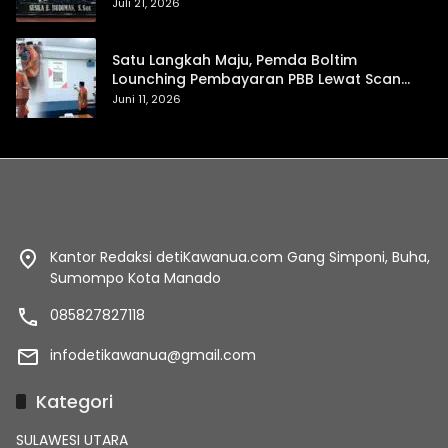
Daerah
Juli 21, 2026
Satu Langkah Maju, Pemda Boltim
Lounching Pembayaran PBB Lewat Scan
Qris
Juni 11, 2026
Kantor Redaksi detiKawanua.com Gang Simponi, Buha,
Sumompo Kota Manado
085827827118
infodetikawanua@gmail.com
Kategori
SULAWESI UTARA