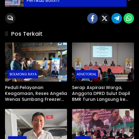
Pemkab Boltim
Pos Terkait
BOLMONG RAYA
ADVETORIAL
Peduli Pelayanan
Serap Aspirasi Warga,
Keagamaan, Reses Angelia
Anggota DPRD Sulut Dapil
Wenas Sumbang Freezer
BMR Turun Langsung ke
Jenazah untuk Umat Hindu
Tengah Masyarakat
di Mopugad Bolmong