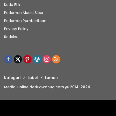
Kode Etik
Pedoman Media Siber
Pedoman Pemberitaan
Privacy Policy
Redaksi
Kategori
Label
Laman
Media Online detiKawanua.com @ 2014-2024