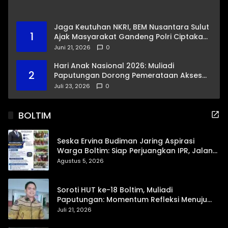
Jaga Keutuhan NKRI, BEM Nusantara Sulut
1
Ajak Masyarakat Gandeng Polri Ciptakan
Kamtibmas Kondusif
Juni 21, 2026
0
Hari Anak Nasional 2026: Muliadi
2
Paputungan Dorong Pemerataan Akses
Pendidikan dan Proteksi Digital Anak Sulut
Juli 23, 2026
0
BOLTIM
Seska Ervina Budiman Jaring Aspirasi
Warga Boltim: Siap Perjuangkan IPR, Jalan
Trans, hingga Pemasaran UMKM
Agustus 5, 2026
Soroti HUT ke-18 Boltim, Muliadi
Paputungan: Momentum Refleksi Menuju
Daerah Mandiri dan Berdaya Saing
Juli 21, 2026