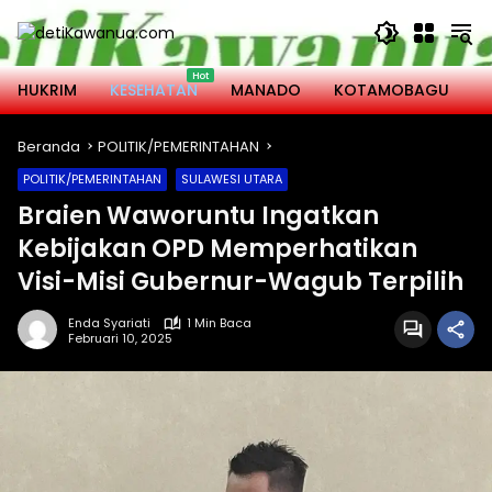
Langsung
ke
konten
HUKRIM
KESEHATAN
MANADO
KOTAMOBAGU
M
Beranda
POLITIK/PEMERINTAHAN
POLITIK/PEMERINTAHAN
SULAWESI UTARA
Braien Waworuntu Ingatkan
Kebijakan OPD Memperhatikan
Visi-Misi Gubernur-Wagub Terpilih
Enda Syariati
1 Min Baca
Februari 10, 2025