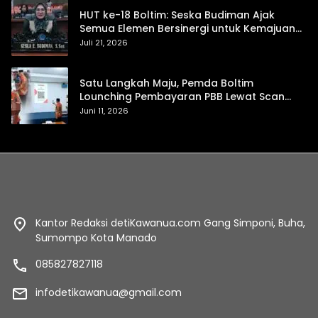
HUT ke-18 Boltim: Seska Budiman Ajak
Semua Elemen Bersinergi untuk Kemajuan
Daerah
Juli 21, 2026
Satu Langkah Maju, Pemda Boltim
Lounching Pembayaran PBB Lewat Scan
Qris
Juni 11, 2026
Kantor Redaksi detiKawanua.com Gang Simponi, Buha,
Sumompo Kota Manado
085827827118
infodetikawanua@gmail.com