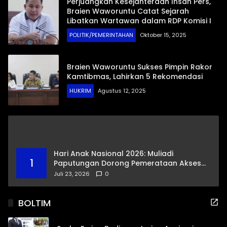
Perjuangkan Kesejahteraan Insan Pers,
Braien Waworuntu Catat Sejarah
Libatkan Wartawan dalam RDP Komisi I
POLITIK/PEMERINTAHAN
Oktober 15, 2025
Braien Waworuntu Sukses Pimpin Rakor
Kamtibmas, Lahirkan 5 Rekomendasi
HUKRIM
Agustus 12, 2025
Hari Anak Nasional 2026: Muliadi
1
Paputungan Dorong Pemerataan Akses
Pendidikan dan Proteksi Digital Anak Sulut
Juli 23, 2026
0
BOLTIM