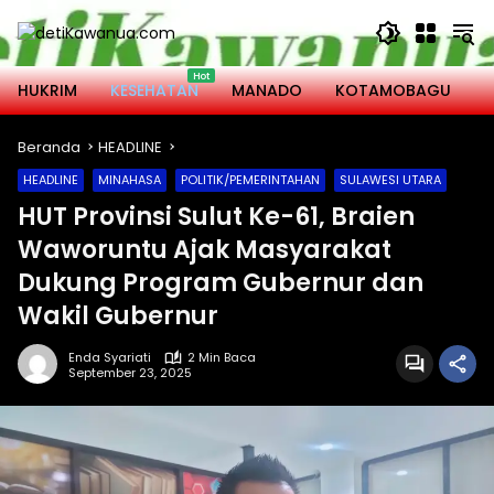
Langsung
ke
konten
HUKRIM
KESEHATAN
MANADO
KOTAMOBAGU
M
Beranda
HEADLINE
HEADLINE
MINAHASA
POLITIK/PEMERINTAHAN
SULAWESI UTARA
HUT Provinsi Sulut Ke-61, Braien
Waworuntu Ajak Masyarakat
Dukung Program Gubernur dan
Wakil Gubernur
Enda Syariati
2 Min Baca
September 23, 2025