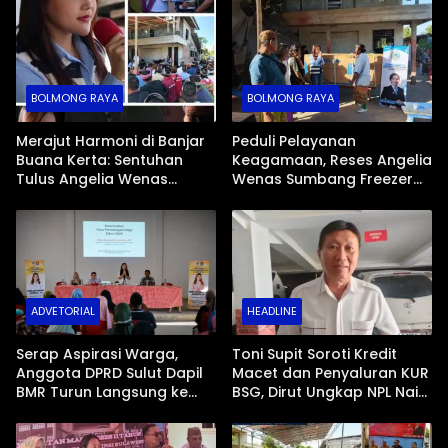
BOLMONG RAYA
BOLMONG RAYA
Merajut Harmoni di Banjar
Peduli Pelayanan
Buana Kerta: Sentuhan
Keagamaan, Reses Angelia
Tulus Angelia Wenas
Wenas Sumbang Freezer
Menjemput Aspirasi Warga
Jenazah untuk Umat Hindu
Mopugad
di Mopugad Bolmong
ADVETORIAL
HEADLINE
Serap Aspirasi Warga,
Toni Supit Soroti Kredit
Anggota DPRD Sulut Dapil
Macet dan Penyaluran KUR
BMR Turun Langsung ke
BSG, Dirut Ungkap NPL Naik
Tengah Masyarakat
Imbas Sektor Mikro