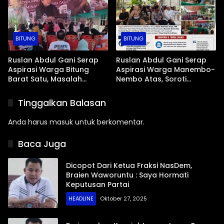
BITUNG
BITUNG
Ruslan Abdul Gani Serap
Ruslan Abdul Gani Serap
Aspirasi Warga Bitung
Aspirasi Warga Manembo-
Barat Satu, Masalah
Nembo Atas, Soroti
Drainase dan Abrasi Pantai
Masalah BPJS Hingga
Jadi Prioritas
Usulan Pemekaran
Tinggalkan Balasan
Kelurahan
Anda harus
masuk
untuk berkomentar.
Baca Juga
Dicopot Dari Ketua Fraksi NasDem,
Braien Waworuntu : Saya Hormati
Keputusan Partai
HEADLINE
Oktober 27, 2025