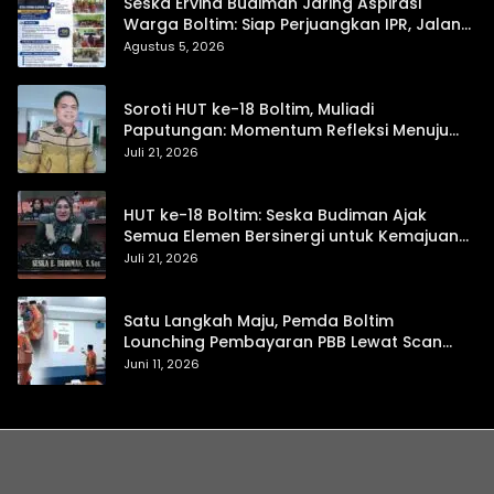
Seska Ervina Budiman Jaring Aspirasi
Warga Boltim: Siap Perjuangkan IPR, Jalan
Trans, hingga Pemasaran UMKM
Agustus 5, 2026
Soroti HUT ke-18 Boltim, Muliadi
Paputungan: Momentum Refleksi Menuju
Daerah Mandiri dan Berdaya Saing
Juli 21, 2026
HUT ke-18 Boltim: Seska Budiman Ajak
Semua Elemen Bersinergi untuk Kemajuan
Daerah
Juli 21, 2026
Satu Langkah Maju, Pemda Boltim
Lounching Pembayaran PBB Lewat Scan
Qris
Juni 11, 2026