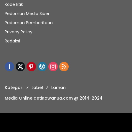
Kode Etik
Pedoman Media Siber
Pedoman Pemberitaan
Privacy Policy
Redaksi
Kategori
Label
Laman
Media Online detiKawanua.com @ 2014-2024