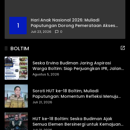
Kelurahan
Hari Anak Nasional 2026: Muliadi
1
Paputungan Dorong Pemerataan Akses
Pendidikan dan Proteksi Digital Anak Sulut
Juli 23, 2026
0
BOLTIM
Seska Ervina Budiman Jaring Aspirasi
Warga Boltim: Siap Perjuangkan IPR, Jalan
Trans, hingga Pemasaran UMKM
Agustus 5, 2026
Soroti HUT ke-18 Boltim, Muliadi
Paputungan: Momentum Refleksi Menuju
Daerah Mandiri dan Berdaya Saing
Juli 21, 2026
HUT ke-18 Boltim: Seska Budiman Ajak
Semua Elemen Bersinergi untuk Kemajuan
Daerah