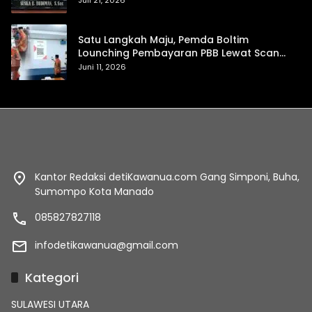
Juli 21, 2026
Satu Langkah Maju, Pemda Boltim
Lounching Pembayaran PBB Lewat Scan
Qris
Juni 11, 2026
Kantor Redaksi detiKawanua.com Gang Simponi, Buha,
Sumompo Kota Manado
085827827118
infodetikawanua@gmail.com
Kategori
SULAWESI UTARA