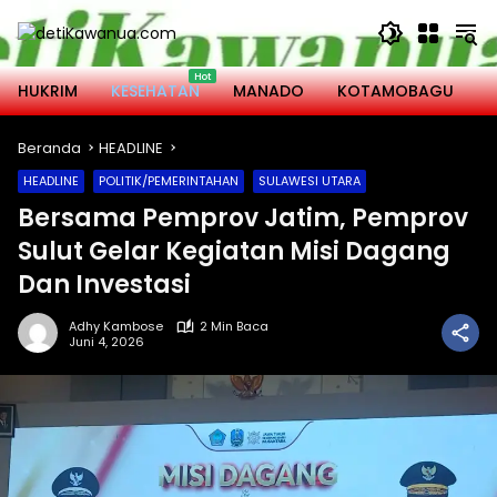
Langsung
ke
konten
HUKRIM
KESEHATAN
MANADO
KOTAMOBAGU
M
Beranda
HEADLINE
HEADLINE
POLITIK/PEMERINTAHAN
SULAWESI UTARA
Bersama Pemprov Jatim, Pemprov
Sulut Gelar Kegiatan Misi Dagang
Dan Investasi
Adhy Kambose
2 Min Baca
Juni 4, 2026