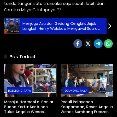
tanda tangan satu transaksi saja sudah lebih dari
Seratus Milyar”, tutupnya. **
Menjaga Asa dari Gedung Cengkih: Jejak
Langkah Henry Walukow Mengawal Suara
Rakyat
Pos Terkait
BOLMONG RAYA
BOLMONG RAYA
Merajut Harmoni di Banjar
Peduli Pelayanan
Buana Kerta: Sentuhan
Keagamaan, Reses Angelia
Tulus Angelia Wenas
Wenas Sumbang Freezer
Menjemput Aspirasi Warga
Jenazah untuk Umat Hindu