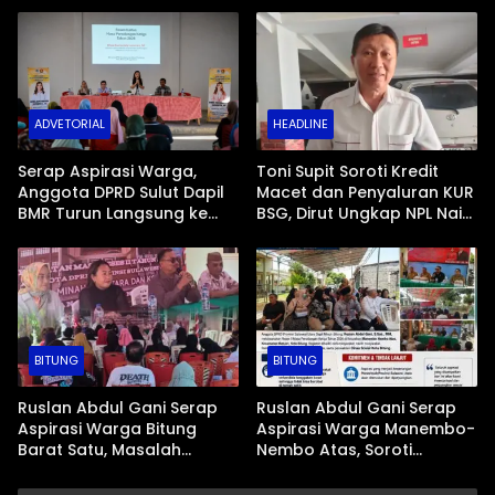
Mopugad
di Mopugad Bolmong
ADVETORIAL
HEADLINE
Serap Aspirasi Warga,
Toni Supit Soroti Kredit
Anggota DPRD Sulut Dapil
Macet dan Penyaluran KUR
BMR Turun Langsung ke
BSG, Dirut Ungkap NPL Naik
Tengah Masyarakat
Imbas Sektor Mikro
BITUNG
BITUNG
Ruslan Abdul Gani Serap
Ruslan Abdul Gani Serap
Aspirasi Warga Bitung
Aspirasi Warga Manembo-
Barat Satu, Masalah
Nembo Atas, Soroti
Drainase dan Abrasi Pantai
Masalah BPJS Hingga
Jadi Prioritas
Usulan Pemekaran