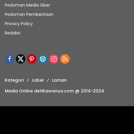
Pedoman Media Siber
Pedoman Pemberitaan
Privacy Policy
Redaksi
Kategori
Label
Laman
Media Online detiKawanua.com @ 2014-2024