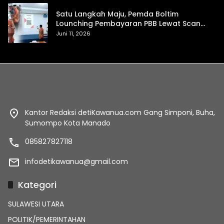
Satu Langkah Maju, Pemda Boltim
Lounching Pembayaran PBB Lewat Scan
Qris
Juni 11, 2026
Kantor Redaksi detiKawanua.com Gang Simponi, Buha,
Sumompo Kota Manado
085827827118
infodetikawanua@gmail.com
Kategori
SULAWESI UTARA
POLITIK/PEMERINTAHAN