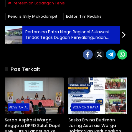
Peresmian Lapangan Tenis
Penulis: Billy Mokodompit
Editor: Tim Redaksi
Pertamina Patra Niaga Regional Sulawesi
Tindak Tegas Dugaan Penyalahgunaan
Biosolar di SPBU Tombatu
Pos Terkait
ADVETORIAL
BOLMONG RAYA
Serap Aspirasi Warga,
Seska Ervina Budiman
Anggota DPRD Sulut Dapil
Jaring Aspirasi Warga
BMR Turun Langsung ke
Boltim: Siap Perjuangkan