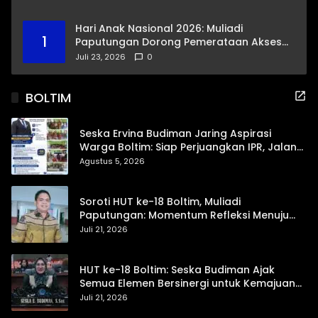
Hari Anak Nasional 2026: Muliadi
1
Paputungan Dorong Pemerataan Akses
Pendidikan dan Proteksi Digital Anak Sulut
Juli 23, 2026
0
BOLTIM
Seska Ervina Budiman Jaring Aspirasi
Warga Boltim: Siap Perjuangkan IPR, Jalan
Trans, hingga Pemasaran UMKM
Agustus 5, 2026
Soroti HUT ke-18 Boltim, Muliadi
Paputungan: Momentum Refleksi Menuju
Daerah Mandiri dan Berdaya Saing
Juli 21, 2026
HUT ke-18 Boltim: Seska Budiman Ajak
Semua Elemen Bersinergi untuk Kemajuan
Daerah
Juli 21, 2026