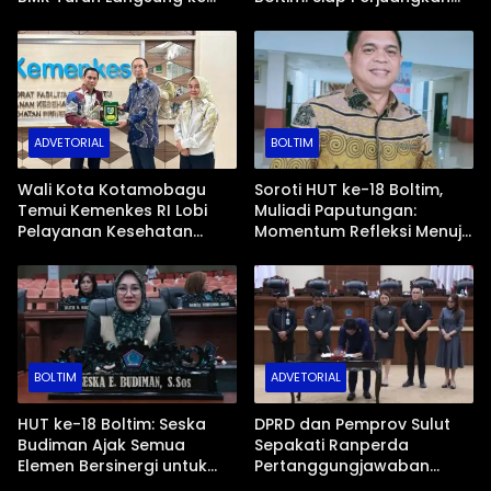
Tengah Masyarakat
IPR, Jalan Trans, hingga
Pemasaran UMKM
ADVETORIAL
BOLTIM
Wali Kota Kotamobagu
Soroti HUT ke-18 Boltim,
Temui Kemenkes RI Lobi
Muliadi Paputungan:
Pelayanan Kesehatan
Momentum Refleksi Menuju
Lengkap dan Modern
Daerah Mandiri dan
Berdaya Saing
BOLTIM
ADVETORIAL
HUT ke-18 Boltim: Seska
DPRD dan Pemprov Sulut
Budiman Ajak Semua
Sepakati Ranperda
Elemen Bersinergi untuk
Pertanggungjawaban
Kemajuan Daerah
APBD 2025, Gubernur