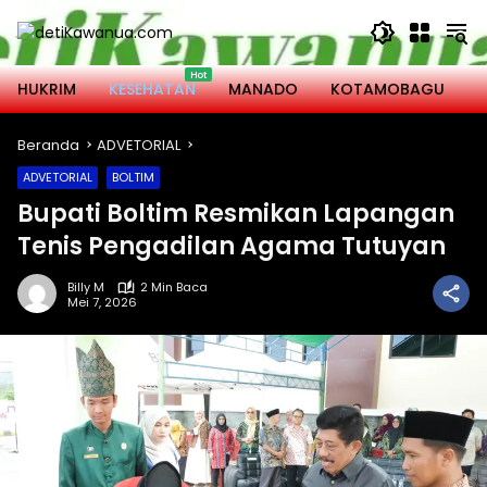
Langsung
ke
konten
HUKRIM
KESEHATAN
MANADO
KOTAMOBAGU
M
Beranda
ADVETORIAL
ADVETORIAL
BOLTIM
Bupati Boltim Resmikan Lapangan
Tenis Pengadilan Agama Tutuyan
Billy M
2 Min Baca
Mei 7, 2026