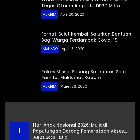
Tegas Oknum Anggota DPRD Mitra
HUKRIM
April 20, 2020
Forhati Sulut Kembali Salurkan Bantuan
Bagi Warga Terdampak Covid-19
MANADO
April 15, 2020
Polres Minsel Pasang Baliho dan Sebar
Pamflet Maklumat Kapolri
HUKRIM
Maret 26, 2020
Hari Anak Nasional 2026: Muliadi
1
Paputungan Dorong Pemerataan Akses
Pendidikan dan Proteksi Digital Anak Sulut
Juli 23, 2026
0