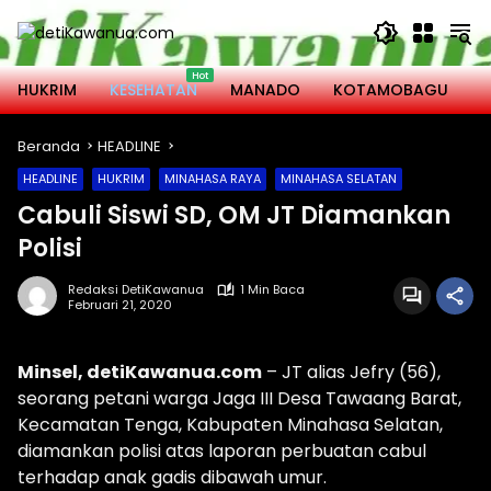
Langsung
ke
konten
HUKRIM
KESEHATAN
MANADO
KOTAMOBAGU
M
Beranda
HEADLINE
HEADLINE
HUKRIM
MINAHASA RAYA
MINAHASA SELATAN
Cabuli Siswi SD, OM JT Diamankan
Polisi
Redaksi DetiKawanua
1 Min Baca
Februari 21, 2020
Minsel, detiKawanua.com
– JT alias Jefry (56),
seorang petani warga Jaga III Desa Tawaang Barat,
Kecamatan Tenga, Kabupaten Minahasa Selatan,
diamankan polisi atas laporan perbuatan cabul
terhadap anak gadis dibawah umur.