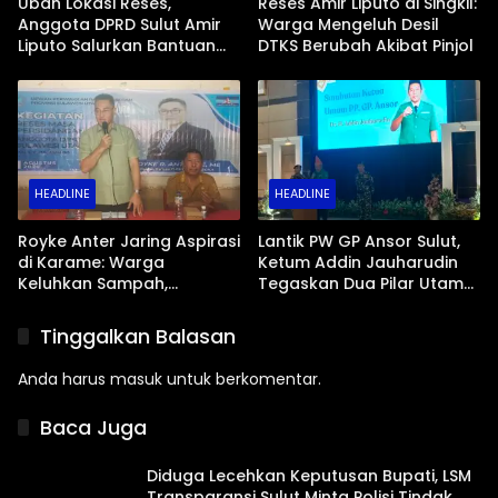
Ubah Lokasi Reses,
Reses Amir Liputo di Singkil:
Anggota DPRD Sulut Amir
Warga Mengeluh Desil
Liputo Salurkan Bantuan
DTKS Berubah Akibat Pinjol
dan Perjuangkan Rumah
Korban Kebakaran Wanea
HEADLINE
HEADLINE
Royke Anter Jaring Aspirasi
Lantik PW GP Ansor Sulut,
di Karame: Warga
Ketum Addin Jauharudin
Keluhkan Sampah,
Tegaskan Dua Pilar Utama:
Kamtibmas, hingga Karut-
SDM dan Ekonomi
Marut PPDB
Tinggalkan Balasan
Anda harus
masuk
untuk berkomentar.
Baca Juga
Diduga Lecehkan Keputusan Bupati, LSM
Transparansi Sulut Minta Polisi Tindak