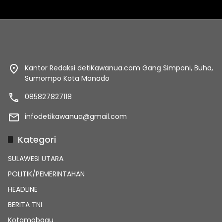
Kantor Redaksi detiKawanua.com Gang Simponi, Buha,
Sumompo Kota Manado
085827827118
infodetikawanua@gmail.com
Kategori
SULAWESI UTARA
POLITIK/PEMERINTAHAN
HEADLINE
BERITA TNI
Kotamobagu