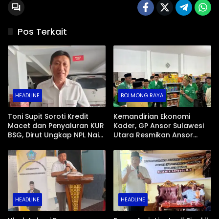
Pos Terkait
HEADLINE
BOLMONG RAYA
Toni Supit Soroti Kredit
Kemandirian Ekonomi
Macet dan Penyaluran KUR
Kader, GP Ansor Sulawesi
BSG, Dirut Ungkap NPL Naik
Utara Resmikan Ansor
Imbas Sektor Mikro
Mart di Bolaang
Mongondow
HEADLINE
HEADLINE