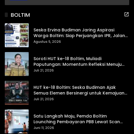
BOLTIM
Seska Ervina Budiman Jaring Aspirasi
Warga Boltim: Siap Perjuangkan IPR, Jalan
Trans, hingga Pemasaran UMKM
Agustus 5, 2026
Soroti HUT ke-18 Boltim, Muliadi
Paputungan: Momentum Refleksi Menuju
Daerah Mandiri dan Berdaya Saing
Juli 21, 2026
HUT ke-18 Boltim: Seska Budiman Ajak
Semua Elemen Bersinergi untuk Kemajuan
Daerah
Juli 21, 2026
Satu Langkah Maju, Pemda Boltim
Lounching Pembayaran PBB Lewat Scan
Qris
Juni 11, 2026