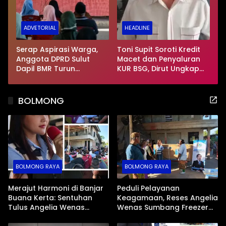
ADVETORIAL
HEADLINE
Serap Aspirasi Warga,
Toni Supit Soroti Kredit
Anggota DPRD Sulut
Macet dan Penyaluran
Dapil BMR Turun
KUR BSG, Dirut Ungkap
Langsung ke Tengah
NPL Naik Imbas Sektor
Masyarakat
Mikro
BOLMONG
BOLMONG RAYA
BOLMONG RAYA
Merajut Harmoni di Banjar
Peduli Pelayanan
Buana Kerta: Sentuhan
Keagamaan, Reses Angelia
Tulus Angelia Wenas
Wenas Sumbang Freezer
Menjemput Aspirasi Warga
Jenazah untuk Umat Hindu