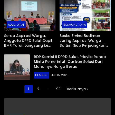
Mopugad
di Mopugad Bolmong
ADVETORIAL
BOLMONG RAYA
Serap Aspirasi Warga,
Seska Ervina Budiman
Anggota DPRD Sulut Dapil
Jaring Aspirasi Warga
BMR Turun Langsung ke
Boltim: Siap Perjuangkan
Tengah Masyarakat
IPR, Jalan Trans, hingga
Pemasaran UMKM
RDP Komisi II DPRD Sulut, Pricylia Rondo
Minta Pemerintah Carikan Solusi Dari
Mahalnya Harga Beras
HEADLINE
Juli 15, 2025
Paginasi
1
2
…
93
Berikutnya »
pos