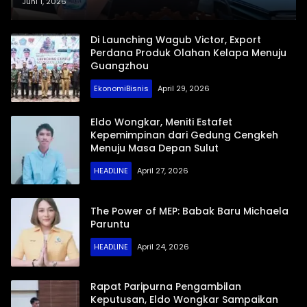
Bumikan Nilai Kebangsaan Lewat
Juni 1, 2026
Aksi Nyata Era Digital
Di Launching Wagub Victor, Export
Perdana Produk Olahan Kelapa Menuju
Guangzhou
EkonomiBisnis
April 29, 2026
Eldo Wongkar, Meniti Estafet
Kepemimpinan dari Gedung Cengkeh
Menuju Masa Depan Sulut
HEADLINE
April 27, 2026
The Power of MEP: Babak Baru Michaela
Paruntu
HEADLINE
April 24, 2026
Rapat Paripurna Pengambilan
Keputusan, Eldo Wongkar Sampaikan