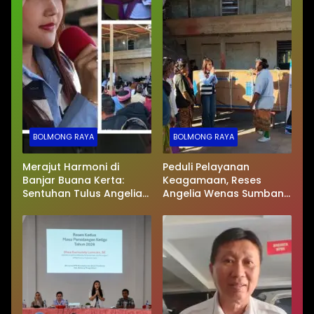
BOLMONG RAYA
BOLMONG RAYA
Merajut Harmoni di
Peduli Pelayanan
Banjar Buana Kerta:
Keagamaan, Reses
Sentuhan Tulus Angelia
Angelia Wenas Sumbang
Wenas Menjemput
Freezer Jenazah untuk
Aspirasi Warga
Umat Hindu di Mopugad
Mopugad
Bolmong