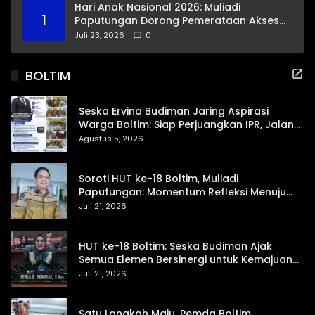
Hari Anak Nasional 2026: Muliadi
1
Paputungan Dorong Pemerataan Akses
Pendidikan dan Proteksi Digital Anak Sulut
Juli 23, 2026
0
BOLTIM
Seska Ervina Budiman Jaring Aspirasi
Warga Boltim: Siap Perjuangkan IPR, Jalan
Trans, hingga Pemasaran UMKM
Agustus 5, 2026
Soroti HUT ke-18 Boltim, Muliadi
Paputungan: Momentum Refleksi Menuju
Daerah Mandiri dan Berdaya Saing
Juli 21, 2026
HUT ke-18 Boltim: Seska Budiman Ajak
Semua Elemen Bersinergi untuk Kemajuan
Daerah
Juli 21, 2026
Satu Langkah Maju, Pemda Boltim