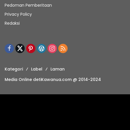
Pedoman Pemberitaan
Privacy Policy
Redaksi
Kategori
Label
Laman
Media Online detiKawanua.com @ 2014-2024