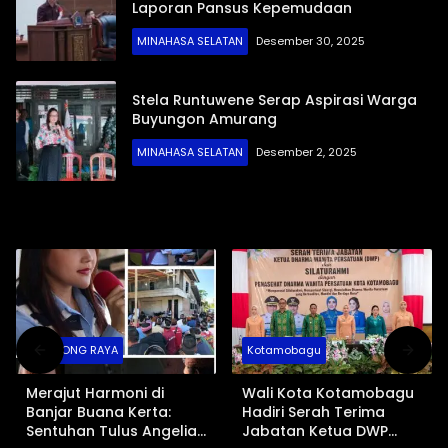
Laporan Pansus Kepemudaan
MINAHASA SELATAN
Desember 30, 2025
Stela Runtuwene Serap Aspirasi Warga
Buyungon Amurang
MINAHASA SELATAN
Desember 2, 2025
BOLMONG RAYA
Kotamobagu
Merajut Harmoni di
Wali Kota Kotamobagu
Banjar Buana Kerta:
Hadiri Serah Terima
Sentuhan Tulus Angelia
Jabatan Ketua DWP