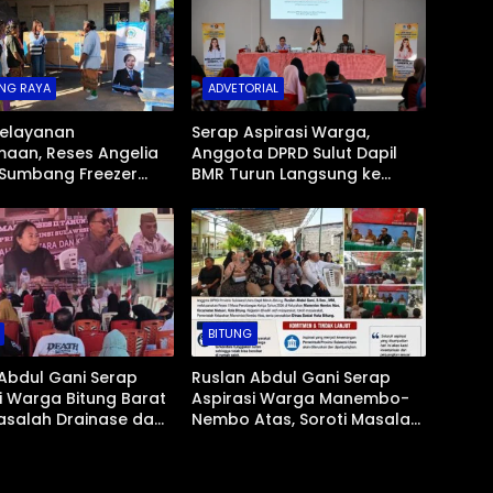
NG RAYA
ADVETORIAL
Pelayanan
Serap Aspirasi Warga,
aan, Reses Angelia
Anggota DPRD Sulut Dapil
Sumbang Freezer
BMR Turun Langsung ke
 untuk Umat Hindu di
Tengah Masyarakat
ad Bolmong
BITUNG
Abdul Gani Serap
Ruslan Abdul Gani Serap
i Warga Bitung Barat
Aspirasi Warga Manembo-
asalah Drainase dan
Nembo Atas, Soroti Masalah
Pantai Jadi Prioritas
BPJS Hingga Usulan
Pemekaran Kelurahan