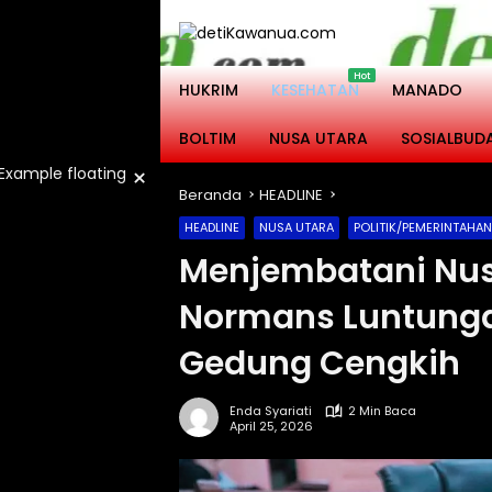
Langsung
ke
konten
HUKRIM
KESEHATAN
MANADO
BOLTIM
NUSA UTARA
SOSIALBUD
×
Beranda
HEADLINE
HEADLINE
NUSA UTARA
POLITIK/PEMERINTAHAN
Menjembatani Nus
Normans Luntunga
Gedung Cengkih
Enda Syariati
2 Min Baca
April 25, 2026