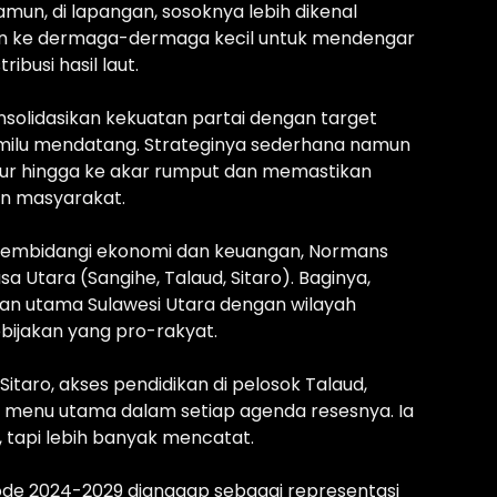
mun, di lapangan, sosoknya lebih dikenal
run ke dermaga-dermaga kecil untuk mendengar
ibusi hasil laut.
onsolidasikan kekuatan partai dengan target
milu mendatang. Strateginya sederhana namun
ur hingga ke akar rumput dan memastikan
tan masyarakat.
g membidangi ekonomi dan keuangan, Normans
 Utara (Sangihe, Talaud, Sitaro). Baginya,
an utama Sulawesi Utara dengan wilayah
bijakan yang pro-rakyat.
Sitaro, akses pendidikan di pelosok Talaud,
di menu utama dalam setiap agenda resesnya. Ia
, tapi lebih banyak mencatat.
riode 2024-2029 dianggap sebagai representasi