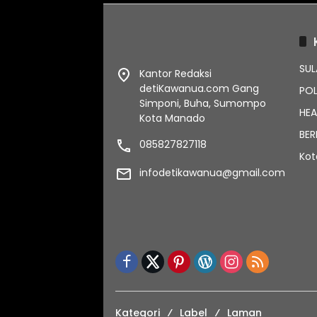
SUL
Kantor Redaksi
detiKawanua.com Gang
POL
Simponi, Buha, Sumompo
HEA
Kota Manado
BER
085827827118
Ko
infodetikawanua@gmail.com
Kategori
Label
Laman