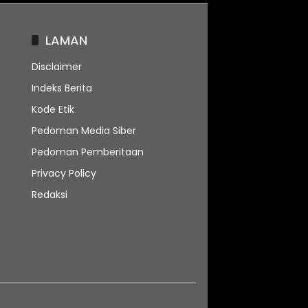
LAMAN
Disclaimer
Indeks Berita
Kode Etik
Pedoman Media Siber
Pedoman Pemberitaan
Privacy Policy
Redaksi