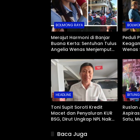
BOLMONG RAYA
BOLMO
Merajut Harmoni di Banjar
Peduli 
Buana Kerta: Sentuhan Tulus
Keagam
Angelia Wenas Menjemput
Wenas 
Aspirasi Warga Mopugad
Jenazah
Mopug
HEADLINE
BITUNG
Toni Supit Soroti Kredit
Ruslan 
Macet dan Penyaluran KUR
Aspiras
BSG, Dirut Ungkap NPL Naik
Satu, M
Imbas Sektor Mikro
Abrasi 
Baca Juga