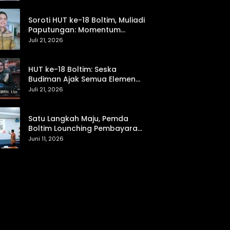
hingga Pemasaran UMKM
Soroti HUT ke-18 Boltim, Muliadi
Paputungan: Momentum
Refleksi Menuju Daerah Mandiri
Juli 21, 2026
dan Berdaya Saing
HUT ke-18 Boltim: Seska
Budiman Ajak Semua Elemen
Bersinergi untuk Kemajuan
Juli 21, 2026
Daerah
Satu Langkah Maju, Pemda
Boltim Lounching Pembayaran
PBB Lewat Scan Qris
Juni 11, 2026