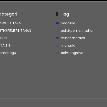
Kategori
Tag
AWESI UTARA
headline
ITIK/PEMERINTAHAN
politikpemerintahan
DLINE
minahasaraya
ITA TNI
manado
tamobagu
bolmongraya