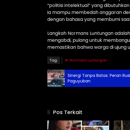
“politisi intelektual” yang dibutuhk
ia mampu membedah anggaran den
dengan bahasa yang membumi saat
Langkah Normans Luntungan adalah 
mengabdi, pulang untuk membangun,
memastikan bahwa warga di ujung uta
Tag:
Normans Luntungan
Sinergi Tanpa Batas: Peran Ru
Paguyuban
Pos Terkait