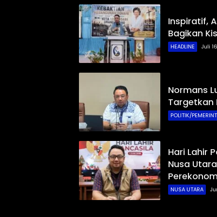
Inspiratif
Bagikan Ki
HEADLINE
Juli 1
Normans Lu
Targetkan 
POLITIK/PEMERIN
Hari Lahir
Nusa Utara
Perekonom
NUSA UTARA
Ju