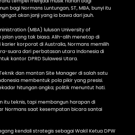
rahu tempel menjadi musik harian bagi
mun bagi Normans Luntungan, ST, MBA, bunyi itu
ingat akan janji yang ia bawa dari jauh.
inistration (MBA) lulusan University of
jalan yang tak biasa. Alih-alih menetap di
karier korporat di Australia, Normans memilih
ara-suara dari perbatasan utara Indonesia di
tuk kantor DPRD Sulawesi Utara.
Teknik dan mantan Site Manager di salah satu
donesia membentuk pola pikir yang presisi.
ekadar hitungan angka; politik menuntut hati.
n itu teknis, tapi membangun harapan di
ujar Normans saat kesempatan bicara santai
megang kendali strategis sebagai Wakil Ketua DPW