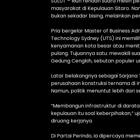
SULUT – Riuh rendah suara mesin pe
masyarakat di Kepulauan Sitaro. Na
bukan sekadar bising, melainkan peng
Pria bergelar Master of Business Adm
Technology Sydney (UTS) ini memilih 
kenyamanan kota besar atau meniti 
pulang. Tujuannya satu: mewakili su
Gedung Cengkih, sebutan populer un
Latar belakangnya sebagai Sarjana 
perusahaan konstruksi ternama di In
Namun, politik menuntut lebih dari s
“Membangun infrastruktur di darata
kepulauan itu soal keberpihakan,” 
diruang kerjanya.
Di Partai Perindo, ia dipercaya me