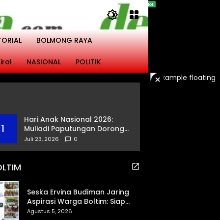
TORIAL
BOLMONG RAYA
iral
NASIONAL
POLITIK
×
Hari Anak Nasional 2026:
1
Muliadi Paputungan Dorong
Pemerataan Akses
Juli 23, 2026
0
Pendidikan dan Proteksi
Digital Anak Sulut
OLTIM
Seska Ervina Budiman Jaring
Aspirasi Warga Boltim: Siap
Perjuangkan IPR, Jalan Trans,
Agustus 5, 2026