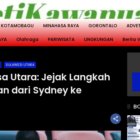
KOTAMOBAGU
MINAHASA RAYA
GORONTALO
ADVE
AYA
Olahraga
PARIWISATA
LINGKUNGAN
Berita V
SULAWESI UTARA
a Utara: Jejak Langkah
n dari Sydney ke
B