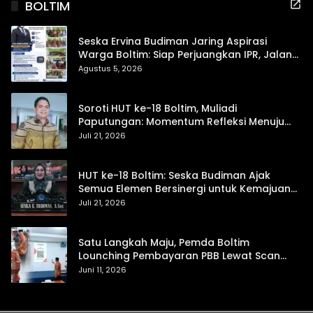
BOLTIM
Seska Ervina Budiman Jaring Aspirasi
Warga Boltim: Siap Perjuangkan IPR, Jalan
Trans, hingga Pemasaran UMKM
Agustus 5, 2026
Soroti HUT ke-18 Boltim, Muliadi
Paputungan: Momentum Refleksi Menuju
Daerah Mandiri dan Berdaya Saing
Juli 21, 2026
HUT ke-18 Boltim: Seska Budiman Ajak
Semua Elemen Bersinergi untuk Kemajuan
Daerah
Juli 21, 2026
Satu Langkah Maju, Pemda Boltim
Lounching Pembayaran PBB Lewat Scan
Qris
Juni 11, 2026