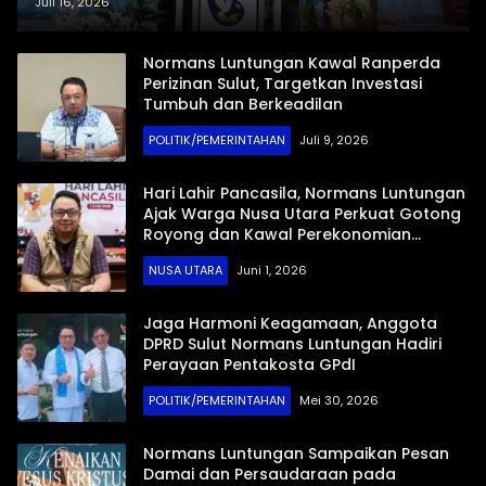
Kisah Perjuangan Hidup di KKR
Juli 16, 2026
Tagulandang
Normans Luntungan Kawal Ranperda
Perizinan Sulut, Targetkan Investasi
Tumbuh dan Berkeadilan
POLITIK/PEMERINTAHAN
Juli 9, 2026
Hari Lahir Pancasila, Normans Luntungan
Ajak Warga Nusa Utara Perkuat Gotong
Royong dan Kawal Perekonomian
Daerah
NUSA UTARA
Juni 1, 2026
Jaga Harmoni Keagamaan, Anggota
DPRD Sulut Normans Luntungan Hadiri
Perayaan Pentakosta GPdI
POLITIK/PEMERINTAHAN
Mei 30, 2026
Normans Luntungan Sampaikan Pesan
Damai dan Persaudaraan pada