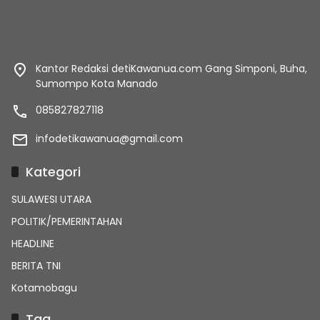
Kantor Redaksi detiKawanua.com Gang Simponi, Buha,
Sumompo Kota Manado
085827827118
infodetikawanua@gmail.com
Kategori
SULAWESI UTARA
POLITIK/PEMERINTAHAN
HEADLINE
BERITA TNI
Kotamobagu
Tag