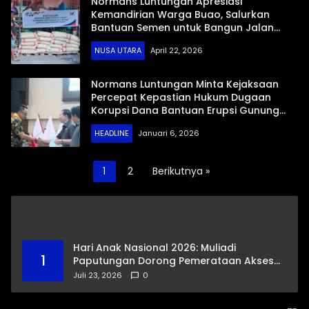
Normans Luntungan Apresiasi
Kemandirian Warga Buao, Salurkan
Bantuan Semen untuk Bangun Jalan
Kebun
NUSA UTARA
April 22, 2026
Normans Luntungan Minta Kejaksaan
Percepat Kepastian Hukum Dugaan
Korupsi Dana Bantuan Erupsi Gunung
Ruang
HEADLINE
Januari 6, 2026
Paginasi
1
2
Berikutnya »
pos
Hari Anak Nasional 2026: Muliadi
1
Paputungan Dorong Pemerataan Akses
Pendidikan dan Proteksi Digital Anak Sulut
Juli 23, 2026
0