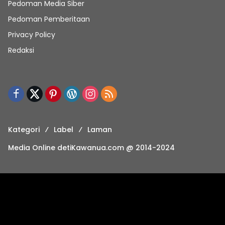
Pedoman Media Siber
Pedoman Pemberitaan
Privacy Policy
Redaksi
Kategori
Label
Laman
Media Online detiKawanua.com @ 2014-2024