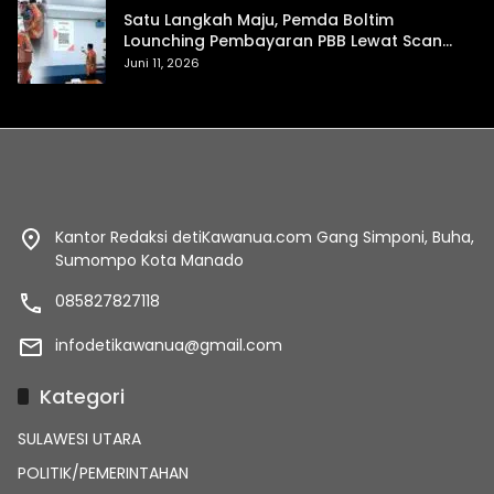
Satu Langkah Maju, Pemda Boltim
Lounching Pembayaran PBB Lewat Scan
Qris
Juni 11, 2026
Kantor Redaksi detiKawanua.com Gang Simponi, Buha,
Sumompo Kota Manado
085827827118
infodetikawanua@gmail.com
Kategori
SULAWESI UTARA
POLITIK/PEMERINTAHAN