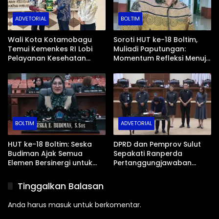
ADVETORIAL
BOLTIM
Wali Kota Kotamobagu
Soroti HUT ke-18 Boltim,
Temui Kemenkes RI Lobi
Muliadi Paputungan:
Pelayanan Kesehatan
Momentum Refleksi Menuju
Lengkap dan Modern
Daerah Mandiri dan
Berdaya Saing
BOLTIM
ADVETORIAL
HUT ke-18 Boltim: Seska
DPRD dan Pemprov Sulut
Budiman Ajak Semua
Sepakati Ranperda
Elemen Bersinergi untuk
Pertanggungjawaban
Kemajuan Daerah
APBD 2025, Gubernur
Sampaikan Rancangan
Tinggalkan Balasan
KUA-PPAS 2027
Anda harus
masuk
untuk berkomentar.