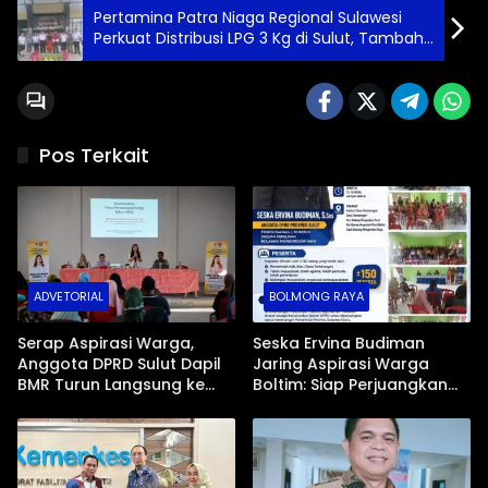
Pertamina Patra Niaga Regional Sulawesi
Perkuat Distribusi LPG 3 Kg di Sulut, Tambah
351.120 Tabung
Pos Terkait
ADVETORIAL
BOLMONG RAYA
Serap Aspirasi Warga,
Seska Ervina Budiman
Anggota DPRD Sulut Dapil
Jaring Aspirasi Warga
BMR Turun Langsung ke
Boltim: Siap Perjuangkan
Tengah Masyarakat
IPR, Jalan Trans, hingga
Pemasaran UMKM