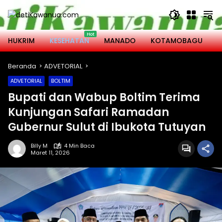
Langsung
ke
konten
HUKRIM
KESEHATAN
MANADO
KOTAMOBAGU
M
Beranda
ADVETORIAL
ADVETORIAL
BOLTIM
Bupati dan Wabup Boltim Terima
Kunjungan Safari Ramadan
Gubernur Sulut di Ibukota Tutuyan
Billy M
4 Min Baca
Maret 11, 2026