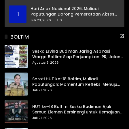
Hari Anak Nasional 2026: Muliadi
1
Paputungan Dorong Pemerataan Akses
Pendidikan dan Proteksi Digital Anak Sulut
Juli 23, 2026
0
BOLTIM
Seska Ervina Budiman Jaring Aspirasi
Warga Boltim: Siap Perjuangkan IPR, Jalan
Trans, hingga Pemasaran UMKM
Agustus 5, 2026
Soroti HUT ke-18 Boltim, Muliadi
Paputungan: Momentum Refleksi Menuju
Daerah Mandiri dan Berdaya Saing
Juli 21, 2026
HUT ke-18 Boltim: Seska Budiman Ajak
Semua Elemen Bersinergi untuk Kemajuan
Daerah
Juli 21, 2026