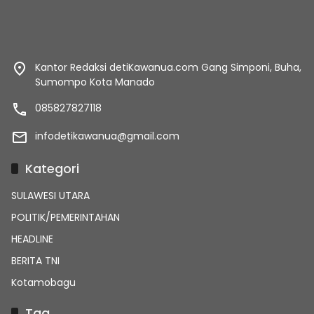
Kantor Redaksi detiKawanua.com Gang Simponi, Buha,
Sumompo Kota Manado
085827827118
infodetikawanua@gmail.com
Kategori
SULAWESI UTARA
POLITIK/PEMERINTAHAN
HEADLINE
BERITA TNI
Kotamobagu
Tag