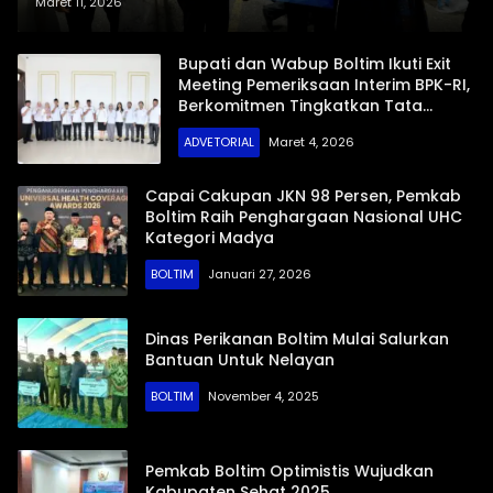
Gubernur Sulut di Ibukota
Maret 11, 2026
Tutuyan
Bupati dan Wabup Boltim Ikuti Exit
Meeting Pemeriksaan Interim BPK-RI,
Berkomitmen Tingkatkan Tata
Kelola Keuangan Daerah
ADVETORIAL
Maret 4, 2026
Transparan dan Akuntabel
Capai Cakupan JKN 98 Persen, Pemkab
Boltim Raih Penghargaan Nasional UHC
Kategori Madya
BOLTIM
Januari 27, 2026
Dinas Perikanan Boltim Mulai Salurkan
Bantuan Untuk Nelayan
BOLTIM
November 4, 2025
Pemkab Boltim Optimistis Wujudkan
Kabupaten Sehat 2025