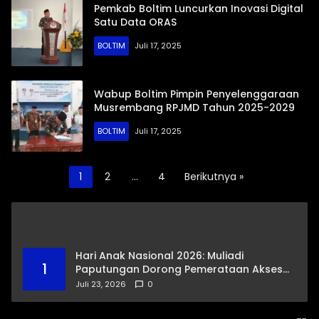
Pemkab Boltim Luncurkan Inovasi Digital
Satu Data ORAS
BOLTIM
Juli 17, 2025
Wabup Boltim Pimpin Penyelenggaraan
Musrembang RPJMD Tahun 2025-2029
BOLTIM
Juli 17, 2025
Paginasi
1
2
…
4
Berikutnya »
pos
Hari Anak Nasional 2026: Muliadi
1
Paputungan Dorong Pemerataan Akses
Pendidikan dan Proteksi Digital Anak Sulut
Juli 23, 2026
0