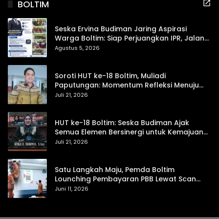
BOLTIM
Seska Ervina Budiman Jaring Aspirasi
Warga Boltim: Siap Perjuangkan IPR, Jalan
Trans, hingga Pemasaran UMKM
Agustus 5, 2026
Soroti HUT ke-18 Boltim, Muliadi
Paputungan: Momentum Refleksi Menuju
Daerah Mandiri dan Berdaya Saing
Juli 21, 2026
HUT ke-18 Boltim: Seska Budiman Ajak
Semua Elemen Bersinergi untuk Kemajuan
Daerah
Juli 21, 2026
Satu Langkah Maju, Pemda Boltim
Lounching Pembayaran PBB Lewat Scan
Qris
Juni 11, 2026