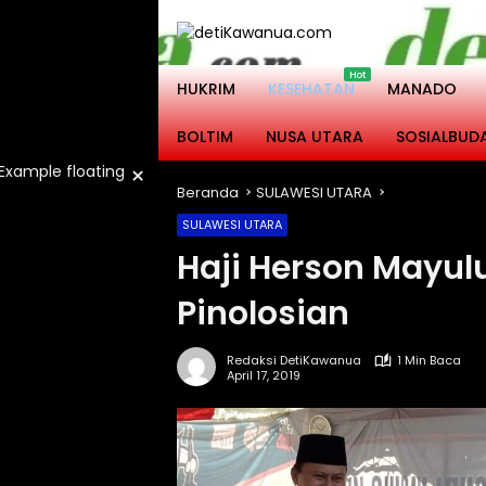
Langsung
ke
konten
HUKRIM
KESEHATAN
MANADO
BOLTIM
NUSA UTARA
SOSIALBUD
×
Beranda
SULAWESI UTARA
SULAWESI UTARA
Haji Herson Mayul
Pinolosian
Redaksi DetiKawanua
1 Min Baca
April 17, 2019