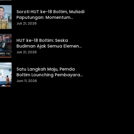
hingga Pemasaran UMKM
Soroti HUT ke-18 Boltim, Muliadi
Paputungan: Momentum
Refleksi Menuju Daerah Mandiri
Juli 21, 2026
dan Berdaya Saing
HUT ke-18 Boltim: Seska
Budiman Ajak Semua Elemen
Bersinergi untuk Kemajuan
Juli 21, 2026
Daerah
Satu Langkah Maju, Pemda
Boltim Lounching Pembayaran
PBB Lewat Scan Qris
Juni 11, 2026