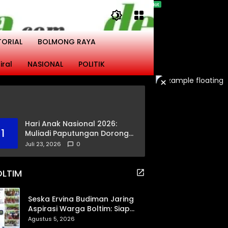
TORIAL
BOLMONG RAYA
iral
NASIONAL
POLITIK
×
Hari Anak Nasional 2026:
1
Muliadi Paputungan Dorong
Pemerataan Akses
Juli 23, 2026
0
Pendidikan dan Proteksi
Digital Anak Sulut
OLTIM
Seska Ervina Budiman Jaring
Aspirasi Warga Boltim: Siap
Perjuangkan IPR, Jalan Trans,
Agustus 5, 2026