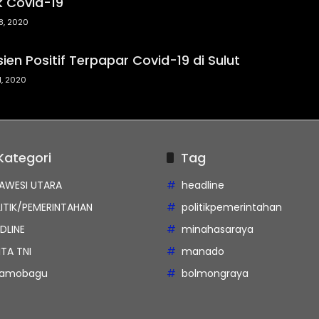
 Covid-19
18, 2020
ien Positif Terpapar Covid-19 di Sulut
11, 2020
Kategori
Tag
AWESI UTARA
headline
ITIK/PEMERINTAHAN
politikpemerintahan
DLINE
minahasaraya
ITA TNI
manado
tamobagu
bolmongraya