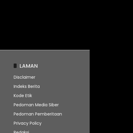
LAMAN
Disclaimer
Indeks Berita
Kode Etik
Pedoman Media Siber
Pedoman Pemberitaan
Privacy Policy
Redaksi