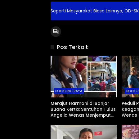
Seperti Masyarakat Biasa Lainnya, OD-SK
Pos Terkait
BOLMONG RAYA
BOLMO
Merajut Harmoni di Banjar
Peduli 
Buana Kerta: Sentuhan Tulus
Keagam
Angelia Wenas Menjemput
Wenas 
Aspirasi Warga Mopugad
Jenazah
Mopug