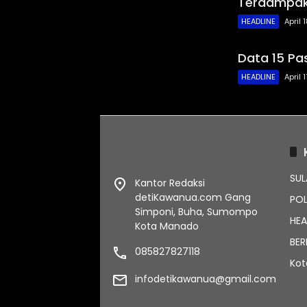
Terdampak
HEADLINE
April 
Data 15 Pas
HEADLINE
April 
SUL
Kantor Redaksi
detiKawanua.com Gang
POL
Simponi, Buha, Sumompo
HEA
Kota Manado
BER
085827827118
Ko
infodetikawanua@gmail.com