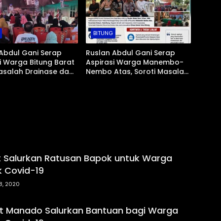
BITUNG
Abdul Gani Serap
Ruslan Abdul Gani Serap
i Warga Bitung Barat
Aspirasi Warga Manembo-
asalah Drainase dan
Nembo Atas, Soroti Masalah
Pantai Jadi Prioritas
BPJS Hingga Usulan
Pemekaran Kelurahan
 Salurkan Ratusan Bapok untuk Warga
 Covid-19
18, 2020
t Manado Salurkan Bantuan bagi Warga