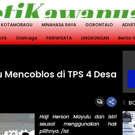
KOTAMOBAGU
MINAHASA RAYA
GORONTALO
ADVE
AYA
Olahraga
PARIWISATA
LINGKUNGAN
Berita V
u Mencoblos di TPS 4 Desa
B
Haji Herson Mayulu dan istri
seusai menggunakan hak
pilihnya. /ist