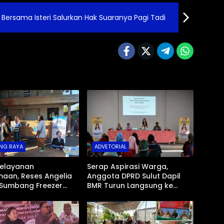
 Bersama Isteri Salurkan Hak Suaranya Pagi Tadi
NG RAYA
ADVETORIAL
Pelayanan
Serap Aspirasi Warga,
aan, Reses Angelia
Anggota DPRD Sulut Dapil
Sumbang Freezer
BMR Turun Langsung ke
 untuk Umat Hindu di
Tengah Masyarakat
ad Bolmong