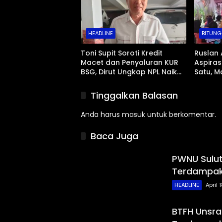
HEADLINE
BITUNG
Toni Supit Soroti Kredit
Ruslan 
Macet dan Penyaluran KUR
Aspiras
BSG, Dirut Ungkap NPL Naik
Satu, M
Imbas Sektor Mikro
Abrasi 
Tinggalkan Balasan
Anda harus
masuk
untuk berkomentar.
Baca Juga
PWNU Sulut
Terdampak
HEADLINE
April 
BTFH Unsra