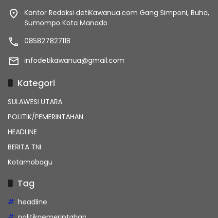
Kantor Redaksi detiKawanua.com Gang Simponi, Buha,
Sumompo Kota Manado
085827827118
infodetikawanua@gmail.com
Kategori
SULAWESI UTARA
POLITIK/PEMERINTAHAN
HEADLINE
BERITA TNI
Kotamobagu
Tag
headline
politikpemerintahan