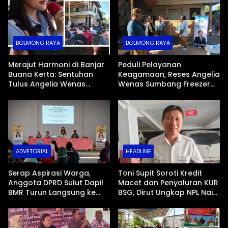
BOLMONG RAYA
BOLMONG RAYA
Merajut Harmoni di Banjar
Peduli Pelayanan
Buana Kerta: Sentuhan
Keagamaan, Reses Angelia
Tulus Angelia Wenas
Wenas Sumbang Freezer
Menjemput Aspirasi Warga
Jenazah untuk Umat Hindu
Mopugad
di Mopugad Bolmong
ADVETORIAL
HEADLINE
Serap Aspirasi Warga,
Toni Supit Soroti Kredit
Anggota DPRD Sulut Dapil
Macet dan Penyaluran KUR
BMR Turun Langsung ke
BSG, Dirut Ungkap NPL Naik
Tengah Masyarakat
Imbas Sektor Mikro