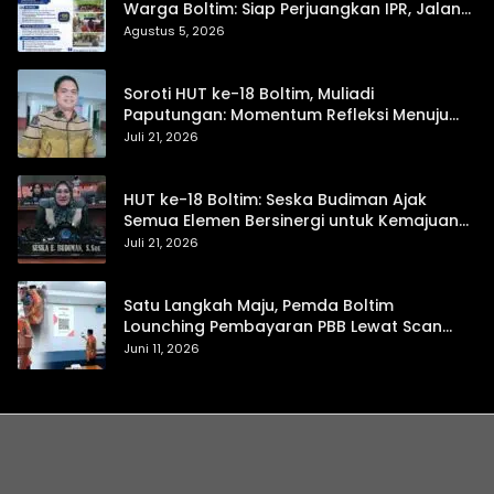
Warga Boltim: Siap Perjuangkan IPR, Jalan
Trans, hingga Pemasaran UMKM
Agustus 5, 2026
Soroti HUT ke-18 Boltim, Muliadi
Paputungan: Momentum Refleksi Menuju
Daerah Mandiri dan Berdaya Saing
Juli 21, 2026
HUT ke-18 Boltim: Seska Budiman Ajak
Semua Elemen Bersinergi untuk Kemajuan
Daerah
Juli 21, 2026
Satu Langkah Maju, Pemda Boltim
Lounching Pembayaran PBB Lewat Scan
Qris
Juni 11, 2026