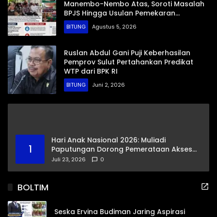
Manembo-Nembo Atas, Soroti Masalah
BPJS Hingga Usulan Pemekaran
Kelurahan
BITUNG
Agustus 5, 2026
Ruslan Abdul Gani Puji Keberhasilan
Pemprov Sulut Pertahankan Predikat
WTP dari BPK RI
BITUNG
Juni 2, 2026
Hari Anak Nasional 2026: Muliadi
1
Paputungan Dorong Pemerataan Akses
Pendidikan dan Proteksi Digital Anak Sulut
Juli 23, 2026
0
BOLTIM
Seska Ervina Budiman Jaring Aspirasi