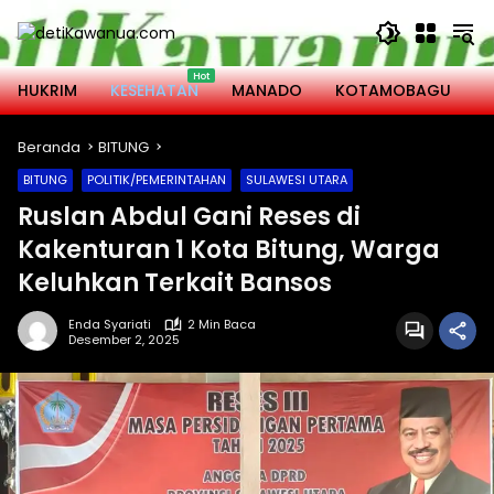
Langsung
ke
konten
HUKRIM
KESEHATAN
MANADO
KOTAMOBAGU
M
Beranda
BITUNG
BITUNG
POLITIK/PEMERINTAHAN
SULAWESI UTARA
Ruslan Abdul Gani Reses di
Kakenturan 1 Kota Bitung, Warga
Keluhkan Terkait Bansos
Enda Syariati
2 Min Baca
Desember 2, 2025