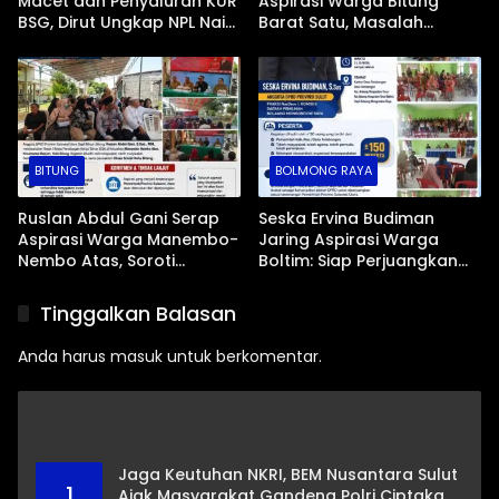
Macet dan Penyaluran KUR
Aspirasi Warga Bitung
BSG, Dirut Ungkap NPL Naik
Barat Satu, Masalah
Imbas Sektor Mikro
Drainase dan Abrasi Pantai
Jadi Prioritas
BITUNG
BOLMONG RAYA
Ruslan Abdul Gani Serap
Seska Ervina Budiman
Aspirasi Warga Manembo-
Jaring Aspirasi Warga
Nembo Atas, Soroti
Boltim: Siap Perjuangkan
Masalah BPJS Hingga
IPR, Jalan Trans, hingga
Usulan Pemekaran
Pemasaran UMKM
Tinggalkan Balasan
Kelurahan
Anda harus
masuk
untuk berkomentar.
Jaga Keutuhan NKRI, BEM Nusantara Sulut
1
Ajak Masyarakat Gandeng Polri Ciptakan