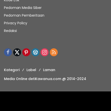
Kode Etik
Pedoman Media Siber
Pedoman Pemberitaan
Privacy Policy
Redaksi
Kategori
Label
Laman
Media Online detiKawanua.com @ 2014-2024