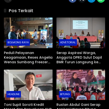
Pos Terkait
BOLMONG RAYA
ADVETORIAL
Peduli Pelayanan
Serap Aspirasi Warga,
Keagamaan, Reses Angelia
Anggota DPRD Sulut Dapil
Wenas Sumbang Freezer
BMR Turun Langsung ke
Jenazah untuk Umat Hindu
Tengah Masyarakat
di Mopugad Bolmong
HEADLINE
BITUNG
Toni Supit Soroti Kredit
Ruslan Abdul Gani Serap