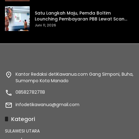
Satu Langkah Maju, Pemda Boltim
Lounching Pembayaran PBB Lewat Scan
Qris
Juni 11, 2026
Kantor Redaksi detiKawanua.com Gang Simponi, Buha,
Sumompo Kota Manado
085827827118
infodetikawanua@gmail.com
Kategori
SULAWESI UTARA