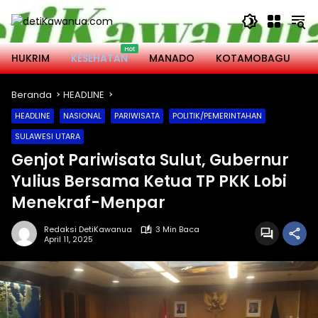
Langsung
ke
konten
HUKRIM
KESEHATAN
MANADO
KOTAMOBAGU
M
Beranda
HEADLINE
HEADLINE
NASIONAL
PARIWISATA
POLITIK/PEMERINTAHAN
SULAWESI UTARA
Genjot Pariwisata Sulut, Gubernur
Yulius Bersama Ketua TP PKK Lobi
Menekraf-Menpar
Redaksi DetiKawanua
3 Min Baca
April 11, 2025