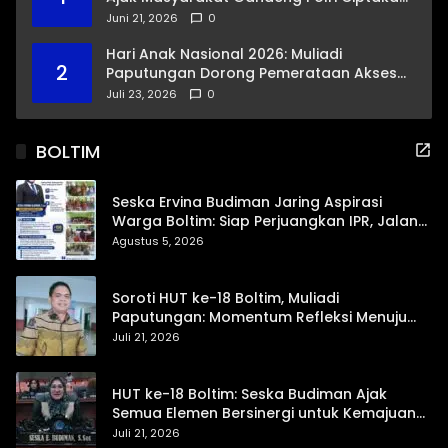
Kamtibmas Kondusif
Juni 21, 2026
0
Hari Anak Nasional 2026: Muliadi
2
Paputungan Dorong Pemerataan Akses
Pendidikan dan Proteksi Digital Anak Sulut
Juli 23, 2026
0
BOLTIM
Seska Ervina Budiman Jaring Aspirasi
Warga Boltim: Siap Perjuangkan IPR, Jalan
Trans, hingga Pemasaran UMKM
Agustus 5, 2026
Soroti HUT ke-18 Boltim, Muliadi
Paputungan: Momentum Refleksi Menuju
Daerah Mandiri dan Berdaya Saing
Juli 21, 2026
HUT ke-18 Boltim: Seska Budiman Ajak
Semua Elemen Bersinergi untuk Kemajuan
Daerah
Juli 21, 2026