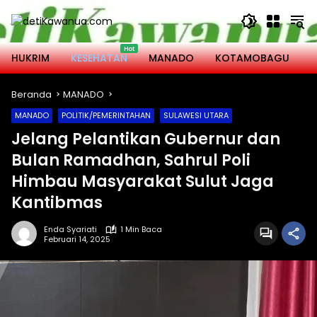
Langsung
ke
konten
HUKRIM
KESEHATAN
MANADO
KOTAMOBAGU
M
Beranda
MANADO
MANADO
POLITIK/PEMERINTAHAN
SULAWESI UTARA
Jelang Pelantikan Gubernur dan
Bulan Ramadhan, Sahrul Poli
Himbau Masyarakat Sulut Jaga
Kantibmas
Enda Syariati
1 Min Baca
Februari 14, 2025