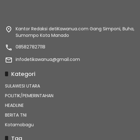
Kantor Redaksi detiKawanua.com Gang Simponi, Buha,
Sumompo Kota Manado
085827827118
infodetikawanua@gmail.com
Kategori
SULAWESI UTARA
POLITIK/PEMERINTAHAN
HEADLINE
BERITA TNI
Kotamobagu
Tag