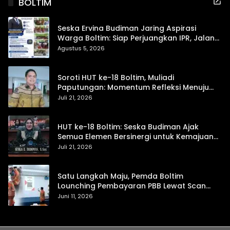
BOLTIM
Seska Ervina Budiman Jaring Aspirasi
Warga Boltim: Siap Perjuangkan IPR, Jalan
Trans, hingga Pemasaran UMKM
Agustus 5, 2026
Soroti HUT ke-18 Boltim, Muliadi
Paputungan: Momentum Refleksi Menuju
Daerah Mandiri dan Berdaya Saing
Juli 21, 2026
HUT ke-18 Boltim: Seska Budiman Ajak
Semua Elemen Bersinergi untuk Kemajuan
Daerah
Juli 21, 2026
Satu Langkah Maju, Pemda Boltim
Lounching Pembayaran PBB Lewat Scan
Qris
Juni 11, 2026