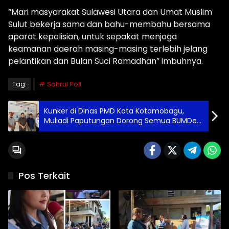
“Mari masyarakat Sulawesi Utara dan Umat Muslim
Sulut bekerja sama dan bahu-membahu bersama
aparat kepolisian, untuk sepakat menjaga
keamanan daerah masing-masing terlebih jelang
pelantikan dan Bulan Suci Ramadhan” imbuhnya.
Tag:
Sahrul Poli
Kunker di Dinas PMD Kota Kotamobagu,
Muliadi Paputungan Dorong Semua BUMDes
Harus Berbadan Hukum
Pos Terkait