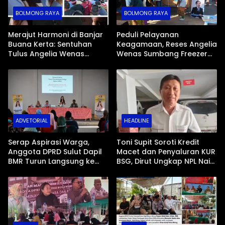
BOLMONG RAYA
BOLMONG RAYA
Merajut Harmoni di Banjar
Peduli Pelayanan
Buana Kerta: Sentuhan
Keagamaan, Reses Angelia
Tulus Angelia Wenas
Wenas Sumbang Freezer
Menjemput Aspirasi Warga
Jenazah untuk Umat Hindu
Mopugad
di Mopugad Bolmong
ADVETORIAL
HEADLINE
Serap Aspirasi Warga,
Toni Supit Soroti Kredit
Anggota DPRD Sulut Dapil
Macet dan Penyaluran KUR
BMR Turun Langsung ke
BSG, Dirut Ungkap NPL Naik
Tengah Masyarakat
Imbas Sektor Mikro