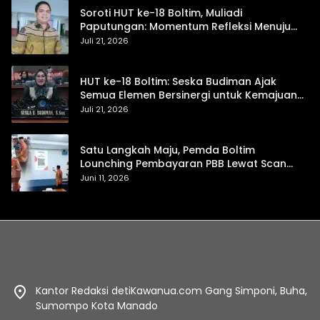
Soroti HUT ke-18 Boltim, Muliadi
Paputungan: Momentum Refleksi Menuju
Daerah Mandiri dan Berdaya Saing
Juli 21, 2026
HUT ke-18 Boltim: Seska Budiman Ajak
Semua Elemen Bersinergi untuk Kemajuan
Daerah
Juli 21, 2026
Satu Langkah Maju, Pemda Boltim
Lounching Pembayaran PBB Lewat Scan
Qris
Juni 11, 2026
Kantor Redaksi detiKawanua.com Gang Simponi, Buha,
Sumompo Kota Manado