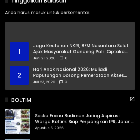
Tinggalkan Balasan
Gubernuran
Anda harus
masuk
untuk berkomentar.
Jaga Keutuhan NKRI, BEM Nusantara Sulut
1
Ajak Masyarakat Gandeng Polri Ciptakan
Kamtibmas Kondusif
Juni 21, 2026
0
Hari Anak Nasional 2026: Muliadi
2
Paputungan Dorong Pemerataan Akses
Pendidikan dan Proteksi Digital Anak Sulut
Juli 23, 2026
0
BOLTIM
Seska Ervina Budiman Jaring Aspirasi
Warga Boltim: Siap Perjuangkan IPR, Jalan
Trans, hingga Pemasaran UMKM
Agustus 5, 2026