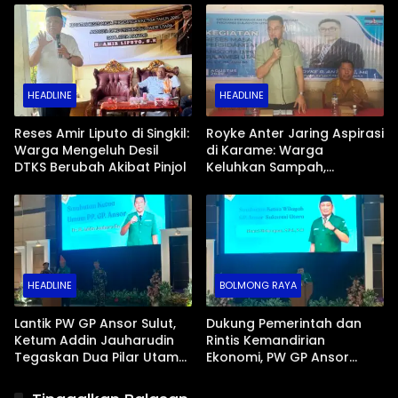
hingga Zonasi PPDB
Korban Kebakaran Wanea
HEADLINE
HEADLINE
Reses Amir Liputo di Singkil:
Royke Anter Jaring Aspirasi
Warga Mengeluh Desil
di Karame: Warga
DTKS Berubah Akibat Pinjol
Keluhkan Sampah,
Kamtibmas, hingga Karut-
Marut PPDB
HEADLINE
BOLMONG RAYA
Lantik PW GP Ansor Sulut,
Dukung Pemerintah dan
Ketum Addin Jauharudin
Rintis Kemandirian
Tegaskan Dua Pilar Utama:
Ekonomi, PW GP Ansor
SDM dan Ekonomi
Sulut Periode 2026-2029
Resmi Dilantik di Graha