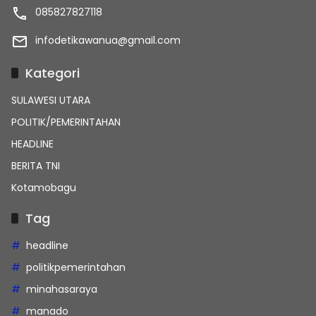
085827827118
infodetikawanua@gmail.com
Kategori
SULAWESI UTARA
POLITIK/PEMERINTAHAN
HEADLINE
BERITA TNI
Kotamobagu
Tag
headline
politikpemerintahan
minahasaraya
manado