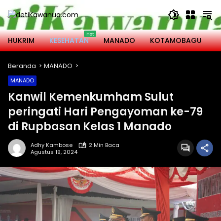
Langsung
ke
konten
HUKRIM
KESEHATAN
MANADO
KOTAMOBAGU
M
Beranda
MANADO
MANADO
Kanwil Kemenkumham Sulut
peringati Hari Pengayoman ke-79
di Rupbasan Kelas 1 Manado
Adhy Kambose
2 Min Baca
Agustus 19, 2024