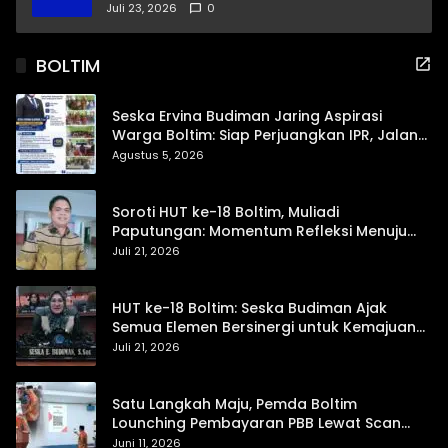
Pendidikan dan Proteksi Digital Anak Sulut
Juli 23, 2026
0
BOLTIM
Seska Ervina Budiman Jaring Aspirasi
Warga Boltim: Siap Perjuangkan IPR, Jalan
Trans, hingga Pemasaran UMKM
Agustus 5, 2026
Soroti HUT ke-18 Boltim, Muliadi
Paputungan: Momentum Refleksi Menuju
Daerah Mandiri dan Berdaya Saing
Juli 21, 2026
HUT ke-18 Boltim: Seska Budiman Ajak
Semua Elemen Bersinergi untuk Kemajuan
Daerah
Juli 21, 2026
Satu Langkah Maju, Pemda Boltim
Lounching Pembayaran PBB Lewat Scan
Qris
Juni 11, 2026