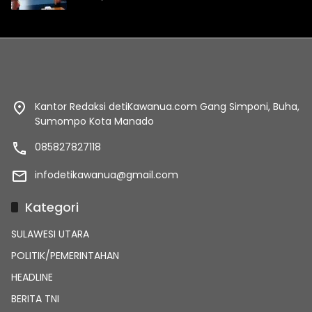
Kantor Redaksi detiKawanua.com Gang Simponi, Buha,
Sumompo Kota Manado
085827827118
infodetikawanua@gmail.com
Kategori
SULAWESI UTARA
POLITIK/PEMERINTAHAN
HEADLINE
BERITA TNI