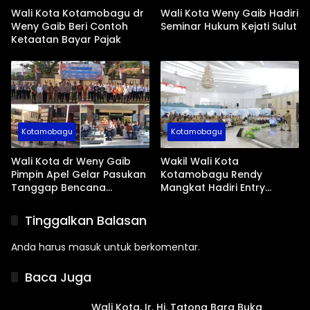
Wali Kota Kotamobagu dr
Wali Kota Weny Gaib Hadiri
Weny Gaib Beri Contoh
Seminar Hukum Kejati Sulut
Ketaatan Bayar Pajak
Kotamobagu
Kotamobagu
Wali Kota dr Weny Gaib
Wakil Wali Kota
Pimpin Apel Gelar Pasukan
Kotamobagu Rendy
Tanggap Bencana
Mangkat Hadiri Entry
Dampak El Nino
Meeting Ombudsman RI
Tinggalkan Balasan
Anda harus
masuk
untuk berkomentar.
Baca Juga
Wali Kota, Ir. Hj. Tatong Bara Buka