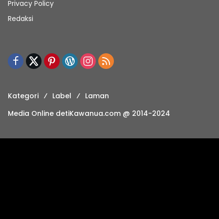
Privacy Policy
Redaksi
Kategori
Label
Laman
Media Online detiKawanua.com @ 2014-2024