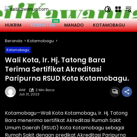
Langsung
ke
konten
HUKRIM
KESEHATAN
MANADO
KOTAMOBAGU
M
Beranda
Kotamobagu
Kotamobagu
Wali Kota, Ir. Hj. Tatong Bara
Terima Sertifikat Akreditasi
Paripurna RSUD Kota Kotamobagu.
ArM
2 Min Baca
Juli 31, 2023
Kotamobagu—Wali Kota Kotamobagu, Ir. Hj. Tatong
Bara menerima sertifikat Akreditasi Rumah Sakit
Umum Daerah (RSUD) Kota Kotamobagu sebagai
Rumah Sakit dengan predikat Akreditasi Paripurna