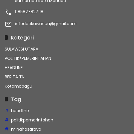
Sumompo Kota Manado
085827827118
infodetikawanua@gmail.com
Kategori
SULAWESI UTARA
POLITIK/PEMERINTAHAN
HEADLINE
BERITA TNI
Kotamobagu
Tag
headline
politikpemerintahan
minahasaraya