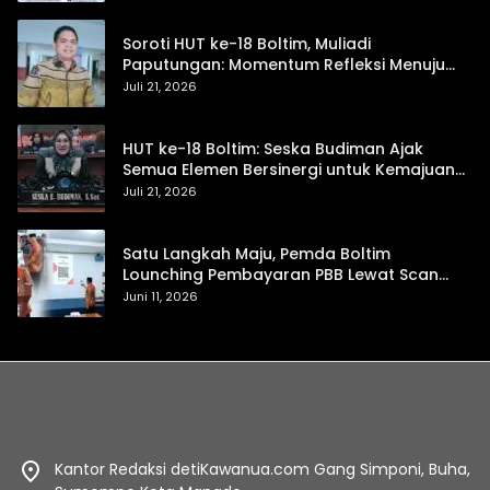
Soroti HUT ke-18 Boltim, Muliadi
Paputungan: Momentum Refleksi Menuju
Daerah Mandiri dan Berdaya Saing
Juli 21, 2026
HUT ke-18 Boltim: Seska Budiman Ajak
Semua Elemen Bersinergi untuk Kemajuan
Daerah
Juli 21, 2026
Satu Langkah Maju, Pemda Boltim
Lounching Pembayaran PBB Lewat Scan
Qris
Juni 11, 2026
Kantor Redaksi detiKawanua.com Gang Simponi, Buha,