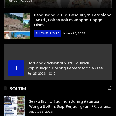
Januari 10, 2025
Pengusaha PETI di Desa Buyat Tergolong
“Sakti”, Polres Boltim Jangan Tinggal
Diam
SULAWESI UTARA
Januari 8, 2025
Hari Anak Nasional 2026: Muliadi
1
Paputungan Dorong Pemerataan Akses
Pendidikan dan Proteksi Digital Anak Sulut
Juli 23, 2026
0
BOLTIM
Seska Ervina Budiman Jaring Aspirasi
Warga Boltim: Siap Perjuangkan IPR, Jalan
Trans, hingga Pemasaran UMKM
Agustus 5, 2026