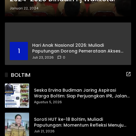
Januari 22, 2024
Hari Anak Nasional 2026: Muliadi
1
Paputungan Dorong Pemerataan Akses
Pendidikan dan Proteksi Digital Anak Sulut
Juli 23, 2026
0
BOLTIM
Seska Ervina Budiman Jaring Aspirasi
Warga Boltim: Siap Perjuangkan IPR, Jalan
Trans, hingga Pemasaran UMKM
Agustus 5, 2026
Soroti HUT ke-18 Boltim, Muliadi
Paputungan: Momentum Refleksi Menuju
Daerah Mandiri dan Berdaya Saing
Juli 21, 2026