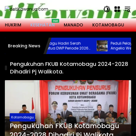
Langsung
ke
konten
HUKRIM
KESEHATAN
MANADO
KOTAMOBAGU
M
Wali Kota Kotamobagu Hadiri Serah
Peduli Pelayana
Breaking News
Terima Jabatan Ketua DWP Periode 2026-
Angelia Wenas S
2031
Jenazah untuk U
Bolmong
Pengukuhan FKUB Kotamobagu 2024-2028
Dihadiri Pj Walikota.
Kotamobagu
Pengukuhan FKUB Kotamobagu
2024-2028 Dihadiri Pj Walikota.