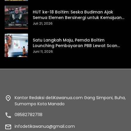
HUT ke-18 Boltim: Seska Budiman Ajak
Semua Elemen Bersinergi untuk Kemajuan
Daerah
Juli 21, 2026
Satu Langkah Maju, Pemda Boltim
Lounching Pembayaran PBB Lewat Scan
Qris
Juni 11, 2026
Kantor Redaksi detiKawanua.com Gang Simponi, Buha,
Sumompo Kota Manado
085827827118
infodetikawanua@gmail.com