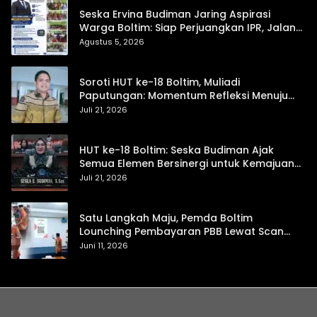
Seska Ervina Budiman Jaring Aspirasi
Warga Boltim: Siap Perjuangkan IPR, Jalan
Trans, hingga Pemasaran UMKM
Agustus 5, 2026
Soroti HUT ke-18 Boltim, Muliadi
Paputungan: Momentum Refleksi Menuju
Daerah Mandiri dan Berdaya Saing
Juli 21, 2026
HUT ke-18 Boltim: Seska Budiman Ajak
Semua Elemen Bersinergi untuk Kemajuan
Daerah
Juli 21, 2026
Satu Langkah Maju, Pemda Boltim
Lounching Pembayaran PBB Lewat Scan
Qris
Juni 11, 2026