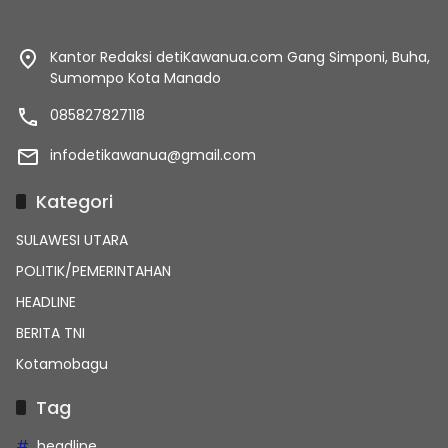
Kantor Redaksi detiKawanua.com Gang Simponi, Buha,
Sumompo Kota Manado
085827827118
infodetikawanua@gmail.com
Kategori
SULAWESI UTARA
POLITIK/PEMERINTAHAN
HEADLINE
BERITA TNI
Kotamobagu
Tag
headline