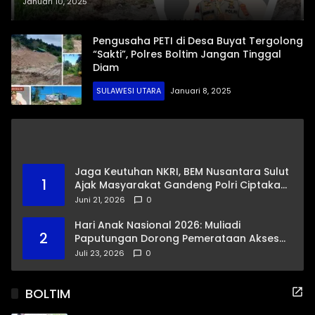
Januari 10, 2025
Pengusaha PETI di Desa Buyat Tergolong
“Sakti”, Polres Boltim Jangan Tinggal
Diam
SULAWESI UTARA
Januari 8, 2025
Jaga Keutuhan NKRI, BEM Nusantara Sulut
1
Ajak Masyarakat Gandeng Polri Ciptakan
Kamtibmas Kondusif
Juni 21, 2026
0
Hari Anak Nasional 2026: Muliadi
2
Paputungan Dorong Pemerataan Akses
Pendidikan dan Proteksi Digital Anak Sulut
Juli 23, 2026
0
BOLTIM