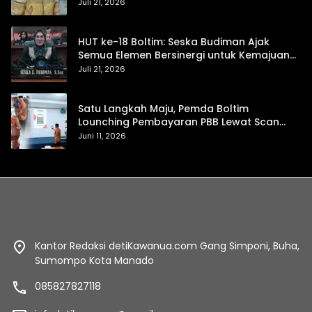
Daerah Mandiri dan Berdaya Saing
Juli 21, 2026
HUT ke-18 Boltim: Seska Budiman Ajak
Semua Elemen Bersinergi untuk Kemajuan
Daerah
Juli 21, 2026
Satu Langkah Maju, Pemda Boltim
Lounching Pembayaran PBB Lewat Scan
Qris
Juni 11, 2026
Kantor Redaksi detiKawanua.com Gang Simponi, Buha,
Sumompo Kota Manado
085827827118