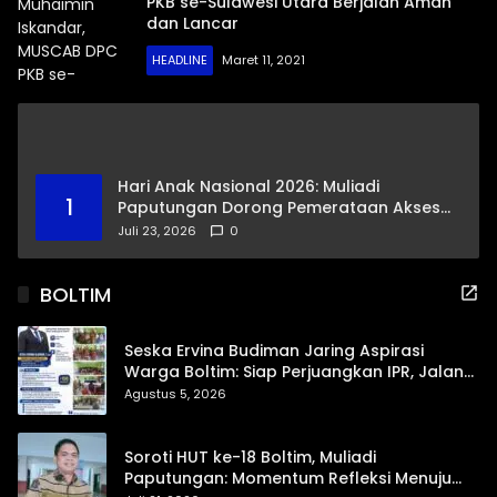
PKB se-Sulawesi Utara Berjalan Aman
dan Lancar
HEADLINE
Maret 11, 2021
Hari Anak Nasional 2026: Muliadi
1
Paputungan Dorong Pemerataan Akses
Pendidikan dan Proteksi Digital Anak Sulut
Juli 23, 2026
0
BOLTIM
Seska Ervina Budiman Jaring Aspirasi
Warga Boltim: Siap Perjuangkan IPR, Jalan
Trans, hingga Pemasaran UMKM
Agustus 5, 2026
Soroti HUT ke-18 Boltim, Muliadi
Paputungan: Momentum Refleksi Menuju