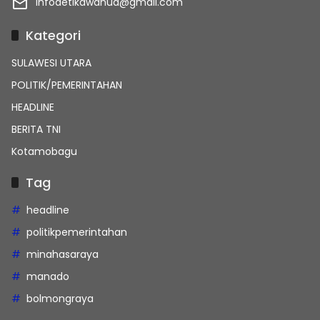
infodetikawanua@gmail.com
Kategori
SULAWESI UTARA
POLITIK/PEMERINTAHAN
HEADLINE
BERITA TNI
Kotamobagu
Tag
headline
politikpemerintahan
minahasaraya
manado
bolmongraya