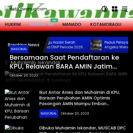
Langsung
ke
konten
HUKRIM
KESEHATAN
MANADO
KOTAMOBAGU
M
Wali Kota Kotamobagu Hadiri Serah
Peduli Pelayanan
Breaking News
Terima Jabatan Ketua DWP Periode 2026-
Angelia Wenas Su
NASIONAL
2031
Jenazah untuk Um
Bersamaan Saat Pendaftaran ke
Bolmong
Muhaimin Iskandar
KPU, Relawan BARA AMIN Jatim
Bersolidaritas di Surabaya
Oktober 20, 2023
Ikut Antar Anies dan Muhaimin di KPU,
Barisan Perubahan AMIN Optimis
Pasangan AMIN Mampu Emban
Tanggungjawab
NASIONAL
Oktober 20, 2023
Dibuka Muhaimin Iskandar, MUSCAB DPC