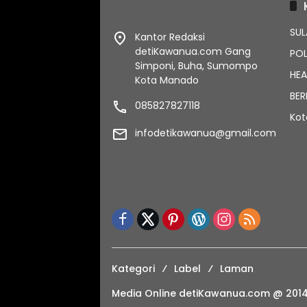
SUL
Kantor Redaksi
detiKawanua.com Gang
POL
Simponi, Buha, Sumompo
HEA
Kota Manado
BER
085827827118
Ko
infodetikawanua@gmail.com
Kategori
Label
Laman
Media Online detiKawanua.com @ 201