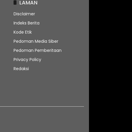
LAMAN
Disclaimer
Indeks Berita
Kode Etik
Pedoman Media Siber
Pedoman Pemberitaan
Privacy Policy
Redaksi