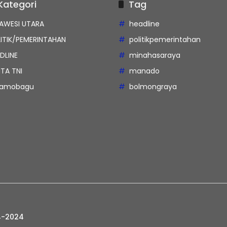
Kategori
Tag
AWESI UTARA
headline
ITIK/PEMERINTAHAN
politikpemerintahan
DLINE
minahasaraya
ITA TNI
manado
tamobagu
bolmongraya
4-2024