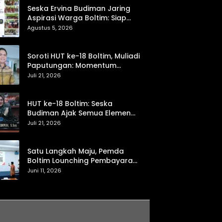
Seska Ervina Budiman Jaring
Aspirasi Warga Boltim: Siap
Perjuangkan IPR, Jalan Trans,
Agustus 5, 2026
hingga Pemasaran UMKM
Soroti HUT ke-18 Boltim, Muliadi
Paputungan: Momentum
Refleksi Menuju Daerah Mandiri
Juli 21, 2026
dan Berdaya Saing
HUT ke-18 Boltim: Seska
Budiman Ajak Semua Elemen
Bersinergi untuk Kemajuan
Juli 21, 2026
Daerah
Satu Langkah Maju, Pemda
Boltim Lounching Pembayaran
PBB Lewat Scan Qris
Juni 11, 2026