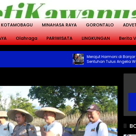
KOTAMOBAGU
MINAHASA RAYA
GORONTALO
ADVE
AYA
Olahraga
PARIWISATA
LINGKUNGAN
Berita V
Merajut Harmoni di Banjar Buan
Sentuhan Tulus Angelia Wenas
Menjemput Aspirasi Warga Mo
B