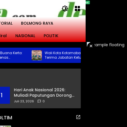
TORIAL
BOLMONG RAYA
iral
NASIONAL
POLITIK
×
a Kerta:
Wali Kota Kotamobagu Hadiri Serah
Terima Jabatan Ketua DWP Periode 2026-
pugad
2031
Hari Anak Nasional 2026:
1
Muliadi Paputungan Dorong
Pemerataan Akses
Juli 23, 2026
0
Pendidikan dan Proteksi
Digital Anak Sulut
OLTIM