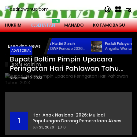
Langsung
ke
konten
HUKRIM
KESEHATAN
MANADO
KOTAMOBAGU
M
Wali Kota Kotamobagu Hadiri Serah
Peduli Pelayanan 
Breaking News
Terima Jabatan Ketua DWP Periode 2026-
Angelia Wenas Sum
ADVETORIAL
2031
Jenazah untuk Uma
Bupati Boltim Pimpin Upacara
Bolmong
ASN Boltim
Peringatan Hari Pahlawan Tahun
2023
November 10, 2023
Hari Anak Nasional 2026: Muliadi
1
Paputungan Dorong Pemerataan Akses
Pendidikan dan Proteksi Digital Anak Sulut
Juli 23, 2026
0