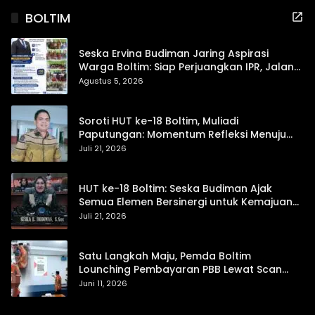
BOLTIM
Seska Ervina Budiman Jaring Aspirasi
Warga Boltim: Siap Perjuangkan IPR, Jalan
Trans, hingga Pemasaran UMKM
Agustus 5, 2026
Soroti HUT ke-18 Boltim, Muliadi
Paputungan: Momentum Refleksi Menuju
Daerah Mandiri dan Berdaya Saing
Juli 21, 2026
HUT ke-18 Boltim: Seska Budiman Ajak
Semua Elemen Bersinergi untuk Kemajuan
Daerah
Juli 21, 2026
Satu Langkah Maju, Pemda Boltim
Lounching Pembayaran PBB Lewat Scan
Qris
Juni 11, 2026