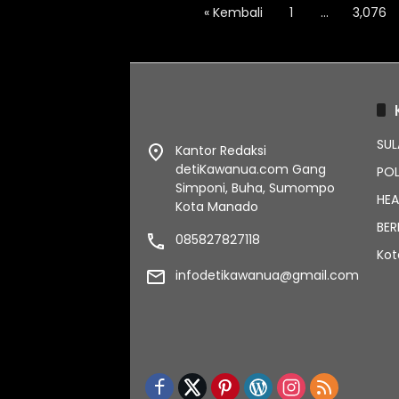
Paginasi
« Kembali
1
…
3,076
pos
SUL
Kantor Redaksi
detiKawanua.com Gang
POL
Simponi, Buha, Sumompo
HEA
Kota Manado
BER
085827827118
Ko
infodetikawanua@gmail.com