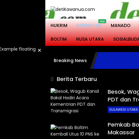
Langsung
ke
konten
HUKRIM
KESEHATAN
MANADO
BOLTIM
NUSA UTARA
SOSIALBUD
×
Breaking News
Berita Terbaru
Besok, Wag
PDT dan Tr
SULAWESI UTARA
Pemkab Bol
Makassar