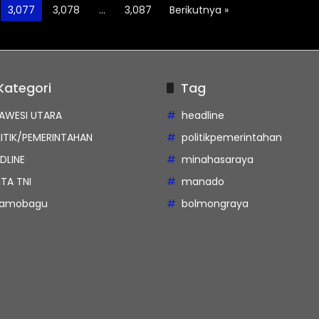
3,077
3,078
…
3,087
Berikutnya »
Kategori
Tag
AWESI UTARA
headline
ITIK/PEMERINTAHAN
politikpemerintahan
DLINE
minahasaraya
ITA TNI
manado
tamobagu
bolmongraya