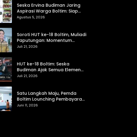
Seska Ervina Budiman Jaring
Aspirasi Warga Boltim: Siap
Perjuangkan IPR, Jalan Trans,
Agustus 5, 2026
hingga Pemasaran UMKM
Soroti HUT ke-18 Boltim, Muliadi
Paputungan: Momentum
Refleksi Menuju Daerah Mandiri
Juli 21, 2026
dan Berdaya Saing
HUT ke-18 Boltim: Seska
Budiman Ajak Semua Elemen
Bersinergi untuk Kemajuan
Juli 21, 2026
Daerah
Satu Langkah Maju, Pemda
Boltim Lounching Pembayaran
PBB Lewat Scan Qris
Juni 11, 2026