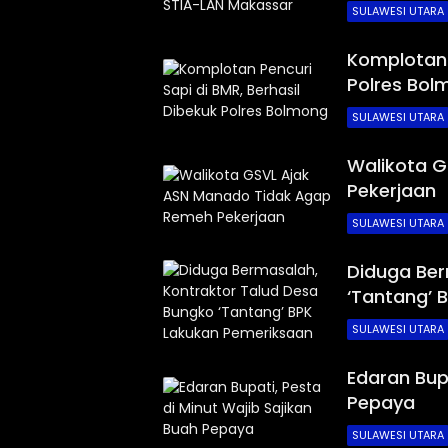
SULAWESI UTARA
Komplotan 
Polres Bol
SULAWESI UTARA
detiKawanua.com
Walikota 
Pekerjaan
SULAWESI UTARA
Diduga Ber
‘Tantang’ 
SULAWESI UTARA
Edaran Bupa
Pepaya
SULAWESI UTARA