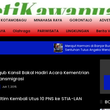
KOTAMOBAGU
MINAHASA RAYA
GORONTALO
ADVE
AYA
Olahraga
PARIWISATA
LINGKUNGAN
Berita V
Merajut Harmoni di Banjar Buana K
Sentuhan Tulus Angelia Wenas
Menjemput Aspirasi Warga Mopu
ub Kansil Bakal Hadiri Acara Kementrian
ansmigrasi
Juli 7, 2015
tim Kembali Utus 10 PNS ke STIA-LAN
B