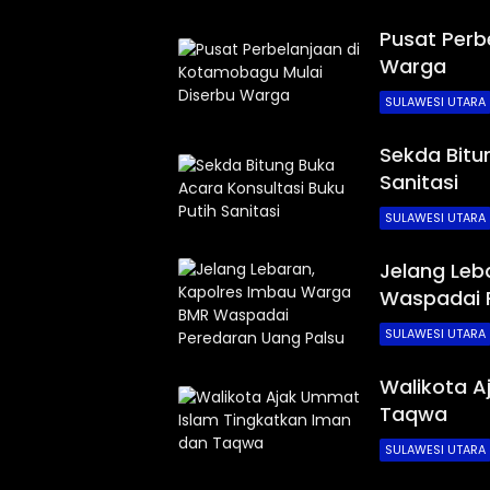
Pusat Perb
Warga
SULAWESI UTARA
Sekda Bitu
Sanitasi
SULAWESI UTARA
Jelang Leb
Waspadai 
SULAWESI UTARA
Walikota A
Taqwa
SULAWESI UTARA