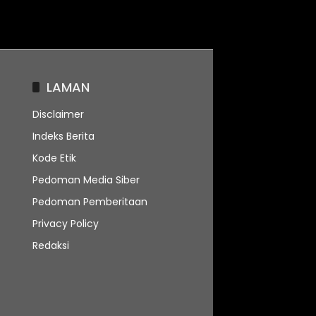
LAMAN
Disclaimer
Indeks Berita
Kode Etik
Pedoman Media Siber
Pedoman Pemberitaan
Privacy Policy
Redaksi