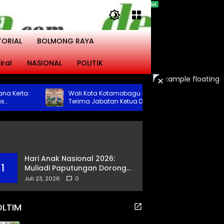
TORIAL
BOLMONG RAYA
iral
NASIONAL
POLITIK
×
erta:
Wali Kota Kotamobagu Hadiri Serah
Ped
Terima Jabatan Ketua DWP Periode 2026-
Ang
gad
2031
Jen
Bo
Hari Anak Nasional 2026:
1
Muliadi Paputungan Dorong
Pemerataan Akses
Juli 23, 2026
0
Pendidikan dan Proteksi
Digital Anak Sulut
OLTIM