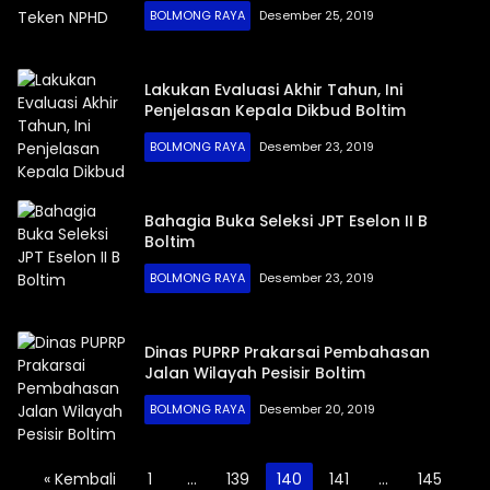
BOLMONG RAYA
Desember 25, 2019
Lakukan Evaluasi Akhir Tahun, Ini
Penjelasan Kepala Dikbud Boltim
BOLMONG RAYA
Desember 23, 2019
Bahagia Buka Seleksi JPT Eselon II B
Boltim
BOLMONG RAYA
Desember 23, 2019
Dinas PUPRP Prakarsai Pembahasan
Jalan Wilayah Pesisir Boltim
BOLMONG RAYA
Desember 20, 2019
Paginasi
« Kembali
1
…
139
140
141
…
145