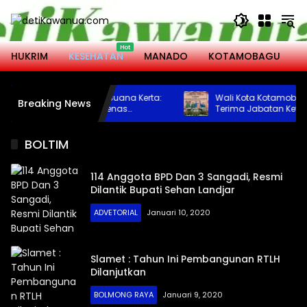
Langsung
ke
konten
HUKRIM
KESEHATAN
MANADO
KOTAMOBAGU
M
ut Harmoni di Banjar Buana Kerta:
Wali Kota Kotamobagu Had
Breaking News
han Tulus Angelia Wenas
Terima Jabatan Ketua DWP
emput Aspirasi Warga Mopugad
2031
BOLTIM
114 Anggota BPD Dan 3 Sangadi, Resmi
Dilantik Bupati Sehan Landjar
ADVETORIAL
Januari 10, 2020
Slamet : Tahun Ini Pembangunan RTLH
Dilanjutkan
BOLMONG RAYA
Januari 9, 2020