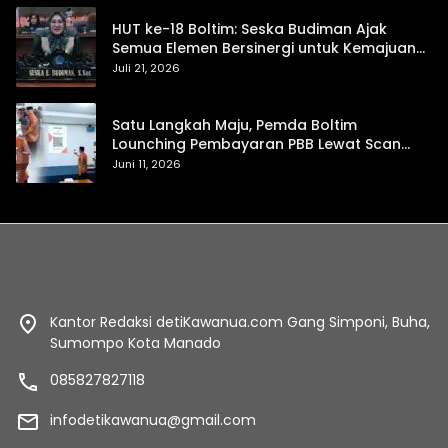
HUT ke-18 Boltim: Seska Budiman Ajak
Semua Elemen Bersinergi untuk Kemajuan
Daerah
Juli 21, 2026
Satu Langkah Maju, Pemda Boltim
Lounching Pembayaran PBB Lewat Scan
Qris
Juni 11, 2026
Kantor Redaksi detiKawanua.com Gang Simponi, Buha,
Sumompo Kota Manado
085827827118
infodetikawanua@gmail.com