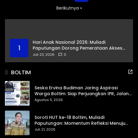
pos
Berikutnya »
Hari Anak Nasional 2026: Muliadi
1
Paputungan Dorong Pemerataan Akses
Pendidikan dan Proteksi Digital Anak Sulut
Juli 23, 2026
0
BOLTIM
Seska Ervina Budiman Jaring Aspirasi
Warga Boltim: Siap Perjuangkan IPR, Jalan
Trans, hingga Pemasaran UMKM
Agustus 5, 2026
Soroti HUT ke-18 Boltim, Muliadi
Paputungan: Momentum Refleksi Menuju
Daerah Mandiri dan Berdaya Saing
Juli 21, 2026