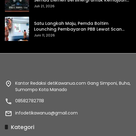
Semua Elemen Bersinergi untuk Kemajuan
Daerah
Juli 21, 2026
Satu Langkah Maju, Pemda Boltim
Lounching Pembayaran PBB Lewat Scan
Qris
Juni 11, 2026
Kantor Redaksi detiKawanua.com Gang Simponi, Buha,
Sumompo Kota Manado
085827827118
infodetikawanua@gmail.com
Kategori