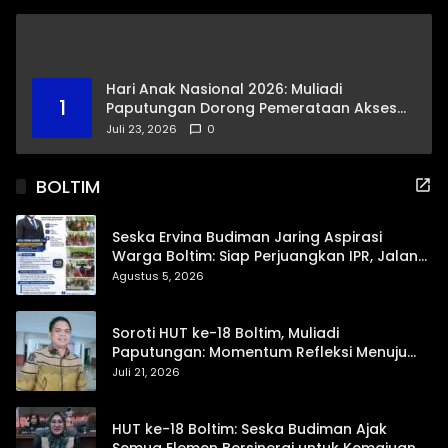
Hari Anak Nasional 2026: Muliadi
1
Paputungan Dorong Pemerataan Akses
Pendidikan dan Proteksi Digital Anak Sulut
Juli 23, 2026
0
BOLTIM
Seska Ervina Budiman Jaring Aspirasi
Warga Boltim: Siap Perjuangkan IPR, Jalan
Trans, hingga Pemasaran UMKM
Agustus 5, 2026
Soroti HUT ke-18 Boltim, Muliadi
Paputungan: Momentum Refleksi Menuju
Daerah Mandiri dan Berdaya Saing
Juli 21, 2026
HUT ke-18 Boltim: Seska Budiman Ajak