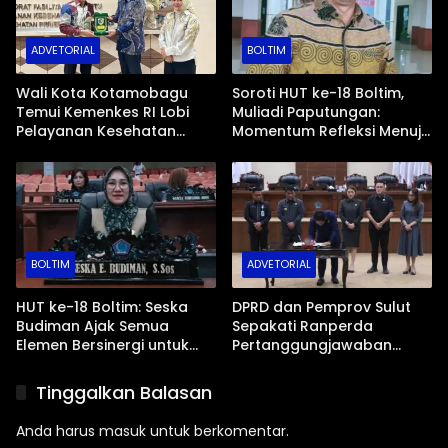
ADVETORIAL
BOLTIM
Wali Kota Kotamobagu
Soroti HUT ke-18 Boltim,
Temui Kemenkes RI Lobi
Muliadi Paputungan:
Pelayanan Kesehatan
Momentum Refleksi Menuju
Lengkap dan Modern
Daerah Mandiri dan
Berdaya Saing
BOLTIM
ADVETORIAL
HUT ke-18 Boltim: Seska
DPRD dan Pemprov Sulut
Budiman Ajak Semua
Sepakati Ranperda
Elemen Bersinergi untuk
Pertanggungjawaban
Kemajuan Daerah
APBD 2025, Gubernur
Sampaikan Rancangan
Tinggalkan Balasan
KUA-PPAS 2027
Anda harus
masuk
untuk berkomentar.