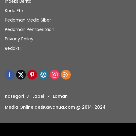
Indeks Berita
Kode Etik
Pedoman Media Siber
Pedoman Pemberitaan
Privacy Policy
Redaksi
Kategori
Label
Laman
Media Online detiKawanua.com @ 2014-2024