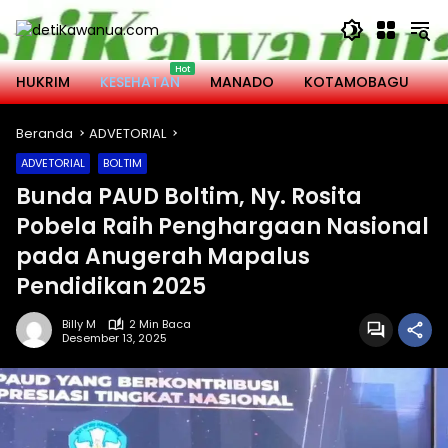
Langsung
ke
konten
HUKRIM
KESEHATAN
MANADO
KOTAMOBAGU
M
Beranda
ADVETORIAL
ADVETORIAL
BOLTIM
Bunda PAUD Boltim, Ny. Rosita
Pobela Raih Penghargaan Nasional
pada Anugerah Mapalus
Pendidikan 2025
Billy M
2 Min Baca
Desember 13, 2025