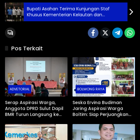
Bupati Asahan Terima Kunjungan Staf
Khusus Kementerian Kelautan dan
Perikanan RI
Pos Terkait
ADVETORIAL
BOLMONG RAYA
Serap Aspirasi Warga,
Seska Ervina Budiman
Anggota DPRD Sulut Dapil
Jaring Aspirasi Warga
BMR Turun Langsung ke
Boltim: Siap Perjuangkan
Tengah Masyarakat
IPR, Jalan Trans, hingga
Pemasaran UMKM