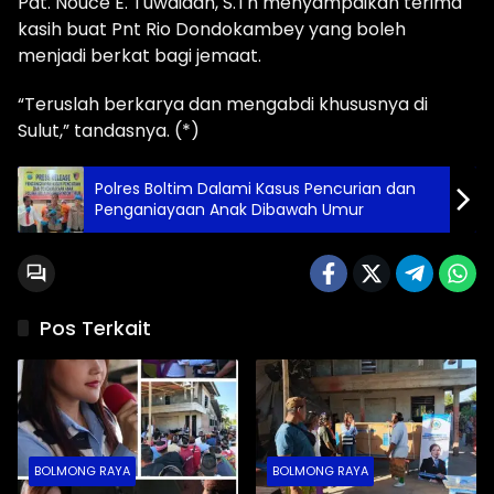
Pdt. Nouce E. Tuwaidan, S.Th menyampaikan terima
kasih buat Pnt Rio Dondokambey yang boleh
menjadi berkat bagi jemaat.
“Teruslah berkarya dan mengabdi khususnya di
Sulut,” tandasnya. (*)
Polres Boltim Dalami Kasus Pencurian dan
Penganiayaan Anak Dibawah Umur
Pos Terkait
BOLMONG RAYA
BOLMONG RAYA