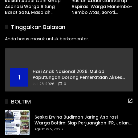
Ruslan Abdul Gani Serap
Ruslan Abdul Gani Serap
Aspirasi Warga Bitung
Aspirasi Warga Manembo-
Barat Satu, Masalah
Nembo Atas, Soroti
Drainase dan Abrasi Pantai
Masalah BPJS Hingga
Jadi Prioritas
Usulan Pemekaran
Tinggalkan Balasan
Kelurahan
Anda harus
masuk
untuk berkomentar.
Hari Anak Nasional 2026: Muliadi
1
Paputungan Dorong Pemerataan Akses
Pendidikan dan Proteksi Digital Anak Sulut
Juli 23, 2026
0
BOLTIM
Seska Ervina Budiman Jaring Aspirasi
Warga Boltim: Siap Perjuangkan IPR, Jalan
Trans, hingga Pemasaran UMKM
Agustus 5, 2026