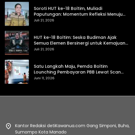
Soroti HUT ke-18 Boltim, Muliadi
Paputungan: Momentum Refleksi Menuju
Daerah Mandiri dan Berdaya Saing
Juli 21, 2026
HUT ke-18 Boltim: Seska Budiman Ajak
Semua Elemen Bersinergi untuk Kemajuan
Daerah
Juli 21, 2026
Satu Langkah Maju, Pemda Boltim
Lounching Pembayaran PBB Lewat Scan
Qris
Juni 11, 2026
Kantor Redaksi detiKawanua.com Gang Simponi, Buha,
Sumompo Kota Manado