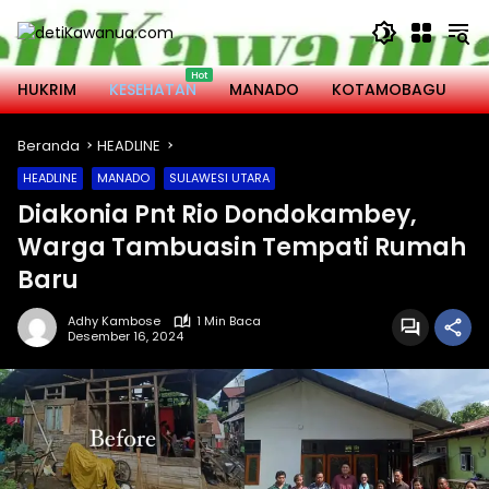
Langsung
ke
konten
HUKRIM
KESEHATAN
MANADO
KOTAMOBAGU
M
Beranda
HEADLINE
HEADLINE
MANADO
SULAWESI UTARA
Diakonia Pnt Rio Dondokambey,
Warga Tambuasin Tempati Rumah
Baru
Adhy Kambose
1 Min Baca
Desember 16, 2024