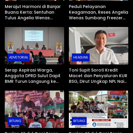
Merajut Harmoni di Banjar
Peduli Pelayanan
Buana Kerta: Sentuhan
Keagamaan, Reses Angelia
Tulus Angelia Wenas
Wenas Sumbang Freezer
Menjemput Aspirasi Warga
Jenazah untuk Umat Hindu
Mopugad
di Mopugad Bolmong
ADVETORIAL
HEADLINE
Serap Aspirasi Warga,
Toni Supit Soroti Kredit
Anggota DPRD Sulut Dapil
Macet dan Penyaluran KUR
BMR Turun Langsung ke
BSG, Dirut Ungkap NPL Naik
Tengah Masyarakat
Imbas Sektor Mikro
BITUNG
BITUNG