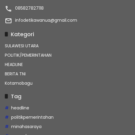
085827827118
infodetikawanua@gmail.com
Kategori
SULAWESI UTARA
POLITIK/PEMERINTAHAN
HEADLINE
BERITA TNI
Kotamobagu
Tag
headline
politikpemerintahan
minahasaraya