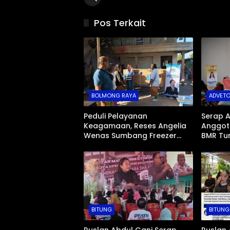
Pos Terkait
BOLMONG RAYA
ADVETO
Peduli Pelayanan
Serap A
Keagamaan, Reses Angelia
Anggota
Wenas Sumbang Freezer
BMR Tu
Jenazah untuk Umat Hindu di
Tengah
Mopugad Bolmong
BITUNG
BITUNG