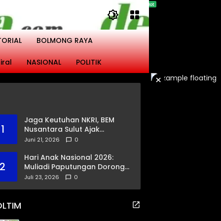
TORIAL
BOLMONG RAYA
iral
NASIONAL
POLITIK
×
Jaga Keutuhan NKRI, BEM
1
Nusantara Sulut Ajak
Masyarakat Gandeng Polri
Juni 21, 2026
0
Ciptakan Kamtibmas
Kondusif
Hari Anak Nasional 2026:
2
Muliadi Paputungan Dorong
Pemerataan Akses
Juli 23, 2026
0
Pendidikan dan Proteksi
Digital Anak Sulut
OLTIM