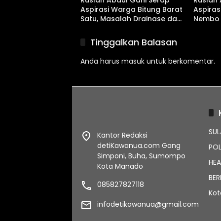
Ruslan Abdul Gani Serap
Ruslan 
Aspirasi Warga Bitung Barat
Aspira
Satu, Masalah Drainase dan
Nembo 
Abrasi Pantai Jadi Prioritas
BPJS Hi
Pemeka
Tinggalkan Balasan
Anda harus
masuk
untuk berkomentar.
SUL
Kantor Redaksi
detiKawanua.com Gang
POL
Simponi, Buha, Sumompo
HEA
Kota Manado
BER
085827827118
Ko
infodetikawanua@gmail.com