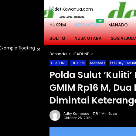
Langsung
ke
konten
HUKRIM
KESEHATAN
MANADO
BOLTIM
NUSA UTARA
SOSIALBUD
×
Beranda
HEADLINE
HEADLINE
HUKRIM
MANADO
POLITIK/PEMER
Polda Sulut ‘Kulit
GMIM Rp16 M, Dua
Dimintai Keteran
Adhy Kambose
1 Min Baca
Oktober 25, 2024