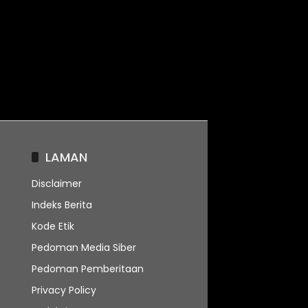
LAMAN
Disclaimer
Indeks Berita
Kode Etik
Pedoman Media Siber
Pedoman Pemberitaan
Privacy Policy