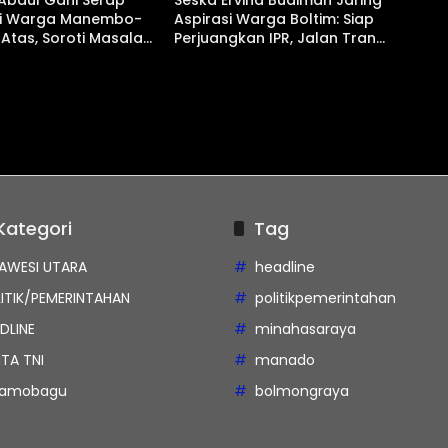
Abdul Gani Serap
Seska Ervina Budiman Jaring
si Warga Manembo-
Aspirasi Warga Boltim: Siap
Atas, Soroti Masalah
Perjuangkan IPR, Jalan Trans,
ngga Usulan
hingga Pemasaran UMKM
ran Kelurahan
Kategori
Tag
AWESI UTARA
headline
ITIK/PEMERINTAHAN
politikpemerintahan
DLINE
minahasaraya
ITA TNI
manado
tamobagu
bolmongraya