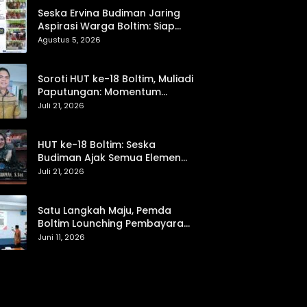
Seska Ervina Budiman Jaring
Aspirasi Warga Boltim: Siap
Perjuangkan IPR, Jalan Trans,
Agustus 5, 2026
hingga Pemasaran UMKM
Soroti HUT ke-18 Boltim, Muliadi
Paputungan: Momentum
Refleksi Menuju Daerah Mandiri
Juli 21, 2026
dan Berdaya Saing
HUT ke-18 Boltim: Seska
Budiman Ajak Semua Elemen
Bersinergi untuk Kemajuan
Juli 21, 2026
Daerah
Satu Langkah Maju, Pemda
Boltim Lounching Pembayaran
PBB Lewat Scan Qris
Juni 11, 2026