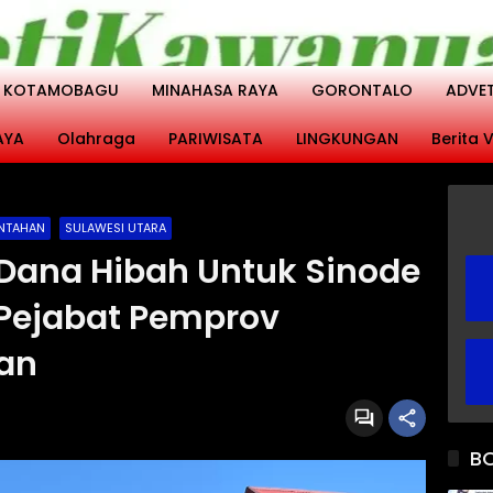
KOTAMOBAGU
MINAHASA RAYA
GORONTALO
ADVE
AYA
Olahraga
PARIWISATA
LINGKUNGAN
Berita V
INTAHAN
SULAWESI UTARA
i’ Dana Hibah Untuk Sinode
 Pejabat Pemprov
gan
B