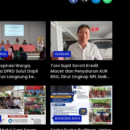
RIAL
HEADLINE
spirasi Warga,
Toni Supit Soroti Kredit
 DPRD Sulut Dapil
Macet dan Penyaluran KUR
run Langsung ke
BSG, Dirut Ungkap NPL Naik
 Masyarakat
Imbas Sektor Mikro
BOLMONG RAYA