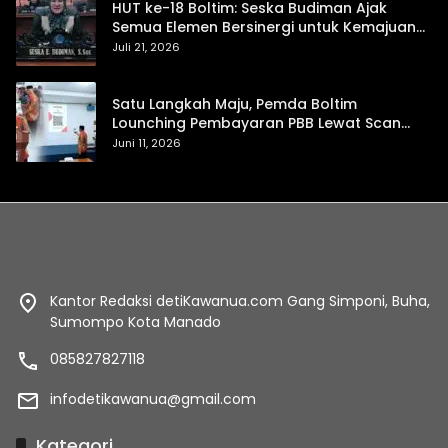
HUT ke-18 Boltim: Seska Budiman Ajak
Semua Elemen Bersinergi untuk Kemajuan
Daerah
Juli 21, 2026
Satu Langkah Maju, Pemda Boltim
Lounching Pembayaran PBB Lewat Scan
Qris
Juni 11, 2026
Kantor Redaksi detiKawanua.com Gang Simponi, Buha,
Sumompo Kota Manado
085827827118
infodetikawanua@gmail.com
Kategori