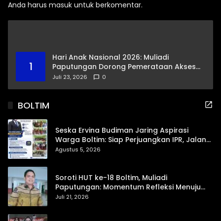
Anda harus
masuk
untuk berkomentar.
Hari Anak Nasional 2026: Muliadi
1
Paputungan Dorong Pemerataan Akses
Pendidikan dan Proteksi Digital Anak Sulut
Juli 23, 2026
0
BOLTIM
Seska Ervina Budiman Jaring Aspirasi
Warga Boltim: Siap Perjuangkan IPR, Jalan
Trans, hingga Pemasaran UMKM
Agustus 5, 2026
Soroti HUT ke-18 Boltim, Muliadi
Paputungan: Momentum Refleksi Menuju
Daerah Mandiri dan Berdaya Saing
Juli 21, 2026