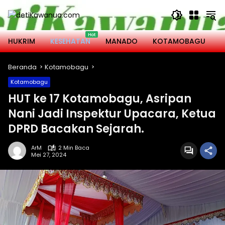
Langsung
ke
konten
HUKRIM
KESEHATAN
MANADO
KOTAMOBAGU
M
Beranda
Kotamobagu
Kotamobagu
HUT ke 17 Kotamobagu, Asripan
Nani Jadi Inspektur Upacara, Ketua
DPRD Bacakan Sejarah.
ArM
2 Min Baca
Mei 27, 2024