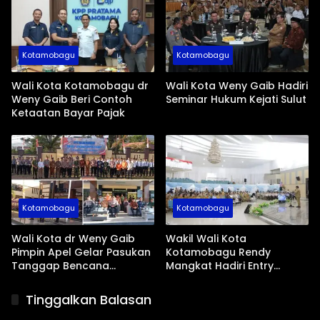
Kotamobagu
Kotamobagu
Wali Kota Kotamobagu dr
Wali Kota Weny Gaib Hadiri
Weny Gaib Beri Contoh
Seminar Hukum Kejati Sulut
Ketaatan Bayar Pajak
Kotamobagu
Kotamobagu
Wali Kota dr Weny Gaib
Wakil Wali Kota
Pimpin Apel Gelar Pasukan
Kotamobagu Rendy
Tanggap Bencana
Mangkat Hadiri Entry
Dampak El Nino
Meeting Ombudsman RI
Tinggalkan Balasan