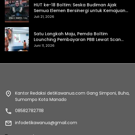
HUT ke-18 Boltim: Seska Budiman Ajak
Semua Elemen Bersinergi untuk Kemajuan
Daerah
Juli 21, 2026
Satu Langkah Maju, Pemda Boltim
Lounching Pembayaran PBB Lewat Scan
Qris
Juni 11, 2026
Kantor Redaksi detiKawanua.com Gang Simponi, Buha,
Sumompo Kota Manado
085827827118
infodetikawanua@gmail.com