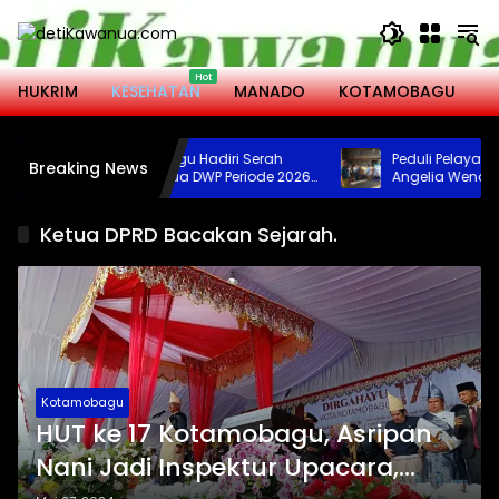
Langsung
ke
konten
HUKRIM
KESEHATAN
MANADO
KOTAMOBAGU
M
Wali Kota Kotamobagu Hadiri Serah
Peduli Pelayanan 
Breaking News
Terima Jabatan Ketua DWP Periode 2026-
Angelia Wenas Sum
2031
Jenazah untuk Uma
Bolmong
Ketua DPRD Bacakan Sejarah.
Kotamobagu
HUT ke 17 Kotamobagu, Asripan
Nani Jadi Inspektur Upacara,