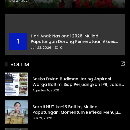
Ketua DPRD Bacakan Sejarah.
Mei 27, 2024
Hari Anak Nasional 2026: Muliadi
1
Paputungan Dorong Pemerataan Akses
Pendidikan dan Proteksi Digital Anak Sulut
Juli 23, 2026
0
BOLTIM
Seska Ervina Budiman Jaring Aspirasi
Warga Boltim: Siap Perjuangkan IPR, Jalan
Trans, hingga Pemasaran UMKM
Agustus 5, 2026
Soroti HUT ke-18 Boltim, Muliadi
Paputungan: Momentum Refleksi Menuju
Daerah Mandiri dan Berdaya Saing
Juli 21, 2026