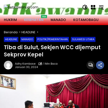
Langsung
ke
konten
HUKRIM
KESEHATAN
MANADO
KOTAMOBAGU
M
Beranda
HEADLINE
HEADLINE
MANADO
POLITIK/PEMERINTAHAN
SULAWESI UTARA
Tiba di Sulut, Sekjen WCC dijemput
Sekprov Kepel
Adhy Kambose
1 Min Baca
Januari 30, 2024