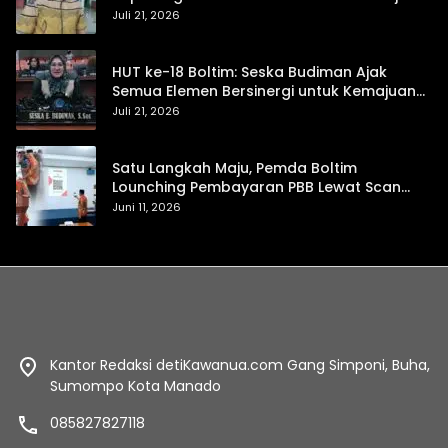
Daerah Mandiri dan Berdaya Saing
Juli 21, 2026
HUT ke-18 Boltim: Seska Budiman Ajak
Semua Elemen Bersinergi untuk Kemajuan
Daerah
Juli 21, 2026
Satu Langkah Maju, Pemda Boltim
Lounching Pembayaran PBB Lewat Scan
Qris
Juni 11, 2026
Kantor Redaksi detiKawanua.com Gang Simponi, Buha,
Sumompo Kota Manado
085827827118