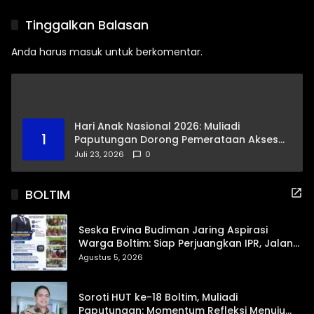
Drainase dan Abrasi Pantai
Masalah BPJS Hingga
Jadi Prioritas
Usulan Pemekaran
Tinggalkan Balasan
Kelurahan
Anda harus
masuk
untuk berkomentar.
Hari Anak Nasional 2026: Muliadi
1
Paputungan Dorong Pemerataan Akses
Pendidikan dan Proteksi Digital Anak Sulut
Juli 23, 2026
0
BOLTIM
Seska Ervina Budiman Jaring Aspirasi
Warga Boltim: Siap Perjuangkan IPR, Jalan
Trans, hingga Pemasaran UMKM
Agustus 5, 2026
Soroti HUT ke-18 Boltim, Muliadi
Paputungan: Momentum Refleksi Menuju