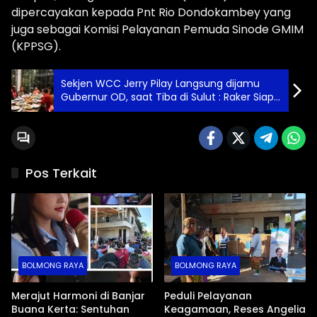
dipercayakan kepada Pnt Rio Dondokambey yang
juga sebagai Komisi Pelayanan Pemuda Sinode GMIM
(KPPSG).
Sekjen WCC Jerry Pilay Langsung dijamu
Gubernur OD, saat Tiba di Sulut : Raker Siap
Digelar di Tondano 1-8 Februari 2024
Pos Terkait
BOLMONG RAYA
BOLMONG RAYA
Merajut Harmoni di Banjar
Peduli Pelayanan
Buana Kerta: Sentuhan
Keagamaan, Reses Angelia