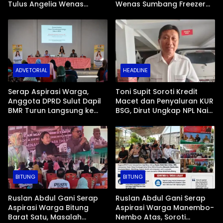
Tulus Angelia Wenas
Wenas Sumbang Freezer
Menjemput Aspirasi Warga
Jenazah untuk Umat Hindu
Mopugad
di Mopugad Bolmong
ADVETORIAL
HEADLINE
Serap Aspirasi Warga,
Toni Supit Soroti Kredit
Anggota DPRD Sulut Dapil
Macet dan Penyaluran KUR
BMR Turun Langsung ke
BSG, Dirut Ungkap NPL Naik
Tengah Masyarakat
Imbas Sektor Mikro
BITUNG
BITUNG
Ruslan Abdul Gani Serap
Ruslan Abdul Gani Serap
Aspirasi Warga Bitung
Aspirasi Warga Manembo-
Barat Satu, Masalah
Nembo Atas, Soroti