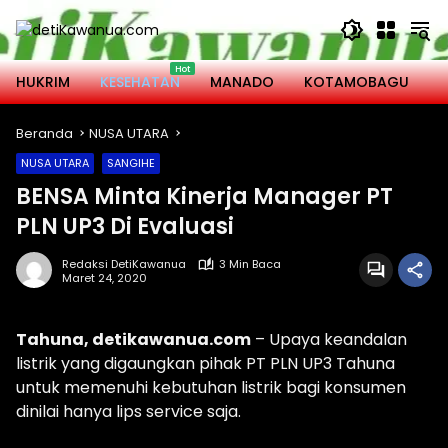
Langsung
ke
konten
HUKRIM
KESEHATAN
MANADO
KOTAMOBAGU
M
Beranda
NUSA UTARA
NUSA UTARA
SANGIHE
BENSA Minta Kinerja Manager PT
PLN UP3 Di Evaluasi
Redaksi DetiKawanua
3 Min Baca
Maret 24, 2020
Tahuna, detikawanua.com
– Upaya keandalan
listrik yang digaungkan pihak PT PLN UP3 Tahuna
untuk memenuhi kebutuhan listrik bagi konsumen
dinilai hanya lips service saja.