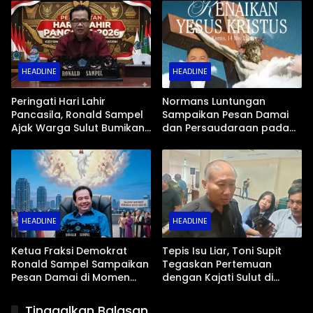
Perekonomian Daerah
HEADLINE
HEADLINE
Peringati Hari Lahir
Normans Luntungan
Pancasila, Ronald Sampel
Sampaikan Pesan Damai
Ajak Warga Sulut Bumikan
dan Persaudaraan pada
Sila Kelima di Wilayah
Peringatan Kenaikan Yesus
Kepulauan
Kristus
HEADLINE
HEADLINE
Ketua Fraksi Demokrat
Tepis Isu Liar, Toni Supit
Ronald Sampel Sampaikan
Tegaskan Pertemuan
Pesan Damai di Momen
dengan Kajati Sulut di
Kenaikan Yesus Kristus
Restoran Murni Kebetulan
Tinggalkan Balasan