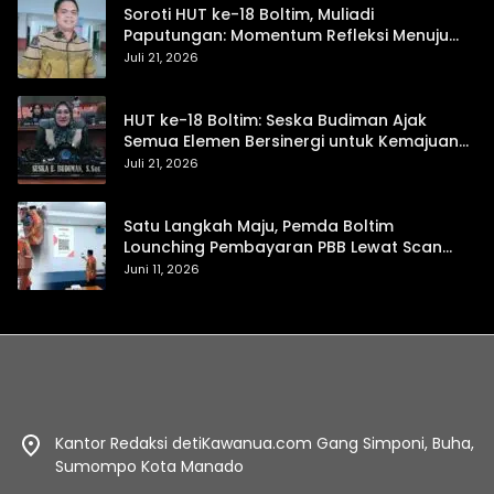
Soroti HUT ke-18 Boltim, Muliadi
Paputungan: Momentum Refleksi Menuju
Daerah Mandiri dan Berdaya Saing
Juli 21, 2026
HUT ke-18 Boltim: Seska Budiman Ajak
Semua Elemen Bersinergi untuk Kemajuan
Daerah
Juli 21, 2026
Satu Langkah Maju, Pemda Boltim
Lounching Pembayaran PBB Lewat Scan
Qris
Juni 11, 2026
Kantor Redaksi detiKawanua.com Gang Simponi, Buha,
Sumompo Kota Manado