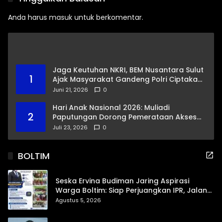
Anda harus
masuk
untuk berkomentar.
Jaga Keutuhan NKRI, BEM Nusantara Sulut
1
Ajak Masyarakat Gandeng Polri Ciptakan
Kamtibmas Kondusif
Juni 21, 2026
0
Hari Anak Nasional 2026: Muliadi
2
Paputungan Dorong Pemerataan Akses
Pendidikan dan Proteksi Digital Anak Sulut
Juli 23, 2026
0
BOLTIM
Seska Ervina Budiman Jaring Aspirasi
Warga Boltim: Siap Perjuangkan IPR, Jalan
Trans, hingga Pemasaran UMKM
Agustus 5, 2026