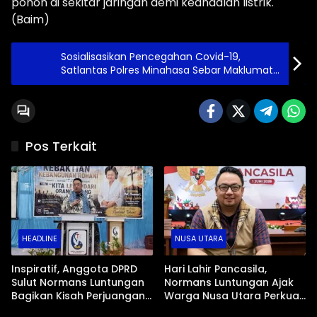
pohon di sekitar jaringan demi keandalan listrik.
(Baim)
Sosialisasikan Pencegahan Covid-19,
Satlantas Polres Minahasa Sebar Maklumat
Kapolri
Pos Terkait
HEADLINE
NUSA UTARA
Inspiratif, Anggota DPRD
Hari Lahir Pancasila,
Sulut Normans Luntungan
Normans Luntungan Ajak
Bagikan Kisah Perjuangan
Warga Nusa Utara Perkuat
Hidup di KKR Tagulandang
Gotong Royong dan Kawal