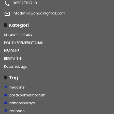
085827827118
infodetikawanua@gmail.com
Kategori
SULAWESI UTARA
POLITIK/PEMERINTAHAN
HEADLINE
BERITA TNI
Kotamobagu
Tag
headline
politikpemerintahan
minahasaraya
manado