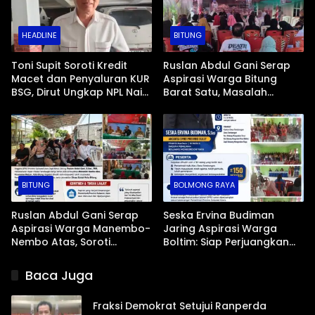
HEADLINE
BITUNG
Toni Supit Soroti Kredit
Ruslan Abdul Gani Serap
Macet dan Penyaluran KUR
Aspirasi Warga Bitung
BSG, Dirut Ungkap NPL Naik
Barat Satu, Masalah
Imbas Sektor Mikro
Drainase dan Abrasi Pantai
Jadi Prioritas
BITUNG
BOLMONG RAYA
Ruslan Abdul Gani Serap
Seska Ervina Budiman
Aspirasi Warga Manembo-
Jaring Aspirasi Warga
Nembo Atas, Soroti
Boltim: Siap Perjuangkan
Masalah BPJS Hingga
IPR, Jalan Trans, hingga
Usulan Pemekaran
Pemasaran UMKM
Baca Juga
Kelurahan
Fraksi Demokrat Setujui Ranperda