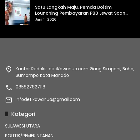
Satu Langkah Maju, Pemda Boltim
Lounching Pembayaran PBB Lewat Scan
Qris
Juni 11, 2026
Kantor Redaksi detiKawanua.com Gang Simponi, Buha,
Sumompo Kota Manado
085827827118
infodetikawanua@gmail.com
Kategori
SULAWESI UTARA
POLITIK/PEMERINTAHAN