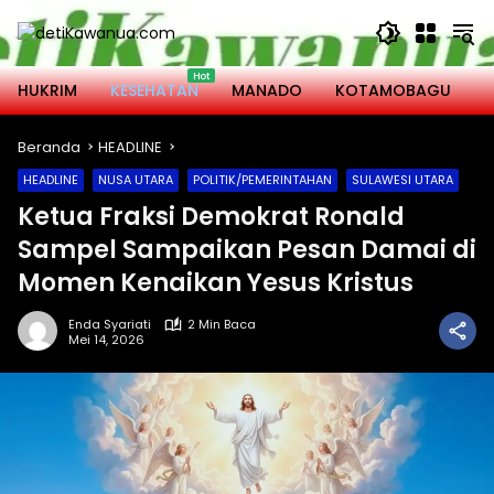
Langsung
ke
konten
HUKRIM
KESEHATAN
MANADO
KOTAMOBAGU
M
Beranda
HEADLINE
HEADLINE
NUSA UTARA
POLITIK/PEMERINTAHAN
SULAWESI UTARA
Ketua Fraksi Demokrat Ronald
Sampel Sampaikan Pesan Damai di
Momen Kenaikan Yesus Kristus
Enda Syariati
2 Min Baca
Mei 14, 2026