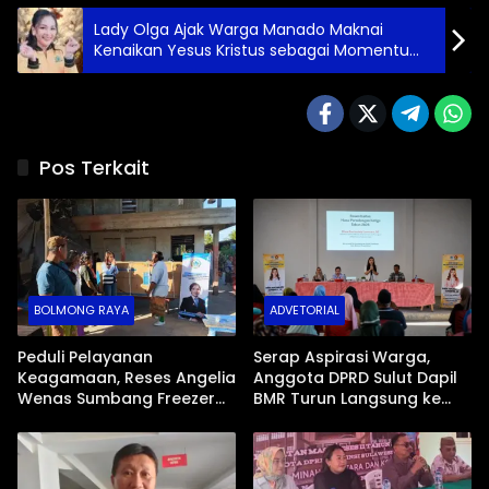
Lady Olga Ajak Warga Manado Maknai
Kenaikan Yesus Kristus sebagai Momentum
Damai dan Toleransi
Pos Terkait
BOLMONG RAYA
ADVETORIAL
Peduli Pelayanan
Serap Aspirasi Warga,
Keagamaan, Reses Angelia
Anggota DPRD Sulut Dapil
Wenas Sumbang Freezer
BMR Turun Langsung ke
Jenazah untuk Umat Hindu
Tengah Masyarakat
di Mopugad Bolmong