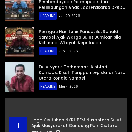
Pemberdayaan Perempuan dan
Perlindungan Anak Jadi Prakarsa DPRD
Sulut
HEADLINE
Juli 20, 2026
Peringati Hari Lahir Pancasila, Ronald
Sampel Ajak Warga Sulut Bumikan Sila
Kelima di Wilayah Kepulauan
HEADLINE
Juni 1, 2026
Dulu Nyaris Terhempas, Kini Jadi
Kompas: Kisah Tangguh Legislator Nusa
Utara Ronald Sampel
HEADLINE
Mei 4, 2026
Jaga Keutuhan NKRI, BEM Nusantara Sulut
1
Ajak Masyarakat Gandeng Polri Ciptakan
Kamtibmas Kondusif
Juni 21, 2026
0