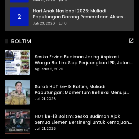
Hari Anak Nasional 2026: Muliadi
2
Paputungan Dorong Pemerataan Akses
Pendidikan dan Proteksi Digital Anak Sulut
Juli 23, 2026
0
BOLTIM
Seska Ervina Budiman Jaring Aspirasi
Warga Boltim: Siap Perjuangkan IPR, Jalan
Trans, hingga Pemasaran UMKM
Agustus 5, 2026
Soroti HUT ke-18 Boltim, Muliadi
Paputungan: Momentum Refleksi Menuju
Daerah Mandiri dan Berdaya Saing
Juli 21, 2026
HUT ke-18 Boltim: Seska Budiman Ajak
Semua Elemen Bersinergi untuk Kemajuan
Daerah
Juli 21, 2026