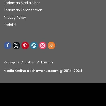
Pedoman Media Siber
Pedoman Pemberitaan
Privacy Policy
Redaksi
Kategori
Label
Laman
Media Online detiKawanua.com @ 2014-2024