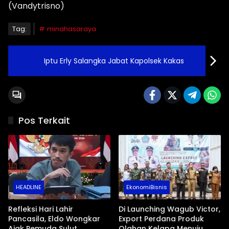
(Vandytrisno)
Tag:
minahasaraya
Iptu Erly Salangka Jabat Kapolsek Kakas
Pos Terkait
HEADLINE
EkonomiBisnis
Refleksi Hari Lahir
Di Launching Wagub Victor,
Pancasila, Eldo Wongkar
Export Perdana Produk
Ajak Pemuda Sulut
Olahan Kelapa Menuju