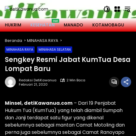
Langsung
ke
konten
HUKRIM
KESEHATAN
MANADO
KOTAMOBAGU
M
Beranda
MINAHASA RAYA
MINAHASA RAYA
MINAHASA SELATAN
Sengkey Resmi Jabat KumTua Desa
Lompat Baru
Redaksi DetiKawanua
2 Min Baca
Februari 21, 2020
Minsel, detiKawanua.com
– Dari 19 Penjabat
Hukum Tua (KumTua) yang telah diambil Sumpah
dan Janji terdapat satu figur yang dikenal
sebelumnya sebagai mantan Camat Motoling dan
perna juga sebelumnya sebagai Camat Ranoyapo