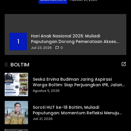
Hari Anak Nasional 2026: Muliadi
1
Paputungan Dorong Pemerataan Akses
Pendidikan dan Proteksi Digital Anak Sulut
Juli 23, 2026
0
BOLTIM
Seska Ervina Budiman Jaring Aspirasi
Warga Boltim: Siap Perjuangkan IPR, Jalan
Trans, hingga Pemasaran UMKM
Agustus 5, 2026
Soroti HUT ke-18 Boltim, Muliadi
Paputungan: Momentum Refleksi Menuju
Daerah Mandiri dan Berdaya Saing
Juli 21, 2026