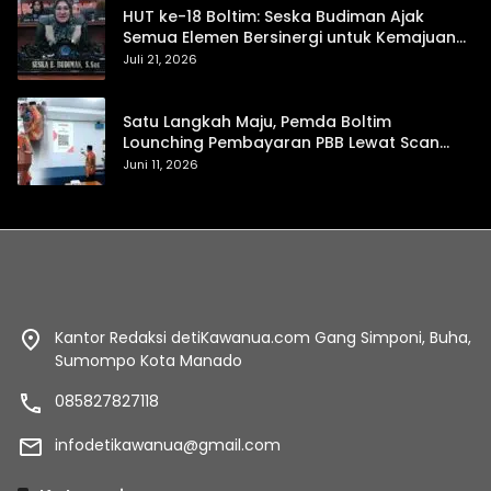
HUT ke-18 Boltim: Seska Budiman Ajak
Semua Elemen Bersinergi untuk Kemajuan
Daerah
Juli 21, 2026
Satu Langkah Maju, Pemda Boltim
Lounching Pembayaran PBB Lewat Scan
Qris
Juni 11, 2026
Kantor Redaksi detiKawanua.com Gang Simponi, Buha,
Sumompo Kota Manado
085827827118
infodetikawanua@gmail.com