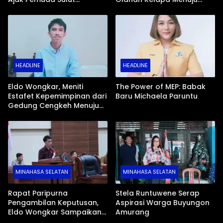
Bumikan Nilai Kebangsaan
Guangzhou
Lewat Aksi Nyata Era
Digital
HEADLINE
HEADLINE
Eldo Wongkar, Meniti
The Power of MEP: Babak
Estafet Kepemimpinan dari
Baru Michaela Paruntu
Gedung Cengkeh Menuju
Masa Depan Sulut
MINAHASA SELATAN
MINAHASA SELATAN
Rapat Paripurna
Stela Runtuwene Serap
Pengambilan Keputusan,
Aspirasi Warga Buyungon
Eldo Wongkar Sampaikan
Amurang
Laporan Pansus