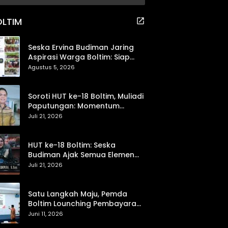
Pendidikan dan Proteksi
Digital Anak Sulut
OLTIM
Seska Ervina Budiman Jaring
Aspirasi Warga Boltim: Siap
Perjuangkan IPR, Jalan Trans,
Agustus 5, 2026
hingga Pemasaran UMKM
Soroti HUT ke-18 Boltim, Muliadi
Paputungan: Momentum
Refleksi Menuju Daerah Mandiri
Juli 21, 2026
dan Berdaya Saing
HUT ke-18 Boltim: Seska
Budiman Ajak Semua Elemen
Bersinergi untuk Kemajuan
Juli 21, 2026
Daerah
Satu Langkah Maju, Pemda
Boltim Lounching Pembayaran
PBB Lewat Scan Qris
Juni 11, 2026