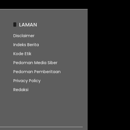
LAMAN
Disclaimer
Indeks Berita
Kode Etik
Pedoman Media Siber
Pedoman Pemberitaan
Privacy Policy
Redaksi