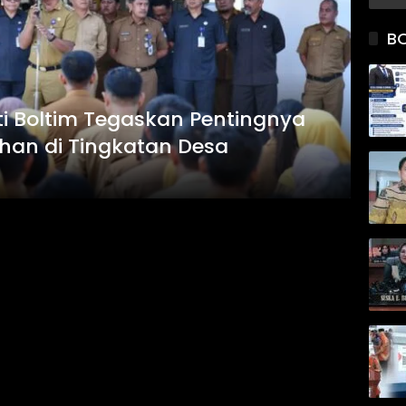
B
ti Boltim Tegaskan Pentingnya
an di Tingkatan Desa