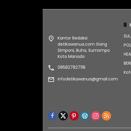
SUL
Kantor Redaksi
detiKawanua.com Gang
POL
Simponi, Buha, Sumompo
HEA
Kota Manado
BER
085827827118
Ko
infodetikawanua@gmail.com