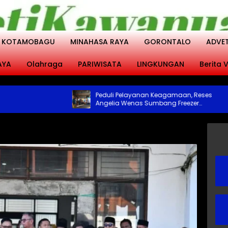
KOTAMOBAGU
MINAHASA RAYA
GORONTALO
ADVE
AYA
Olahraga
PARIWISATA
LINGKUNGAN
Berita V
Peduli Pelayanan Keagamaan, Reses
Angelia Wenas Sumbang Freezer
Jenazah untuk Umat Hindu di Mopugad
Bolmong