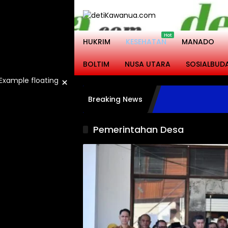
Langsung
ke
konten
HUKRIM
KESEHATAN
MANADO
BOLTIM
NUSA UTARA
SOSIALBUD
×
Breaking News
Pemerintahan Desa