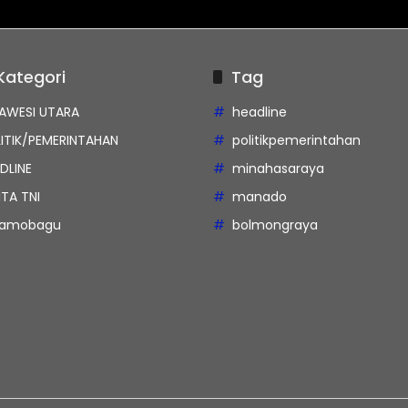
Kategori
Tag
AWESI UTARA
headline
ITIK/PEMERINTAHAN
politikpemerintahan
DLINE
minahasaraya
ITA TNI
manado
tamobagu
bolmongraya