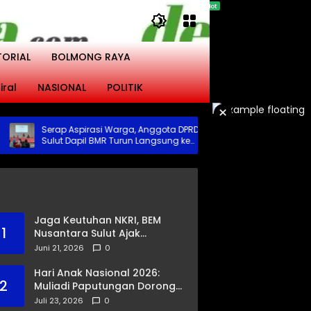
TORIAL
BOLMONG RAYA
iral
NASIONAL
POLITIK
×
Serap Aspirasi Warga, Anggota DPRD
Toni Supit Soroti
Sulut Dapil BMR Turun Langsung ke
Penyaluran KUR B
Tengah Masyarakat
Naik Imbas Sekto
Jaga Keutuhan NKRI, BEM
1
Nusantara Sulut Ajak
Masyarakat Gandeng Polri
Juni 21, 2026
0
Ciptakan Kamtibmas
Kondusif
Hari Anak Nasional 2026:
2
Muliadi Paputungan Dorong
Pemerataan Akses
Juli 23, 2026
0