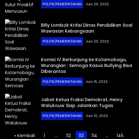
POLITIK/PEMERINTAHAN
Juni 20, 2022
Billy Lombok Kritisi Dinas Pendidikan Soal
Wawasan Kebangsaan
POLITIK/PEMERINTAHAN
Juni 20, 2022
Komisi IV Berkunjung ke Kotamobagu,
Wurangian : Semoga Kasus Bullying Bisa
Diberantas
POLITIK/PEMERINTAHAN
Juni 15, 2022
Jabat Ketua Fraksi Demokrat, Henry
Walukouw Siap Jalankan Tugas
POLITIK/PEMERINTAHAN
Juni 10, 2022
Paginasi
« Kembali
1
…
112
113
114
…
145