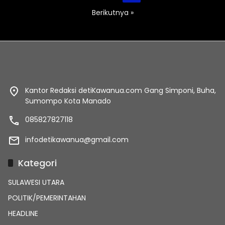
pos
Berikutnya »
Kantor Redaksi detiKawanua.com Gang Simponi, Buha,
Sumompo Kota Manado
085827827118
infodetikawanua@gmail.com
Kategori
SULAWESI UTARA
POLITIK/PEMERINTAHAN
HEADLINE