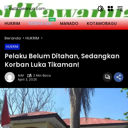
Langsung
ke
konten
HUKRIM
KESEHATAN
MANADO
KOTAMOBAGU
M
Beranda
HUKRIM
HUKRIM
Pelaku Belum Ditahan, Sedangkan
Korban Luka Tikaman!
ArM
2 Min Baca
April 3, 2025