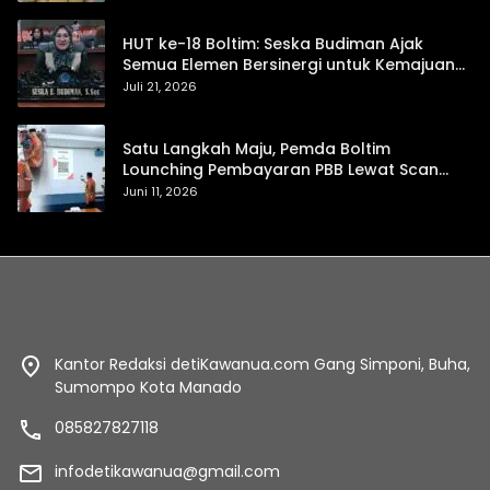
HUT ke-18 Boltim: Seska Budiman Ajak
Semua Elemen Bersinergi untuk Kemajuan
Daerah
Juli 21, 2026
Satu Langkah Maju, Pemda Boltim
Lounching Pembayaran PBB Lewat Scan
Qris
Juni 11, 2026
Kantor Redaksi detiKawanua.com Gang Simponi, Buha,
Sumompo Kota Manado
085827827118
infodetikawanua@gmail.com