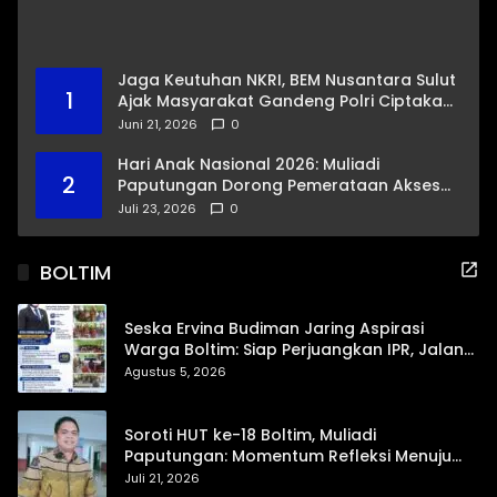
Jaga Keutuhan NKRI, BEM Nusantara Sulut
1
Ajak Masyarakat Gandeng Polri Ciptakan
Kamtibmas Kondusif
Juni 21, 2026
0
Hari Anak Nasional 2026: Muliadi
2
Paputungan Dorong Pemerataan Akses
Pendidikan dan Proteksi Digital Anak Sulut
Juli 23, 2026
0
BOLTIM
Seska Ervina Budiman Jaring Aspirasi
Warga Boltim: Siap Perjuangkan IPR, Jalan
Trans, hingga Pemasaran UMKM
Agustus 5, 2026
Soroti HUT ke-18 Boltim, Muliadi
Paputungan: Momentum Refleksi Menuju
Daerah Mandiri dan Berdaya Saing
Juli 21, 2026