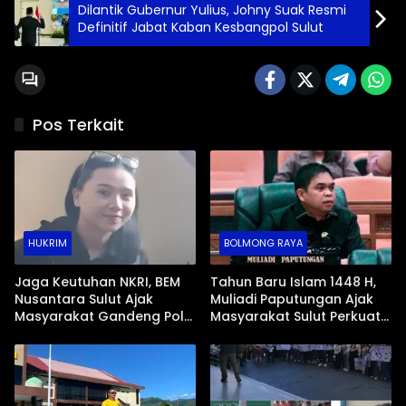
Dilantik Gubernur Yulius, Johny Suak Resmi
Definitif Jabat Kaban Kesbangpol Sulut
Pos Terkait
HUKRIM
BOLMONG RAYA
Jaga Keutuhan NKRI, BEM
Tahun Baru Islam 1448 H,
Nusantara Sulut Ajak
Muliadi Paputungan Ajak
Masyarakat Gandeng Polri
Masyarakat Sulut Perkuat
Ciptakan Kamtibmas
Semangat Hijrah dan
Kondusif
Kebersamaan