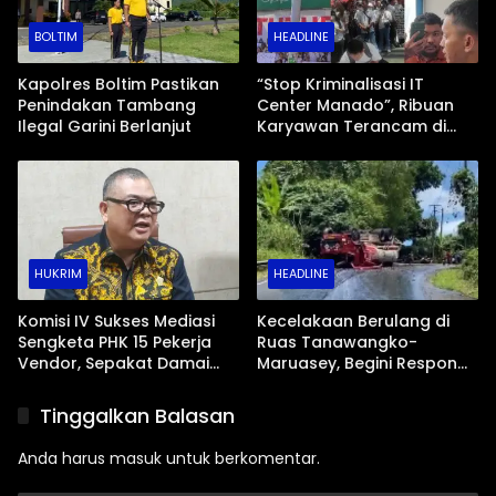
BOLTIM
HEADLINE
Kapolres Boltim Pastikan
“Stop Kriminalisasi IT
Penindakan Tambang
Center Manado”, Ribuan
Ilegal Garini Berlanjut
Karyawan Terancam di
Rumahkan?
HUKRIM
HEADLINE
Komisi IV Sukses Mediasi
Kecelakaan Berulang di
Sengketa PHK 15 Pekerja
Ruas Tanawangko-
Vendor, Sepakat Damai
Maruasey, Begini Respon
Rp20 Juta per Orang
Pemprov Sulut
Tinggalkan Balasan
Anda harus
masuk
untuk berkomentar.