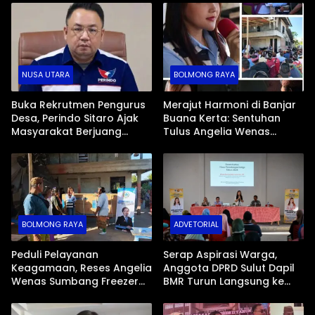
NUSA UTARA
BOLMONG RAYA
Buka Rekrutmen Pengurus
Merajut Harmoni di Banjar
Desa, Perindo Sitaro Ajak
Buana Kerta: Sentuhan
Masyarakat Berjuang
Tulus Angelia Wenas
Bersama Membangun
Menjemput Aspirasi Warga
Daerah
Mopugad
BOLMONG RAYA
ADVETORIAL
Peduli Pelayanan
Serap Aspirasi Warga,
Keagamaan, Reses Angelia
Anggota DPRD Sulut Dapil
Wenas Sumbang Freezer
BMR Turun Langsung ke
Jenazah untuk Umat Hindu
Tengah Masyarakat
di Mopugad Bolmong