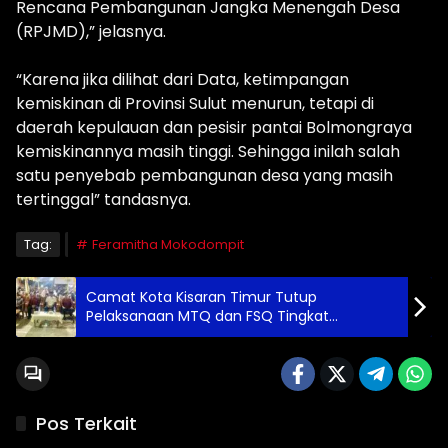
Rencana Pembangunan Jangka Menengah Desa
(RPJMD),” jelasnya.
“Karena jika dilihat dari Data, ketimpangan
kemiskinan di Provinsi Sulut menurun, tetapi di
daerah kepulauan dan pesisir pantai Bolmongraya
kemiskinannya masih tinggi. Sehingga inilah salah
satu penyebab pembangunan desa yang masih
tertinggal” tandasnya.
Tag:
Feramitha Mokodompit
Camat Kota Kisaran Timur Tutup
Pelaksanaan MTQ dan FSQ Tingkat
Kelurahan Teladan Tahun 2025 di Dukung
Penuh Pemkab Asahan
Pos Terkait