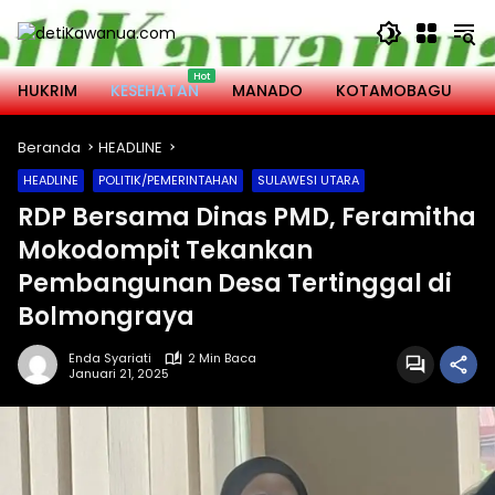
Langsung
ke
konten
HUKRIM
KESEHATAN
MANADO
KOTAMOBAGU
M
Beranda
HEADLINE
HEADLINE
POLITIK/PEMERINTAHAN
SULAWESI UTARA
RDP Bersama Dinas PMD, Feramitha
Mokodompit Tekankan
Pembangunan Desa Tertinggal di
Bolmongraya
Enda Syariati
2 Min Baca
Januari 21, 2025