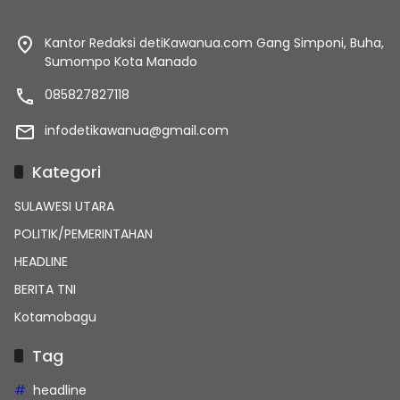
Kantor Redaksi detiKawanua.com Gang Simponi, Buha,
Sumompo Kota Manado
085827827118
infodetikawanua@gmail.com
Kategori
SULAWESI UTARA
POLITIK/PEMERINTAHAN
HEADLINE
BERITA TNI
Kotamobagu
Tag
headline