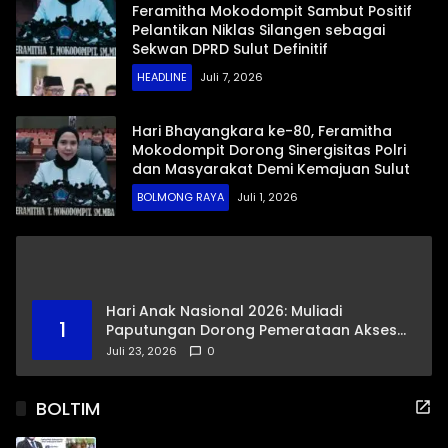
Feramitha Mokodompit Sambut Positif
Pelantikan Niklas Silangen sebagai
Sekwan DPRD Sulut Definitif
HEADLINE
Juli 7, 2026
Hari Bhayangkara ke-80, Feramitha
Mokodompit Dorong Sinergisitas Polri
dan Masyarakat Demi Kemajuan Sulut
BOLMONG RAYA
Juli 1, 2026
Hari Anak Nasional 2026: Muliadi
1
Paputungan Dorong Pemerataan Akses
Pendidikan dan Proteksi Digital Anak Sulut
Juli 23, 2026
0
BOLTIM