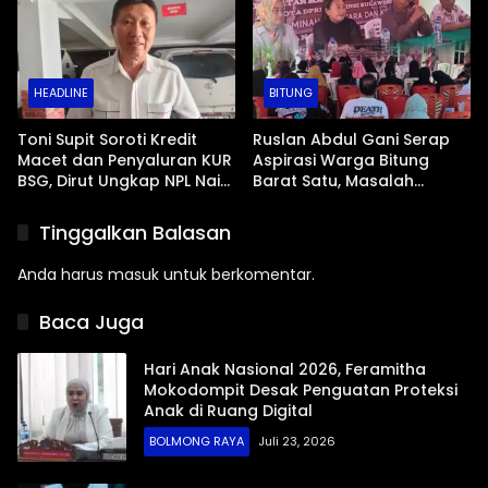
HEADLINE
BITUNG
Toni Supit Soroti Kredit
Ruslan Abdul Gani Serap
Macet dan Penyaluran KUR
Aspirasi Warga Bitung
BSG, Dirut Ungkap NPL Naik
Barat Satu, Masalah
Imbas Sektor Mikro
Drainase dan Abrasi Pantai
Jadi Prioritas
Tinggalkan Balasan
Anda harus
masuk
untuk berkomentar.
Baca Juga
Hari Anak Nasional 2026, Feramitha
Mokodompit Desak Penguatan Proteksi
Anak di Ruang Digital
BOLMONG RAYA
Juli 23, 2026