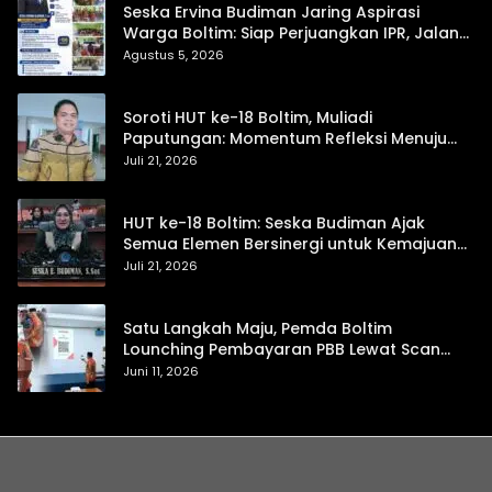
Seska Ervina Budiman Jaring Aspirasi
Warga Boltim: Siap Perjuangkan IPR, Jalan
Trans, hingga Pemasaran UMKM
Agustus 5, 2026
Soroti HUT ke-18 Boltim, Muliadi
Paputungan: Momentum Refleksi Menuju
Daerah Mandiri dan Berdaya Saing
Juli 21, 2026
HUT ke-18 Boltim: Seska Budiman Ajak
Semua Elemen Bersinergi untuk Kemajuan
Daerah
Juli 21, 2026
Satu Langkah Maju, Pemda Boltim
Lounching Pembayaran PBB Lewat Scan
Qris
Juni 11, 2026