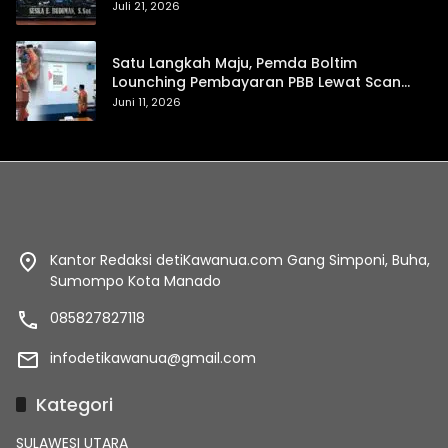
Daerah
Juli 21, 2026
Satu Langkah Maju, Pemda Boltim
Lounching Pembayaran PBB Lewat Scan
Qris
Juni 11, 2026
Kantor Redaksi detiKawanua.com Gang Simponi, Buha,
Sumompo Kota Manado
085827827118
infodetikawanua@gmail.com
Kategori
SULAWESI UTARA