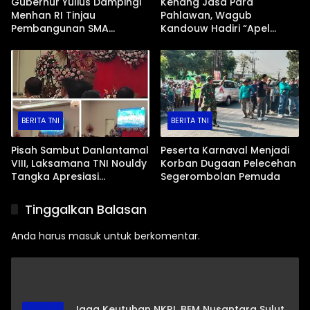
Gubernur Yulius Dampingi
Kenang Jasa Para
Menhan RI Tinjau
Pahlawan, Wagub
Pembangunan SMA
Kandouw Hadiri “Apel
Unggulan Garuda
Penghormatan dan
Nusantara, Tahun 2026
Renungan Suci”
Target Beroperasi
BERITA TNI
BERITA TNI
Pisah Sambut Danlantamal
Peserta Karnaval Menjadi
VIII, Laksamana TNI Nouldy
Korban Dugaan Pelecehan
Tangka Apresiasi
Segerombolan Pemuda
‘Dukungan ODSK’
Tinggalkan Balasan
Anda harus
masuk
untuk berkomentar.
Jaga Keutuhan NKRI, BEM Nusantara Sulut