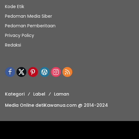
Kode Etik
Pedoman Media Siber
Pedoman Pemberitaan
Privacy Policy
Redaksi
Kategori
Label
Laman
Media Online detiKawanua.com @ 2014-2024