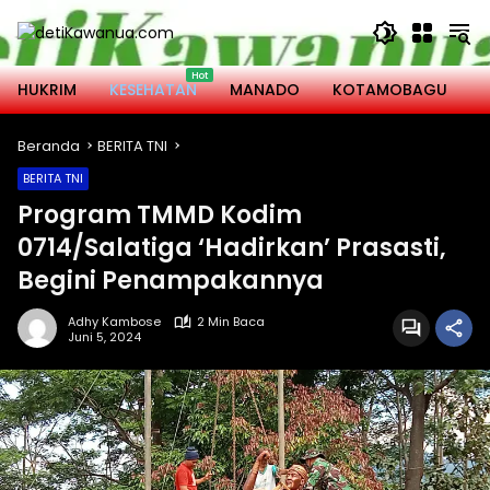
Langsung
ke
konten
HUKRIM
KESEHATAN
MANADO
KOTAMOBAGU
M
Beranda
BERITA TNI
BERITA TNI
Program TMMD Kodim
0714/Salatiga ‘Hadirkan’ Prasasti,
Begini Penampakannya
Adhy Kambose
2 Min Baca
Juni 5, 2024