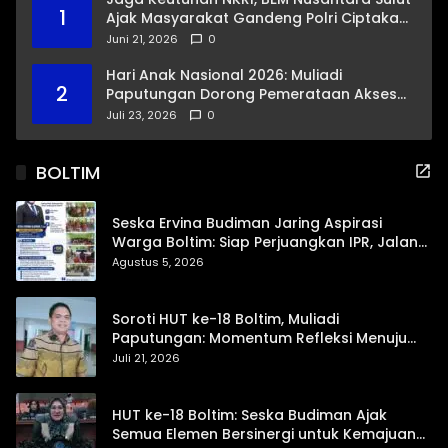
1
Ajak Masyarakat Gandeng Polri Ciptakan
Kamtibmas Kondusif
Juni 21, 2026
0
Hari Anak Nasional 2026: Muliadi
2
Paputungan Dorong Pemerataan Akses
Pendidikan dan Proteksi Digital Anak Sulut
Juli 23, 2026
0
BOLTIM
Seska Ervina Budiman Jaring Aspirasi
Warga Boltim: Siap Perjuangkan IPR, Jalan
Trans, hingga Pemasaran UMKM
Agustus 5, 2026
Soroti HUT ke-18 Boltim, Muliadi
Paputungan: Momentum Refleksi Menuju
Daerah Mandiri dan Berdaya Saing
Juli 21, 2026
HUT ke-18 Boltim: Seska Budiman Ajak
Semua Elemen Bersinergi untuk Kemajuan