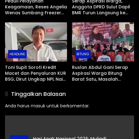
Peduli Pelayanan
Serap Aspirasi Warga,
Keagamaan, Reses Angelia
Anggota DPRD Sulut Dapil
Wenas Sumbang Freezer
BMR Turun Langsung ke
Jenazah untuk Umat Hindu
Tengah Masyarakat
di Mopugad Bolmong
HEADLINE
BITUNG
Toni Supit Soroti Kredit
Ruslan Abdul Gani Serap
Macet dan Penyaluran KUR
Aspirasi Warga Bitung
BSG, Dirut Ungkap NPL Naik
Barat Satu, Masalah
Imbas Sektor Mikro
Drainase dan Abrasi Pantai
Jadi Prioritas
Tinggalkan Balasan
Anda harus
masuk
untuk berkomentar.
Hari Anak Nasional 2026: Muliadi