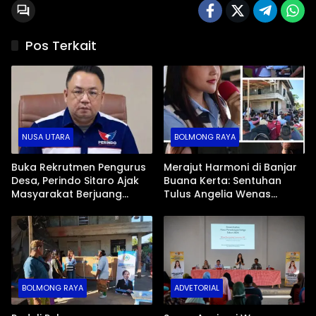
Pos Terkait
NUSA UTARA
BOLMONG RAYA
Buka Rekrutmen Pengurus
Merajut Harmoni di Banjar
Desa, Perindo Sitaro Ajak
Buana Kerta: Sentuhan
Masyarakat Berjuang
Tulus Angelia Wenas
Bersama Membangun
Menjemput Aspirasi Warga
Daerah
Mopugad
BOLMONG RAYA
ADVETORIAL