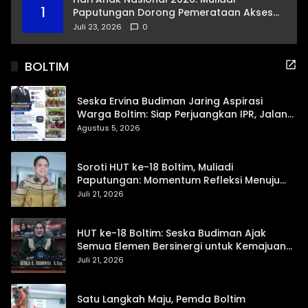
1
Paputungan Dorong Pemerataan Akses
Pendidikan dan Proteksi Digital Anak Sulut
Juli 23, 2026
0
BOLTIM
Seska Ervina Budiman Jaring Aspirasi
Warga Boltim: Siap Perjuangkan IPR, Jalan
Trans, hingga Pemasaran UMKM
Agustus 5, 2026
Soroti HUT ke-18 Boltim, Muliadi
Paputungan: Momentum Refleksi Menuju
Daerah Mandiri dan Berdaya Saing
Juli 21, 2026
HUT ke-18 Boltim: Seska Budiman Ajak
Semua Elemen Bersinergi untuk Kemajuan
Daerah
Juli 21, 2026
Satu Langkah Maju, Pemda Boltim