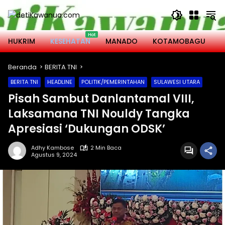
Langsung
ke
konten
HUKRIM
KESEHATAN
MANADO
KOTAMOBAGU
M
Beranda
BERITA TNI
BERITA TNI
HEADLINE
POLITIK/PEMERINTAHAN
SULAWESI UTARA
Pisah Sambut Danlantamal VIII,
Laksamana TNI Nouldy Tangka
Apresiasi ‘Dukungan ODSK’
Adhy Kambose
2 Min Baca
Agustus 9, 2024