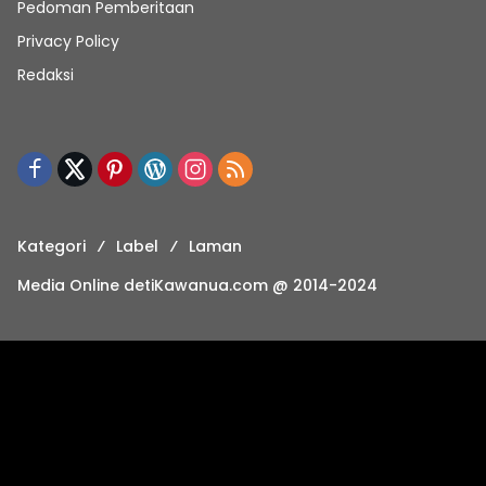
Pedoman Pemberitaan
Privacy Policy
Redaksi
Kategori
Label
Laman
Media Online detiKawanua.com @ 2014-2024