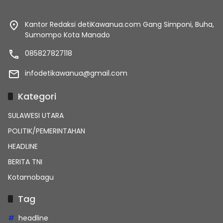
Kantor Redaksi detiKawanua.com Gang Simponi, Buha,
Sumompo Kota Manado
085827827118
infodetikawanua@gmail.com
Kategori
SULAWESI UTARA
POLITIK/PEMERINTAHAN
HEADLINE
BERITA TNI
Kotamobagu
Tag
headline