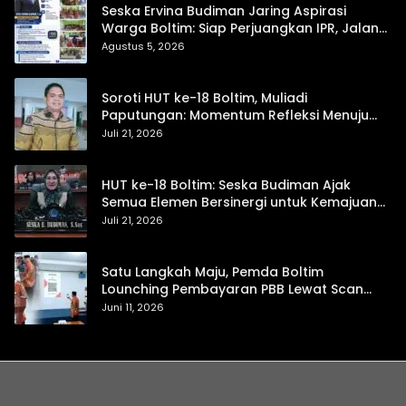
Seska Ervina Budiman Jaring Aspirasi
Warga Boltim: Siap Perjuangkan IPR, Jalan
Trans, hingga Pemasaran UMKM
Agustus 5, 2026
Soroti HUT ke-18 Boltim, Muliadi
Paputungan: Momentum Refleksi Menuju
Daerah Mandiri dan Berdaya Saing
Juli 21, 2026
HUT ke-18 Boltim: Seska Budiman Ajak
Semua Elemen Bersinergi untuk Kemajuan
Daerah
Juli 21, 2026
Satu Langkah Maju, Pemda Boltim
Lounching Pembayaran PBB Lewat Scan
Qris
Juni 11, 2026