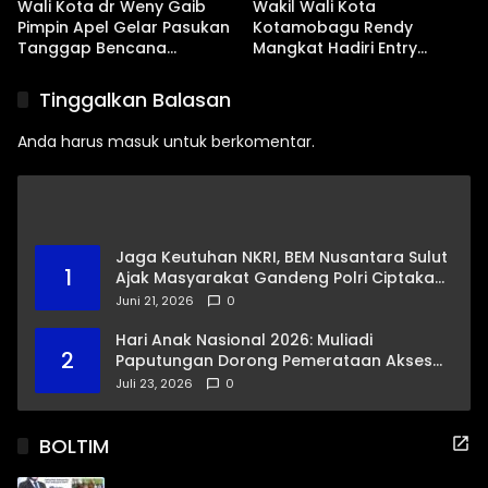
Wali Kota dr Weny Gaib
Wakil Wali Kota
Pimpin Apel Gelar Pasukan
Kotamobagu Rendy
Tanggap Bencana
Mangkat Hadiri Entry
Dampak El Nino
Meeting Ombudsman RI
Tinggalkan Balasan
Anda harus
masuk
untuk berkomentar.
Jaga Keutuhan NKRI, BEM Nusantara Sulut
1
Ajak Masyarakat Gandeng Polri Ciptakan
Kamtibmas Kondusif
Juni 21, 2026
0
Hari Anak Nasional 2026: Muliadi
2
Paputungan Dorong Pemerataan Akses
Pendidikan dan Proteksi Digital Anak Sulut
Juli 23, 2026
0
BOLTIM