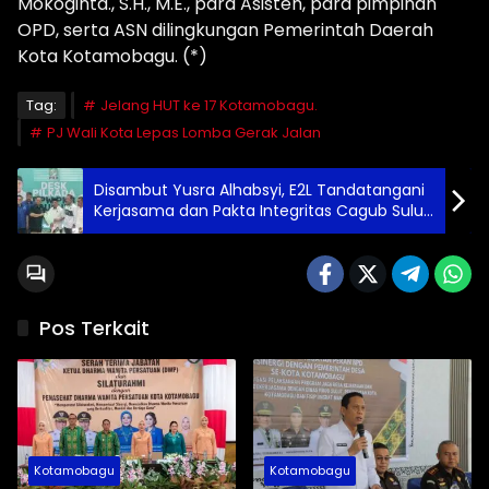
Mokoginta., S.H., M.E., para Asisten, para pimpinan
OPD, serta ASN dilingkungan Pemerintah Daerah
Kota Kotamobagu. (*)
Tag:
Jelang HUT ke 17 Kotamobagu.
PJ Wali Kota Lepas Lomba Gerak Jalan
Disambut Yusra Alhabsyi, E2L Tandatangani
Kerjasama dan Pakta Integritas Cagub Sulut
Dari PKB
Pos Terkait
Kotamobagu
Kotamobagu