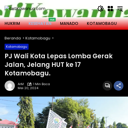
Langsung
ke
konten
HUKRIM
KESEHATAN
MANADO
KOTAMOBAGU
M
Beranda
Kotamobagu
Kotamobagu
PJ Wali Kota Lepas Lomba Gerak
Jalan, Jelang HUT ke 17
Kotamobagu.
ArM
1 Min Baca
Mei 20, 2024