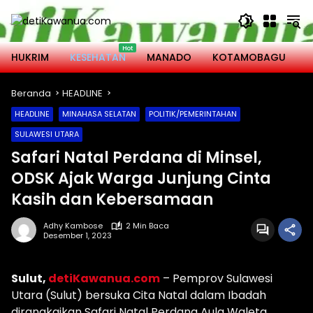
Langsung
ke
konten
HUKRIM
KESEHATAN
MANADO
KOTAMOBAGU
M
Beranda
HEADLINE
HEADLINE
MINAHASA SELATAN
POLITIK/PEMERINTAHAN
SULAWESI UTARA
Safari Natal Perdana di Minsel,
ODSK Ajak Warga Junjung Cinta
Kasih dan Kebersamaan
Adhy Kambose
2 Min Baca
Desember 1, 2023
Sulut,
detiKawanua.com
– Pemprov Sulawesi
Utara (Sulut) bersuka Cita Natal dalam Ibadah
dirangkaikan Safari Natal Perdana Aula Waleta