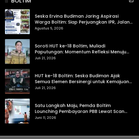
BOLTIM
Seska Ervina Budiman Jaring Aspirasi
Warga Boltim: Siap Perjuangkan IPR, Jalan
Trans, hingga Pemasaran UMKM
Agustus 5, 2026
Soroti HUT ke-18 Boltim, Muliadi
Paputungan: Momentum Refleksi Menuju
Daerah Mandiri dan Berdaya Saing
Juli 21, 2026
HUT ke-18 Boltim: Seska Budiman Ajak
Semua Elemen Bersinergi untuk Kemajuan
Daerah
Juli 21, 2026
Satu Langkah Maju, Pemda Boltim
Lounching Pembayaran PBB Lewat Scan
Qris
Juni 11, 2026