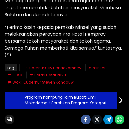
Meresapi harapan dan keinginan agar Pemprov
dapat memenuhi kebutuhan masyarakat Minahasa
Selatan dan daerah lainnya
“Terima kasih kepada pemkab Minsel yang sudah
melaksanakan perayaan Pra Natal Pemprov
bersama tokoh masyarakat dan tokoh agama.
Semoga Tuhan memberkati kita semua,” tuntasnya.
(*)
Tag:
Gubernur Olly Dondokambey
minsel
ODSK
Safari Natal 2023
Wakil Gubernur Steven Kandouw
Program Kampung Iklim Bupati Limi
Mokodompit Serahkan Program Kategori
Utama Dan Pratama