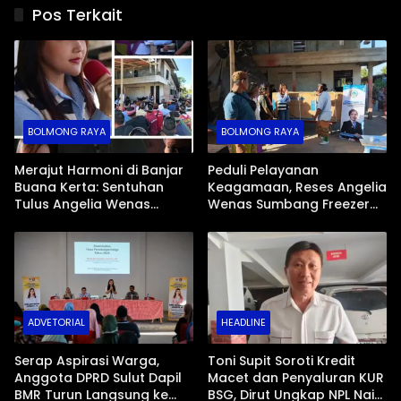
Pos Terkait
BOLMONG RAYA
BOLMONG RAYA
Merajut Harmoni di Banjar
Peduli Pelayanan
Buana Kerta: Sentuhan
Keagamaan, Reses Angelia
Tulus Angelia Wenas
Wenas Sumbang Freezer
Menjemput Aspirasi Warga
Jenazah untuk Umat Hindu
Mopugad
di Mopugad Bolmong
ADVETORIAL
HEADLINE
Serap Aspirasi Warga,
Toni Supit Soroti Kredit
Anggota DPRD Sulut Dapil
Macet dan Penyaluran KUR
BMR Turun Langsung ke
BSG, Dirut Ungkap NPL Naik