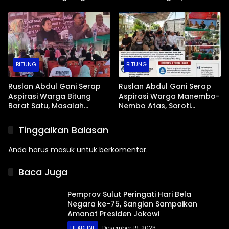
Tengah Masyarakat
Imbas Sektor Mikro
BITUNG
BITUNG
Ruslan Abdul Gani Serap
Ruslan Abdul Gani Serap
Aspirasi Warga Bitung
Aspirasi Warga Manembo-
Barat Satu, Masalah
Nembo Atas, Soroti
Drainase dan Abrasi Pantai
Masalah BPJS Hingga
Jadi Prioritas
Usulan Pemekaran
Tinggalkan Balasan
Kelurahan
Anda harus
masuk
untuk berkomentar.
Baca Juga
Pemprov Sulut Peringati Hari Bela
Negara ke-75, Sangian Sampaikan
Amanat Presiden Jokowi
HEADLINE
Desember 19, 2023