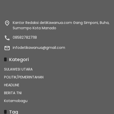
Kantor Redaksi detiKawanua.com Gang Simponi, Buha,
Sumompo Kota Manado
085827827118
infodetikawanua@gmail.com
Kategori
SULAWESI UTARA
POLITIK/PEMERINTAHAN
HEADLINE
BERITA TNI
Kotamobagu
Tag