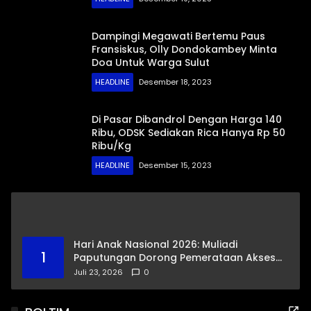
Dampingi Megawati Bertemu Paus
Fransiskus, Olly Dondokambey Minta
Doa Untuk Warga Sulut
HEADLINE
Desember 18, 2023
Di Pasar Dibandrol Dengan Harga 140
Ribu, ODSK Sediakan Rica Hanya Rp 50
Ribu/Kg
HEADLINE
Desember 15, 2023
Hari Anak Nasional 2026: Muliadi
1
Paputungan Dorong Pemerataan Akses
Pendidikan dan Proteksi Digital Anak Sulut
Juli 23, 2026
0