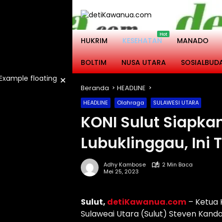
Langsung
ke
konten
HUKRIM
KESEHATAN
MANADO
BOLTIM
NUSA UTARA
SOSIALBUD
×
Beranda
HEADLINE
HEADLINE
Olahraga
SULAWESI UTARA
KONI Sulut Siapkan
Lubuklinggau, Ini 
Adhy Kambose
2 Min Baca
Mei 25, 2023
Sulut,
detiKawanua.com
– Ketua 
Sulaweai Utara (Sulut) Steven Ka