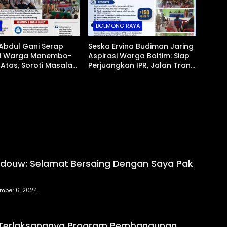
BOLMONG RAYA
Abdul Gani Serap
Seska Ervina Budiman Jaring
si Warga Manembo-
Aspirasi Warga Boltim: Siap
Atas, Soroti Masalah
Perjuangkan IPR, Jalan Trans,
ngga Usulan
hingga Pemasaran UMKM
ran Kelurahan
douw: Selamat Bersaing Dengan Saya Pak
mber 6, 2024
 Terlaksananya Program Pembangunan,