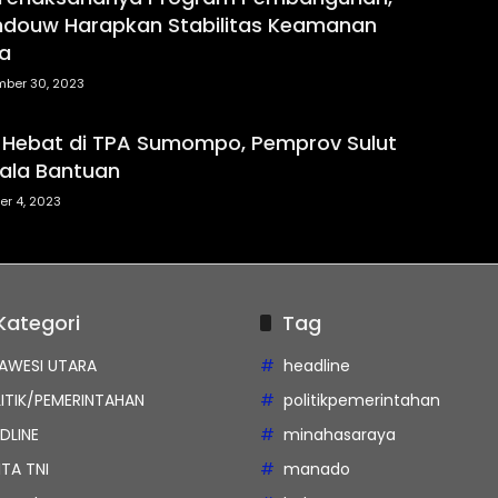
douw Harapkan Stabilitas Keamanan
ga
ber 30, 2023
 Hebat di TPA Sumompo, Pemprov Sulut
ala Bantuan
er 4, 2023
Kategori
Tag
AWESI UTARA
headline
ITIK/PEMERINTAHAN
politikpemerintahan
DLINE
minahasaraya
ITA TNI
manado