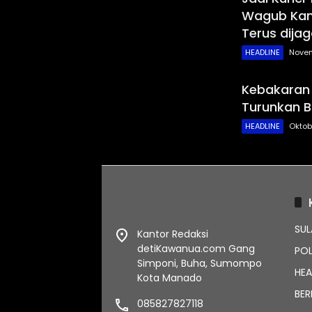
Wagub Kan
Terus dija
HEADLINE
Novem
Kebakaran
Turunkan B
HEADLINE
Oktob
SUL
Kantor Redaksi
detiKawanua.com Gang
POL
Simponi, Buha, Sumompo
HEA
Kota Manado
BER
085827827118