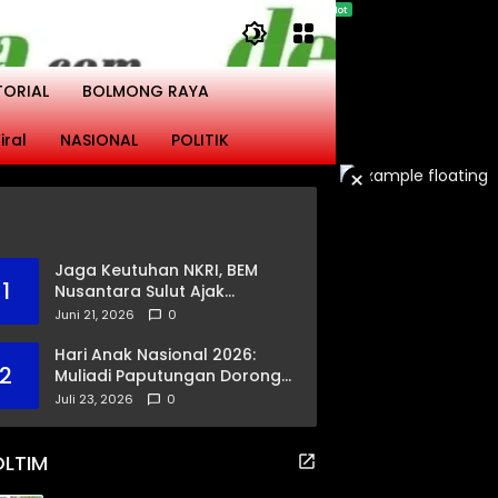
TORIAL
BOLMONG RAYA
iral
NASIONAL
POLITIK
×
Jaga Keutuhan NKRI, BEM
1
Nusantara Sulut Ajak
Masyarakat Gandeng Polri
Juni 21, 2026
0
Ciptakan Kamtibmas
Kondusif
Hari Anak Nasional 2026:
2
Muliadi Paputungan Dorong
Pemerataan Akses
Juli 23, 2026
0
Pendidikan dan Proteksi
Digital Anak Sulut
OLTIM