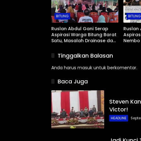
BITUNG
BITUNG
Ruslan Abdul Gani Serap
Ruslan 
Aspirasi Warga Bitung Barat
Aspira
Satu, Masalah Drainase dan
Nembo 
Abrasi Pantai Jadi Prioritas
BPJS Hi
Pemeka
Tinggalkan Balasan
Anda harus
masuk
untuk berkomentar.
Baca Juga
Steven Kan
Victor!
HEADLINE
Septe
Jadi Kunci