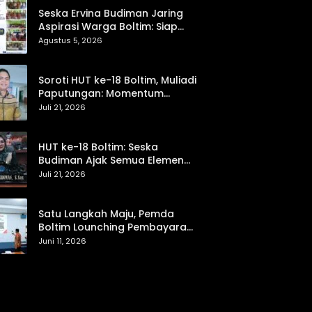
Seska Ervina Budiman Jaring
Aspirasi Warga Boltim: Siap
Perjuangkan IPR, Jalan Trans,
Agustus 5, 2026
hingga Pemasaran UMKM
Soroti HUT ke-18 Boltim, Muliadi
Paputungan: Momentum
Refleksi Menuju Daerah Mandiri
Juli 21, 2026
dan Berdaya Saing
HUT ke-18 Boltim: Seska
Budiman Ajak Semua Elemen
Bersinergi untuk Kemajuan
Juli 21, 2026
Daerah
Satu Langkah Maju, Pemda
Boltim Lounching Pembayaran
PBB Lewat Scan Qris
Juni 11, 2026