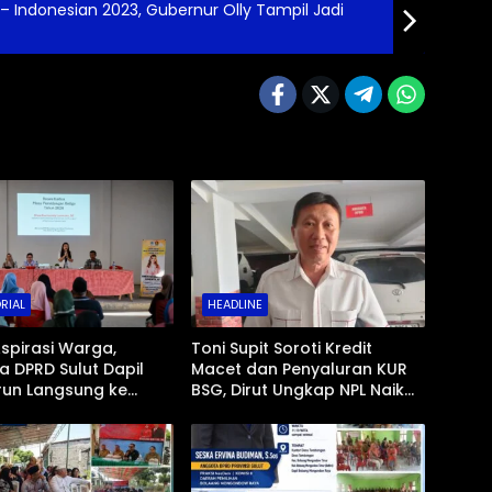
– Indonesian 2023, Gubernur Olly Tampil Jadi
RIAL
HEADLINE
spirasi Warga,
Toni Supit Soroti Kredit
 DPRD Sulut Dapil
Macet dan Penyaluran KUR
run Langsung ke
BSG, Dirut Ungkap NPL Naik
 Masyarakat
Imbas Sektor Mikro