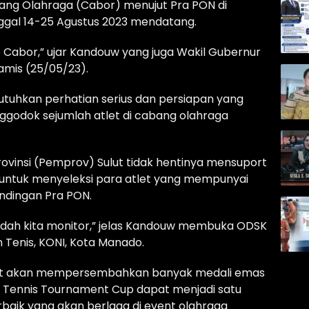
abang Olahraga (Cabor) menujut Pra PON di
ggal 14-25 Agustus 2023 mendatang.
25 Cabor,” ujar Kandouw yang juga Wakil Gubernur
amis (25/05/23).
utuhkan perhatian serius dan persiapan yang
godok sejumlah atlet di cabang olahraga
rovinsi (Pemprov) Sulut tidak hentinya mensuport
 untuk menyeleksi para atlet yang mempunyai
andingan Pra PON.
i sudah kita monitor,” jelas Kandouw membuka ODSK
Tenis, KONI, Kota Manado.
 Sulut akan mempersembahkan banyak medali emas
 Tennis Tournament Cup dapat menjadi satu
rbaik yang akan berlaga di event olahraga