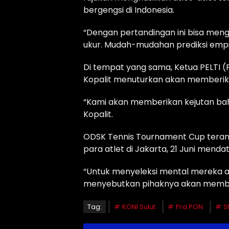
bergengsi di Indonesia.
“Dengan pertandingan ini bisa meng
ukur. Mudah-mudahan prediksi empiri
Di tempat yang sama, Ketua PELTI (
Kopalit menuturkan akan memberik
“Kami akan memberikan kejutan bahw
Kopalit.
ODSK Tennis Tournament Cup terang 
para atlet di Jakarta, 21 Juni menda
“Untuk menyeleksi mental mereka ag
menyebutkan pihaknya akan membaw
Tag:
KONI Sulut
Pra PON
S