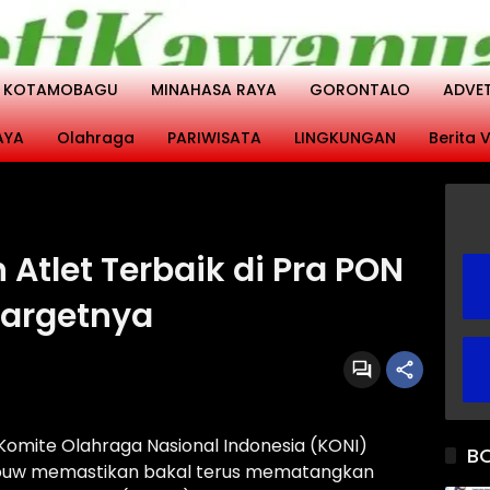
KOTAMOBAGU
MINAHASA RAYA
GORONTALO
ADVE
AYA
Olahraga
PARIWISATA
LINGKUNGAN
Berita V
 Atlet Terbaik di Pra PON
Targetnya
Komite Olahraga Nasional Indonesia (KONI)
B
ndouw memastikan bakal terus mematangkan