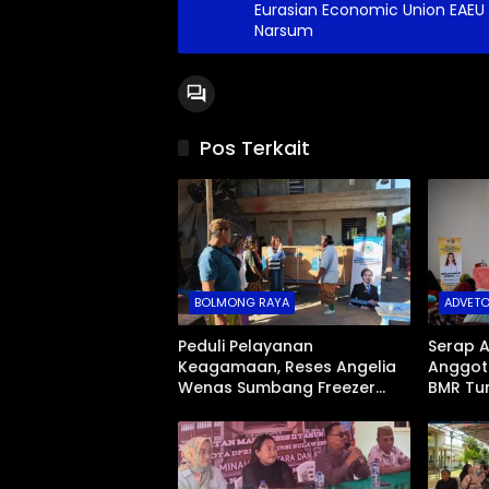
Eurasian Economic Union EAEU 
Narsum
Pos Terkait
BOLMONG RAYA
ADVETO
Peduli Pelayanan
Serap A
Keagamaan, Reses Angelia
Anggota
Wenas Sumbang Freezer
BMR Tu
Jenazah untuk Umat Hindu di
Tengah
Mopugad Bolmong