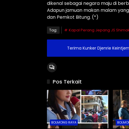
dikenal sebagai negara maju di berb
Adapun jamuan makan malam yang tu
dan Pemkot Bitung. (*)
Tag:
Kapal Perang Jepang JS Shima
Terima Kunker Djenrie Keintje
Pos Terkait
BOLMONG RAYA
BOLMO