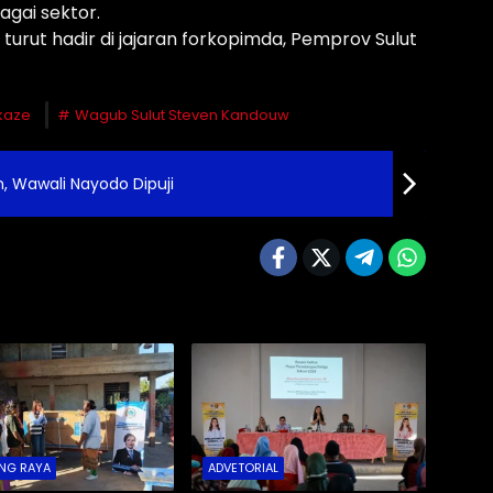
agai sektor.
rut hadir di jajaran forkopimda, Pemprov Sulut
kaze
Wagub Sulut Steven Kandouw
m, Wawali Nayodo Dipuji
NG RAYA
ADVETORIAL