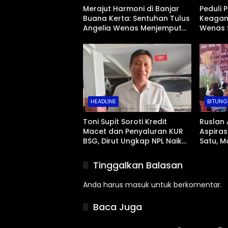
Merajut Harmoni di Banjar
Peduli 
Buana Kerta: Sentuhan Tulus
Keagam
Angelia Wenas Menjemput
Wenas 
Aspirasi Warga Mopugad
Jenazah
Mopug
HEADLINE
BITUNG
Toni Supit Soroti Kredit
Ruslan 
Macet dan Penyaluran KUR
Aspiras
BSG, Dirut Ungkap NPL Naik
Satu, M
Imbas Sektor Mikro
Abrasi 
Tinggalkan Balasan
Anda harus
masuk
untuk berkomentar.
Baca Juga