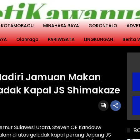
KOTAMOBAGU
MINAHASA RAYA
GORONTALO
ADVE
AYA
Olahraga
PARIWISATA
LINGKUNGAN
Berita V
adiri Jamuan Makan
adak Kapal JS Shimakaze
ernur Sulawesi Utara, Steven OE Kandouw
B
lam di atas geladak kapal perang Jepang JS