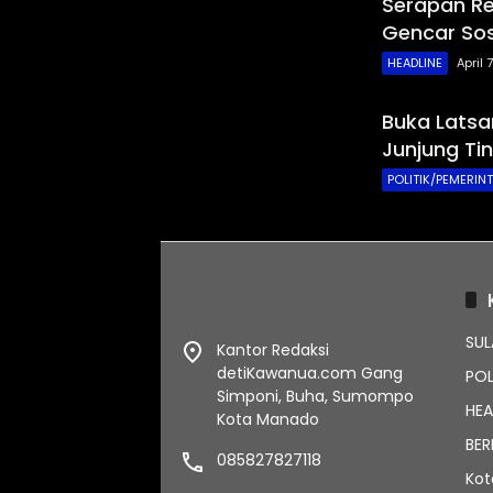
Serapan R
Gencar Sos
HEADLINE
April 
Buka Latsa
Junjung Ti
POLITIK/PEMERIN
SUL
Kantor Redaksi
detiKawanua.com Gang
POL
Simponi, Buha, Sumompo
HEA
Kota Manado
BER
085827827118
Ko