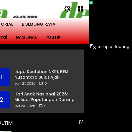
TORIAL
BOLMONG RAYA
iral
NASIONAL
POLITIK
×
Jaga Keutuhan NKRI, BEM
1
Nusantara Sulut Ajak
Masyarakat Gandeng Polri
Juni 21, 2026
0
Ciptakan Kamtibmas
Kondusif
Hari Anak Nasional 2026:
2
Muliadi Paputungan Dorong
Pemerataan Akses
Juli 23, 2026
0
Pendidikan dan Proteksi
Digital Anak Sulut
OLTIM