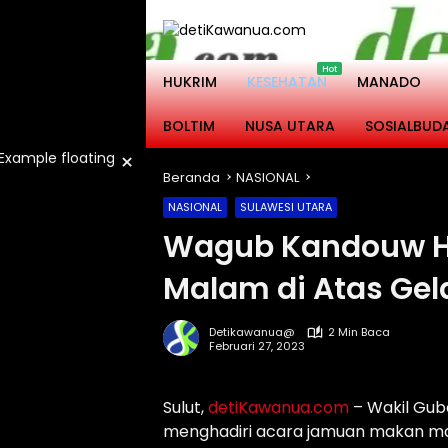
Langsung
ke
konten
HUKRIM
KESEHATAN
MANADO
BOLTIM
NUSA UTARA
SOSIALBUD
×
Beranda
NASIONAL
NASIONAL
SULAWESI UTARA
Wagub Kandouw H
Malam di Atas Gel
Detikawanua@
2 Min Baca
Februari 27, 2023
Sulut,
detiKawanua.com
– Wakil Gub
menghadiri acara jamuan makan ma