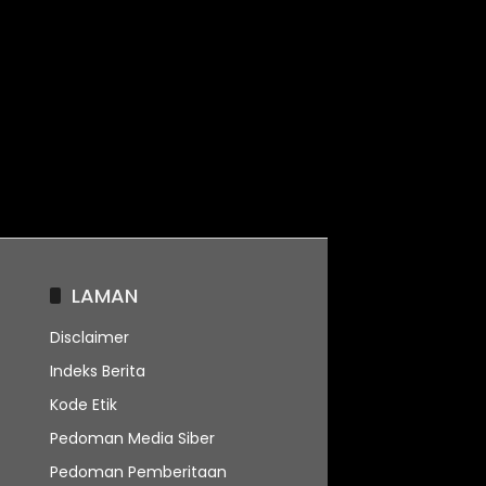
LAMAN
Disclaimer
Indeks Berita
Kode Etik
Pedoman Media Siber
Pedoman Pemberitaan