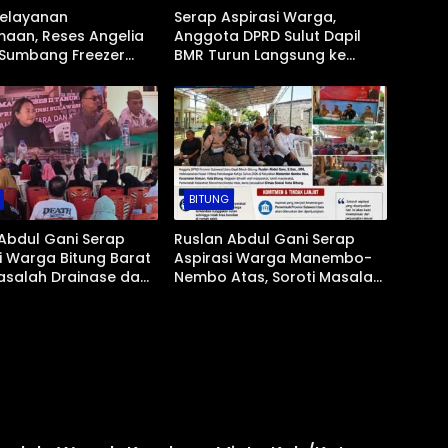
Pelayanan
Serap Aspirasi Warga,
aan, Reses Angelia
Anggota DPRD Sulut Dapil
Sumbang Freezer
BMR Turun Langsung ke
 untuk Umat Hindu di
Tengah Masyarakat
ad Bolmong
BITUNG
Abdul Gani Serap
Ruslan Abdul Gani Serap
i Warga Bitung Barat
Aspirasi Warga Manembo-
asalah Drainase dan
Nembo Atas, Soroti Masalah
Pantai Jadi Prioritas
BPJS Hingga Usulan
Pemekaran Kelurahan