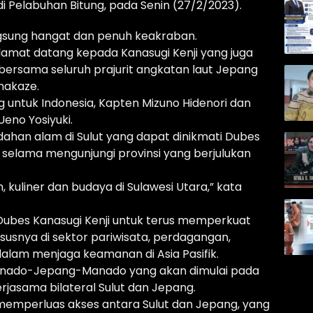
 Pelabuhan Bitung, pada Senin (27/2/2023).
gsung hangat dan penuh keakraban.
at datang kepada Kanasugi Kenji yang juga
bersama seluruh prajurit angkatan laut Jepang
makaze.
g untuk Indonesia, Kapten Mizuno Hidenori dan
Ueno Yosiyuki.
han alam di Sulut yang dapat dinikmati Dubes
selama mengunjungi provinsi yang berjulukan
kuliner dan budaya di Sulawesi Utara,” kata
Dubes Kanasugi Kenji untuk terus memperkuat
usnya di sektor pariwisata, perdagangan,
 dalam menjaga keamanan di Asia Pasifik.
anado-Jepang-Manado yang akan dimulai pada
rjasama bilateral Sulut dan Jepang.
memperluas akses antara Sulut dan Jepang, yang