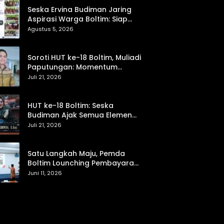
Seska Ervina Budiman Jaring
Aspirasi Warga Boltim: Siap
Perjuangkan IPR, Jalan Trans,
Agustus 5, 2026
hingga Pemasaran UMKM
Soroti HUT ke-18 Boltim, Muliadi
Paputungan: Momentum
Refleksi Menuju Daerah Mandiri
Juli 21, 2026
dan Berdaya Saing
HUT ke-18 Boltim: Seska
Budiman Ajak Semua Elemen
Bersinergi untuk Kemajuan
Juli 21, 2026
Daerah
Satu Langkah Maju, Pemda
Boltim Lounching Pembayaran
PBB Lewat Scan Qris
Juni 11, 2026