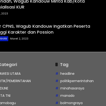
endah, Wagub Kandouw Minta Kab/Kota
ialisasi KUR
7, 2023
r CPNS, Wagub Kandouw Ingatkan Peserta
nggi Karakter dan Possion
TAHAN
Maret 2, 2023
Kategori
Tag
AWESI UTARA
headline
ITIK/PEMERINTAHAN
politikpemerintahan
DLINE
minahasaraya
ITA TNI
manado
tamobagu
bolmongraya