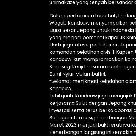
Shimakaze yang tengah bersandar di
Dalam pertemuan tersebut, berlan
Wagub Kandouw menyampaikan selam
Duta Besar Jepang untuk Indonesia 
yang menjadi personel kapal JS Shi
Hadir juga, atase pertahanan Jepan
komandan pelatihan divisi I, Kapten 
Kandouw ikut mempromosikan keinda
Kanasugi Kenji bersama rombongan 
Bumi Nyiur Melambai ini.
“Selamat menikmati keindahan alam, 
Kandouw.
Lebih jauh, Kandouw juga mengajak 
kerjasama Sulut dengan Jepang khus
investasi serta terus berkolaborasi
Sebagai informasi, penerbangan M
Maret 2023 menjadi bukti eratnya ke
Penerbangan langsung ini semakin 